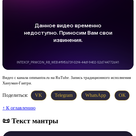
Видео с канала ommantra.ru на RuTube. Запись традиционного исполнения
Хануман-Гаятри.
Поделиться:
VK
Telegram
WhatsApp
ОК
↑ К оглавлению
📜 Текст мантры