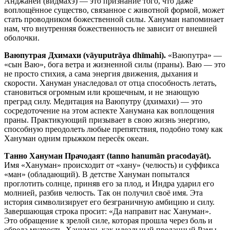
Анджанеи (видмахэ) — это признание того, что даже
воплощённое существо, связанное с животной формой, может
стать проводником божественной силы. Хануман напоминает
нам, что внутренняя божественность не зависит от внешней
оболочки.
Ваюпутрая Дхимахи (vāyuputrāya dhīmahi).
«Ваюпутра» —
«сын Ваю», бога ветра и жизненной силы (праны). Ваю — это
не просто стихия, а сама энергия движения, дыхания и
скорости. Хануман унаследовал от отца способность летать,
становиться огромным или крошечным, и не знающую
преград силу. Медитация на Ваюпутру (дхимахи) — это
сосредоточение на этом аспекте Ханумана как воплощения
праны. Практикующий призывает в свою жизнь энергию,
способную преодолеть любые препятствия, подобно тому как
Хануман одним прыжком пересёк океан.
Танно Хануман Прачодаят (tanno hanumān pracodayāt).
Имя «Хануман» происходит от «хану» (челюсть) и суффикса
«ман» (обладающий). В детстве Хануман попытался
проглотить солнце, приняв его за плод, и Индра ударил его
молнией, разбив челюсть. Так он получил своё имя. Эта
история символизирует его безграничную амбицию и силу.
Завершающая строка просит: «Да направит нас Хануман».
Это обращение к зрелой силе, которая прошла через боль и
обрела мудрость. Хануман, как идеальный преданный Рамы,