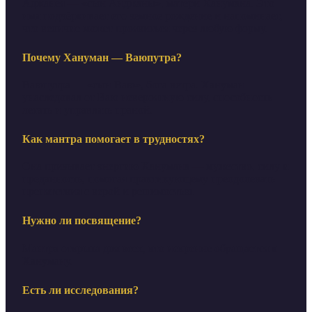
Аджанея — «сын Анджаны», матери Ханумана. Это
имя подчёркивает его земное рождение и напоминает,
что величие может проявиться через любую форму.
Почему Хануман — Ваюпутра?
Ваюпутра — «сын Ваю», бога ветра. Хануман
унаследовал от Ваю невероятную силу, способность
летать и управлять праной.
Как мантра помогает в трудностях?
Она призывает энергию Ханумана — мужество, силу и
преданность, помогая практикующему преодолевать
препятствия с верой и решимостью.
Нужно ли посвящение?
Мантра открыта для всех, кто искренне обращается к
Хануману.
Есть ли исследования?