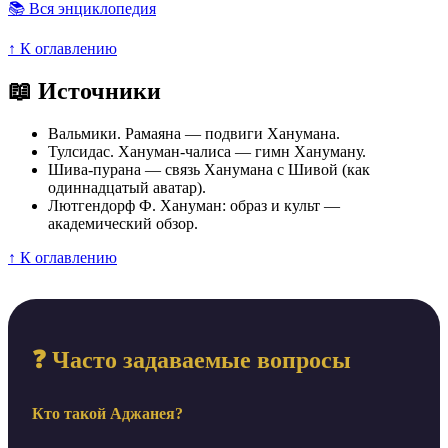
📚 Вся энциклопедия
↑ К оглавлению
📖 Источники
Вальмики. Рамаяна — подвиги Ханумана.
Тулсидас. Хануман-чалиса — гимн Хануману.
Шива-пурана — связь Ханумана с Шивой (как
одиннадцатый аватар).
Лютгендорф Ф. Хануман: образ и культ —
академический обзор.
↑ К оглавлению
❓ Часто задаваемые вопросы
Кто такой Аджанея?