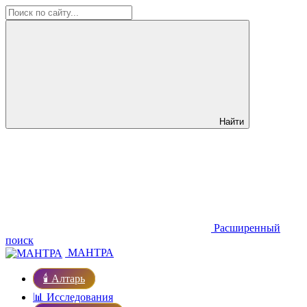
Найти
Расширенный
поиск
МАНТРА
🕯️ Алтарь
📊 Исследования