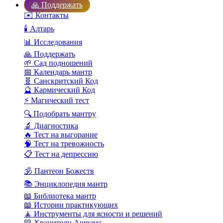
🙏 Поддержать
✉️ Контакты
🕯️ Алтарь
📊 Исследования
🙏 Поддержать
🌱 Сад подношений
📅 Календарь мантр
🧬 Санскритский Код
🔮 Кармический Код
⚡ Магический тест
🔍 Подобрать мантру
🔬 Диагностика
🔥 Тест на выгорание
🧠 Тест на тревожность
📋 Тест на депрессию
🕉️ Пантеон Божеств
📚 Энциклопедия мантр
📖 Библиотека мантр
📖 Истории практикующих
🧘 Инструменты для ясности и решений
💛 Хранители Ашрама