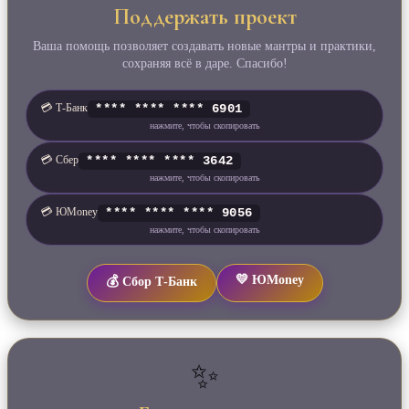
Поддержать проект
Ваша помощь позволяет создавать новые мантры и практики,
сохраняя всё в даре. Спасибо!
💳 Т‑Банк
**** **** **** 6901
нажмите, чтобы скопировать
💳 Сбер
**** **** **** 3642
нажмите, чтобы скопировать
💳 ЮMoney
**** **** **** 9056
нажмите, чтобы скопировать
💛 ЮMoney
💰 Сбор Т‑Банк
✨