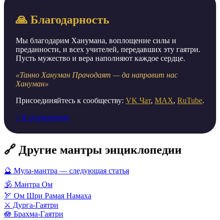
🙏 Благодарность
Мы благодарим Ханумана, воплощение силы и
преданности, и всех учителей, передавших эту гаятри.
Пусть мужество и вера наполняют каждое сердце.
«Танно Хануман Прачодаят — да направит нас
Хануман»
Присоединяйтесь к сообществу:
VK Чат
,
MAX
,
RuTube
.
↑ К оглавлению
🔗 Другие мантры энциклопедии
🔮 Мула-мантра — следующая статья
🕉️ Мантра Ом
🏹 Ом Шри Рамая Намаха
⚔️ Дурга-Гаятри
🪷 Брахма-Гаятри