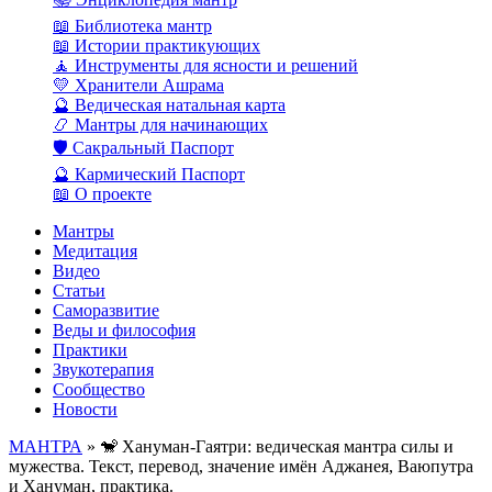
📖 Библиотека мантр
📖 Истории практикующих
🧘 Инструменты для ясности и решений
💛 Хранители Ашрама
🔮 Ведическая натальная карта
📿 Мантры для начинающих
🛡️ Сакральный Паспорт
🔮 Кармический Паспорт
📖 О проекте
Мантры
Медитация
Видео
Статьи
Саморазвитие
Веды и философия
Практики
Звукотерапия
Сообщество
Новости
МАНТРА
» 🐒 Хануман-Гаятри: ведическая мантра силы и
мужества. Текст, перевод, значение имён Аджанея, Ваюпутра
и Хануман, практика.