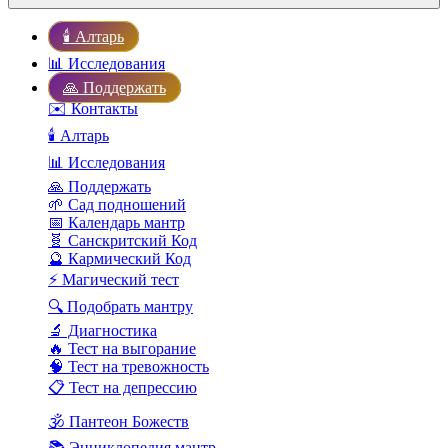
🕯️ Алтарь
📊 Исследования
🙏 Поддержать
✉️ Контакты
🕯️ Алтарь
📊 Исследования
🙏 Поддержать
🌱 Сад подношений
📅 Календарь мантр
🧬 Санскритский Код
🔮 Кармический Код
⚡ Магический тест
🔍 Подобрать мантру
🔬 Диагностика
🔥 Тест на выгорание
🧠 Тест на тревожность
📋 Тест на депрессию
🕉️ Пантеон Божеств
📚 Энциклопедия мантр