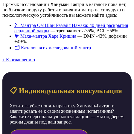
Прямых исследований Хануман-Гаятри в каталоге пока нет,
но близкие по духу работы о влиянии мантр на силу духа и
психологическую устойчивость вы можете найти здесь:
🏹 Мантра Ом Шри Рамайя Намаха: 40 дней раскрытия
сердечной чакры
— тревожность -35%, ВСР +58%.
🧡 Маха-мантра Харе Кришна
— DMN -43%, дофамин
+49%.
🗂️ Каталог всех исследований мантр
↑ К оглавлению
📋 Индивидуальная консультация
Хотите глубже понять практику Хануман-Гаятри и
адаптировать её к своим жизненным испытаниям?
Закажите персональную консультацию — мы подберём
режим джапы под ваш запрос.