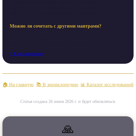
Прямых исследований Хануман-Гаятри пока нет, но
близкие работы показывают положительное влияние
мантр на психологическую устойчивость.
Можно ли сочетать с другими мантрами?
Да, особенно хорошо сочетается с мантрами Раме и
мантрой «Ом Шри Ханумате Намаха».
↑ К оглавлению
🏠 На главную
📚 В энциклопедию
📊 Каталог исследований
Статья создана 26 июня 2026 г. и будет обновляться.
🙏