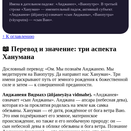
Имена в дательном падеже: «Анджанее», «Ваюпутре». В третьей
строке «Хануман» — именительный падеж, активный субъект.
«Анджанея» (āñjaneya) означает «сын Анджаны», «Ваюпутра»
(vāyuputra) — «сын Ваю».
↑ К оглавлению
📖 Перевод и значение: три аспекта
Ханумана
Дословный перевод: «Ом. Мы познаём Анджанею. Мы
медитируем на Ваюпутру. Да направит нас Хануман». Три
имени раскрывают путь от земного рождения к божественной
силе и затем — к совершенной преданности.
Анджанеяя Видмахэ (āñjaneyāya vidmahe).
«Анджанея»
означает «сын Анджаны». Анджана — апсара (небесная дева),
которая из-за проклятия родилась на земле как самка
обезьяны. Хануман — её дитя, рождённое от бога ветра Ваю.
Это имя подчёркивает его земное, материнское
происхождение, но также и его необычную природу: он —
сын небесной девы в облике обезьяны и бога ветра. Познание