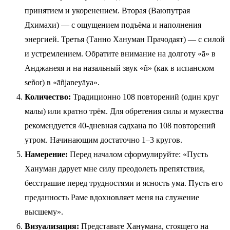
принятием и укоренением. Вторая (Ваюпутрая
Дхимахи) — с ощущением подъёма и наполнения
энергией. Третья (Танно Хануман Прачодаят) — с силой
и устремлением. Обратите внимание на долготу «ā» в
Анджанеяя и на назальный звук «ñ» (как в испанском
señor) в «āñjaneyāya».
Количество:
Традиционно 108 повторений (один круг
малы) или кратно трём. Для обретения силы и мужества
рекомендуется 40-дневная садхана по 108 повторений
утром. Начинающим достаточно 1–3 кругов.
Намерение:
Перед началом сформулируйте: «Пусть
Хануман дарует мне силу преодолеть препятствия,
бесстрашие перед трудностями и ясность ума. Пусть его
преданность Раме вдохновляет меня на служение
высшему».
Визуализация:
Представьте Ханумана, стоящего на