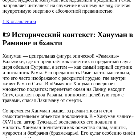
направляет интеллект на служение высшему началу, сочетая
неукротимую энергию с абсолютной преданностью.
↑ К оглавлению
📜 Исторический контекст: Хануман в
Рамаяне и бхакти
Хануман — центральная фигура эпической «Рамаяны»
Вальмики, где он предстаёт как советник и преданный слуга
царя обезьян Сугривы, а затем — как самый верный спутник
и посланник Рамы. Его преданность Раме настолько сильна,
что его часто изображают с раскрытой грудью, где внутри
живут Рама и Сита. В «Рамаяне» Хануман совершает
множество подвигов: перелетает океан на Ланку, находит
Ситу, сжигает город Раваны, приносиет целебную гору с
травами, спасая Лакшману от смерти.
Со временем Хануман вышел за рамки эпоса и стал
самостоятельным объектом поклонения. В «Хануман-чалисе»
(XVI век, автор Тулсидас) воспеваются его подвиги и
милость. Хануман почитается как божество силы, защиты,
мудрости и безбрачия (брахмачарья). Его культ особенно силён