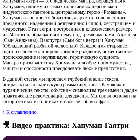
Хануман-Гаятри — это ведическая мантра, обращённая к
Хануману, одному из самых почитаемых персонажей
индуистского пантеона, центральному герою «Рамаяны».
Хануман — не просто божество, а архетип совершенного
преданного, наделённый безграничной силой, бесстрашием и
мудростью. Эта гаятри, построенная в классическом размере
из 24 слогов, обращается к нему под тремя именами: Аджанея
(Сын Анджаны), Ваюпутра (Сын бога ветра) и Хануман
(Обладающий разбитой челюстью). Каждое имя открывает
один из слоёв его природы: земное рождение, божественное
происхождение и неуязвимую, героическую сущность.
Мантра призывает силу Ханумана для обретения мужества,
защиты и способности преодолевать любые препятствия.
В данной статье мы проведём глубокий анализ текста,
опираясь на санскритскую грамматику, эпос «Рамаяна» и
пуранические тексты, объясним символизм трёх имён и дадим
практические рекомендации для джапы. Материал основан на
авторитетных источниках и избегает общих фраз.
↑ К оглавлению
🎥 Видео-практика: Хануман-Гаятри