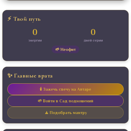
⚡ Твой путь
0
0
энергии
дней серии
🌱 Неофит
✨ Главные врата
🕯️ Зажечь свечу на Алтаре
🌱 Войти в Сад подношений
🧘 Подобрать мантру