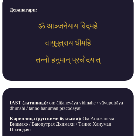
Деванагари:
ॐ आञ्जनेयाय विद्महे
वायुपुत्राय धीमहि
तन्नो हनुमान् प्रचोदयात्
IAST (латиница):
oṃ āñjaneyāya vidmahe / vāyuputrāya
dhīmahi / tanno hanumān pracodayāt
Кириллица (русскими буквами):
Ом Анджанеяя
Видмахэ / Ваюпутрая Дхимахи / Танно Хануман
Прачодаят