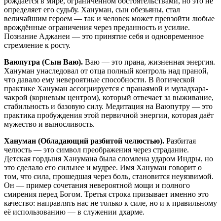
рождается в мире, ограниченном обстоятельствами, но это не
определяет его судьбу. Хануман, сын обезьяны, стал
величайшим героем — так и человек может превзойти любые
врождённые ограничения через преданность и усилие.
Познание Аджанеи — это принятие себя и одновременное
стремление к росту.
Ваюпутра (Сын Ваю).
Ваю — это прана, жизненная энергия.
Хануман унаследовал от отца полный контроль над праной,
что давало ему невероятные способности. В йогической
практике Хануман ассоциируется с пранаямой и муладхара-
чакрой (корневым центром), который отвечает за выживание,
стабильность и базовую силу. Медитация на Ваюпутру — это
практика пробуждения этой первичной энергии, которая даёт
мужество и выносливость.
Хануман (Обладающий разбитой челюстью).
Разбитая
челюсть — это символ преображения через страдание.
Детская гордыня Ханумана была сломлена ударом Индры, но
это сделало его сильнее и мудрее. Имя Хануман говорит о
том, что сила, прошедшая через боль, становится неуязвимой.
Он — пример сочетания невероятной мощи и полного
смирения перед Богом. Третья строка призывает именно это
качество: направлять нас не только к силе, но и к правильному
её использованию — в служении дхарме.