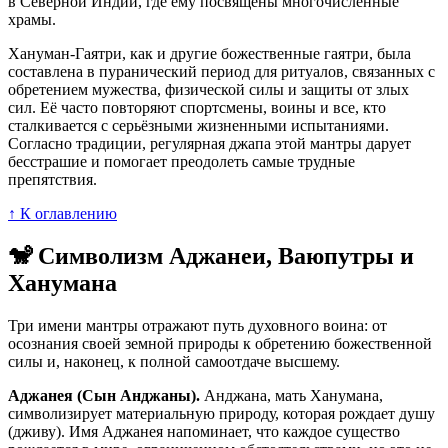
в Северной Индии, где ему посвящены многочисленные
храмы.
Хануман-Гаятри, как и другие божественные гаятри, была
составлена в пуранический период для ритуалов, связанных с
обретением мужества, физической силы и защиты от злых
сил. Её часто повторяют спортсмены, воины и все, кто
сталкивается с серьёзными жизненными испытаниями.
Согласно традиции, регулярная джапа этой мантры дарует
бесстрашие и помогает преодолеть самые трудные
препятствия.
↑ К оглавлению
🐒 Символизм Аджанеи, Ваюпутры и
Ханумана
Три имени мантры отражают путь духовного воина: от
осознания своей земной природы к обретению божественной
силы и, наконец, к полной самоотдаче высшему.
Аджанея (Сын Анджаны).
Анджана, мать Ханумана,
символизирует материальную природу, которая рождает душу
(дживу). Имя Аджанея напоминает, что каждое существо