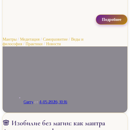
Подробнее
Мантры
/
Медитация
/
Саморазвитие
/
Веды и
философия
/
Практики
/
Новости
Garry
от
4-05-2026, 10:16
🌸 Изобилие без магии: как мантра