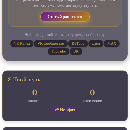
тем, кто уже помогает звуку звучать.
Стать Хранителем
📢 Присоединяйтесь к растущему сообществу:
VK Канал
VK Сообщество
RuTube
Дзен
MAX
YouTube
ОК
⚡ Твой путь
0
0
энергии
дней серии
🌱 Неофит