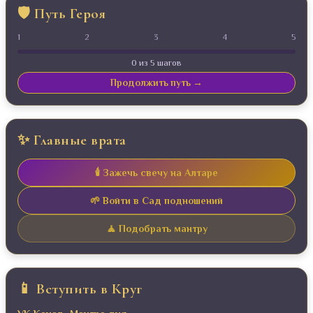
🛡️ Путь Героя
1
2
3
4
5
0 из 5 шагов
Продолжить путь →
✨ Главные врата
🕯️ Зажечь свечу на Алтаре
🌱 Войти в Сад подношений
🧘 Подобрать мантру
📱 Вступить в Круг