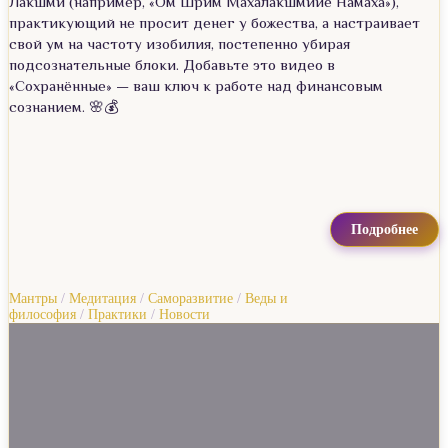
Лакшми (например, «Ом Шрим Махалакшмийе Намаха»),
практикующий не просит денег у божества, а настраивает
свой ум на частоту изобилия, постепенно убирая
подсознательные блоки. Добавьте это видео в
«Сохранённые» — ваш ключ к работе над финансовым
сознанием. 🌸💰
Подробнее
Мантры
/
Медитация
/
Саморазвитие
/
Веды и
философия
/
Практики
/
Новости