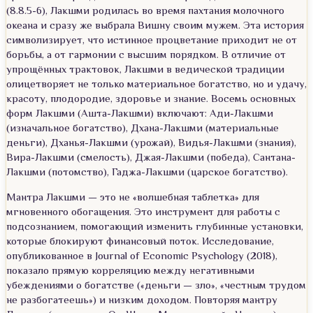
(8.8.5-6), Лакшми родилась во время пахтания молочного
океана и сразу же выбрала Вишну своим мужем. Эта история
символизирует, что истинное процветание приходит не от
борьбы, а от гармонии с высшим порядком. В отличие от
упрощённых трактовок, Лакшми в ведической традиции
олицетворяет не только материальное богатство, но и удачу,
красоту, плодородие, здоровье и знание. Восемь основных
форм Лакшми (Ашта-Лакшми) включают: Ади-Лакшми
(изначальное богатство), Дхана-Лакшми (материальные
деньги), Дханья-Лакшми (урожай), Видья-Лакшми (знания),
Вира-Лакшми (смелость), Джая-Лакшми (победа), Сантана-
Лакшми (потомство), Гаджа-Лакшми (царское богатство).
Мантра Лакшми — это не «волшебная таблетка» для
мгновенного обогащения. Это инструмент для работы с
подсознанием, помогающий изменить глубинные установки,
которые блокируют финансовый поток. Исследование,
опубликованное в Journal of Economic Psychology (2018),
показало прямую корреляцию между негативными
убеждениями о богатстве («деньги — зло», «честным трудом
не разбогатеешь») и низким доходом. Повторяя мантру