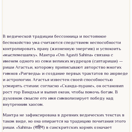
В ведической традиции бессонница и постоянное
беспокойство ума считаются следствием неспособности
контролировать прану (жизненную энергию) и успокоить
«мыслемешалку». Мантра «Om Agasti Sahina» связана с
именем одного из семи великих мудрецов (саптариши) —
риши Агастьи, которому приписывают авторство многих
гимнов «Ригведы» и создание первых трактатов по аюрведе
и астрологии. Агастья известен своей способностью
усмирять стихии: согласно «Сканда-пуране», он остановил
рост гор Виндхья и выпил океан, чтобы помочь богам. В
духовном смысле его имя символизирует победу над
внутренним хаосом.
Мантра не зафиксирована в древних ведических текстах в
таком виде, но она опирается на традицию почитания этого
риши. «Sahina» (सहिन) в санскритских корнях означает