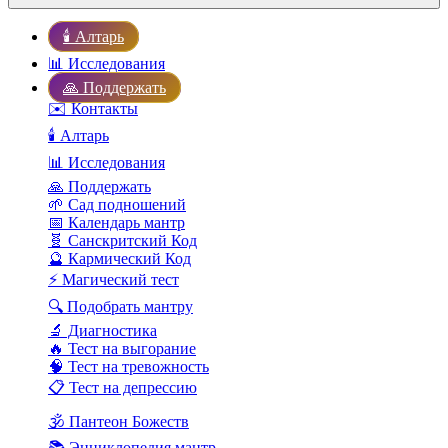
🕯️ Алтарь
📊 Исследования
🙏 Поддержать
✉️ Контакты
🕯️ Алтарь
📊 Исследования
🙏 Поддержать
🌱 Сад подношений
📅 Календарь мантр
🧬 Санскритский Код
🔮 Кармический Код
⚡ Магический тест
🔍 Подобрать мантру
🔬 Диагностика
🔥 Тест на выгорание
🧠 Тест на тревожность
📋 Тест на депрессию
🕉️ Пантеон Божеств
📚 Энциклопедия мантр