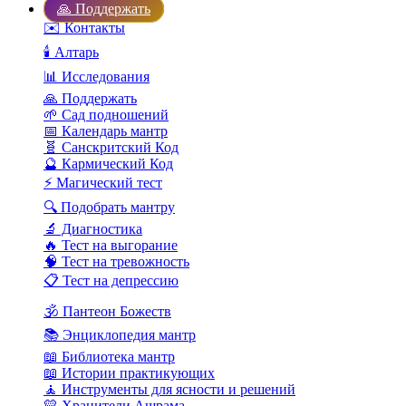
🙏 Поддержать
✉️ Контакты
🕯️ Алтарь
📊 Исследования
🙏 Поддержать
🌱 Сад подношений
📅 Календарь мантр
🧬 Санскритский Код
🔮 Кармический Код
⚡ Магический тест
🔍 Подобрать мантру
🔬 Диагностика
🔥 Тест на выгорание
🧠 Тест на тревожность
📋 Тест на депрессию
🕉️ Пантеон Божеств
📚 Энциклопедия мантр
📖 Библиотека мантр
📖 Истории практикующих
🧘 Инструменты для ясности и решений
💛 Хранители Ашрама