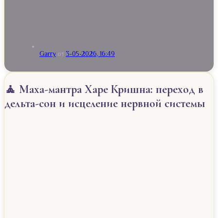
Garry
от
3-05-2026, 16:49
🧘 Маха-мантра Харе Кришна: переход в
дельта-сон и исцеление нервной системы