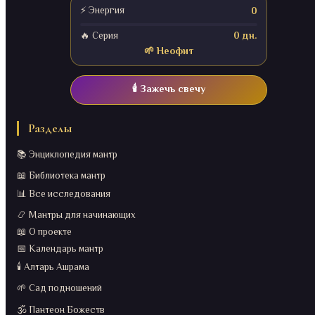
⚡ Энергия
0
нейропластичность
осознанность
очищение кармы
процветание
рудракша
садхана
саморазвитие
🔥 Серия
0 дн.
🌱 Неофит
стресс
тантра
удача
успокоение ума
устранение препятствий
число 108
чётки
🕯️ Зажечь свечу
энергетическая защита
Показать все теги
Разделы
📚 Энциклопедия мантр
📖 Библиотека мантр
📊 Все исследования
📿 Мантры для начинающих
📖 О проекте
📅 Календарь мантр
🕯️ Алтарь Ашрама
🌱 Сад подношений
🕉️ Пантеон Божеств