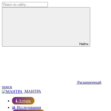
Найти
Расширенный
поиск
МАНТРА
🕯️ Алтарь
📊 Исследования