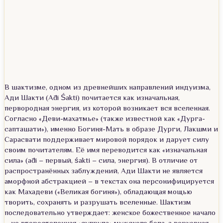
В шактизме, одном из древнейших направлений индуизма,
Ади Шакти (Ādi Śakti) почитается как изначальная,
первородная энергия, из которой возникает вся вселенная.
Согласно «Деви-махатмье» (также известной как «Дурга-
сапташати»), именно Богиня-Мать в образе Дурги, Лакшми и
Сарасвати поддерживает мировой порядок и дарует силу
своим почитателям. Её имя переводится как «изначальная
сила» (ādi – первый, śakti – сила, энергия). В отличие от
распространённых заблуждений, Ади Шакти не является
аморфной абстракцией – в текстах она персонифицируется
как Махадеви («Великая богиня»), обладающая мощью
творить, сохранять и разрушать вселенные. Шактизм
последовательно утверждает: женское божественное начало
– не второстепенная «супруга» мужского бога, а верховная