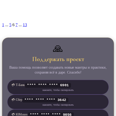
1
...
5
6
7
...
13
🙏
Поддержать проект
Ваша помощь позволяет создавать новые мантры и практики,
сохраняя всё в даре. Спасибо!
💳 Т‑Банк
**** **** **** 6901
нажмите, чтобы скопировать
💳 Сбер
**** **** **** 3642
нажмите, чтобы скопировать
💳 ЮMoney
**** **** **** 9056