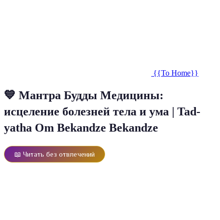
{{To Home}}
💙 Мантра Будды Медицины:
исцеление болезней тела и ума | Tad-
yatha Om Bekandze Bekandze
📖 Читать без отвлечений