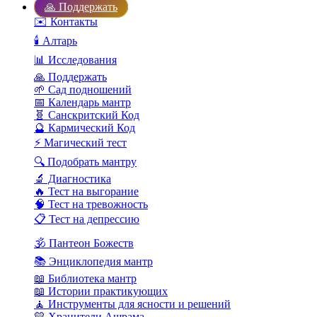
🙏 Поддержать
✉️ Контакты
🕯️ Алтарь
📊 Исследования
🙏 Поддержать
🌱 Сад подношений
📅 Календарь мантр
🧬 Санскритский Код
🔮 Кармический Код
⚡ Магический тест
🔍 Подобрать мантру
🔬 Диагностика
🔥 Тест на выгорание
🧠 Тест на тревожность
📋 Тест на депрессию
🕉️ Пантеон Божеств
📚 Энциклопедия мантр
📖 Библиотека мантр
📖 Истории практикующих
🧘 Инструменты для ясности и решений
💛 Хранители Ашрама