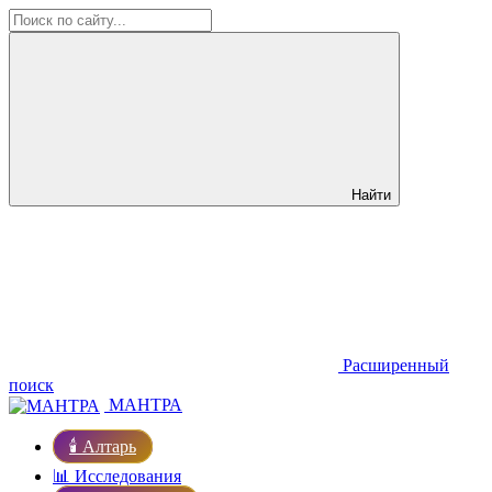
Найти
Расширенный
поиск
МАНТРА
🕯️ Алтарь
📊 Исследования