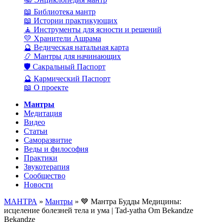
📖 Библиотека мантр
📖 Истории практикующих
🧘 Инструменты для ясности и решений
💛 Хранители Ашрама
🔮 Ведическая натальная карта
📿 Мантры для начинающих
🛡️ Сакральный Паспорт
🔮 Кармический Паспорт
📖 О проекте
Мантры
Медитация
Видео
Статьи
Саморазвитие
Веды и философия
Практики
Звукотерапия
Сообщество
Новости
МАНТРА
»
Мантры
» 💙 Мантра Будды Медицины:
исцеление болезней тела и ума | Tad-yatha Om Bekandze
Bekandze