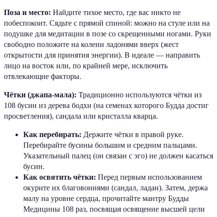
Поза и место:
Найдите тихое место, где вас никто не
побеспокоит. Сядьте с прямой спиной: можно на стуле или на
подушке для медитации в позе со скрещенными ногами. Руки
свободно положите на колени ладонями вверх (жест
открытости для принятия энергии). В идеале — направить
лицо на восток или, по крайней мере, исключить
отвлекающие факторы.
Чётки (джапа-мала):
Традиционно используются чётки из
108 бусин из дерева бодхи (на семенах которого Будда достиг
просветления), сандала или кристалла кварца.
Как перебирать:
Держите чётки в правой руке.
Перебирайте бусины большим и средним пальцами.
Указательный палец (он связан с эго) не должен касаться
бусин.
Как освятить чётки:
Перед первым использованием
окурите их благовониями (сандал, ладан). Затем, держа
малу на уровне сердца, прочитайте мантру Будды
Медицины 108 раз, посвящая освящение высшей цели