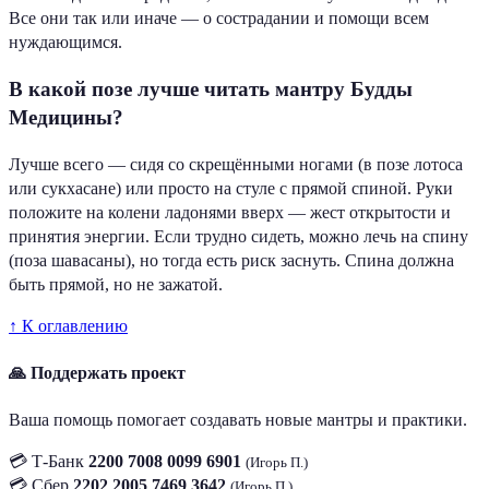
Все они так или иначе — о сострадании и помощи всем
нуждающимся.
В какой позе лучше читать мантру Будды
Медицины?
Лучше всего — сидя со скрещёнными ногами (в позе лотоса
или сукхасане) или просто на стуле с прямой спиной. Руки
положите на колени ладонями вверх — жест открытости и
принятия энергии. Если трудно сидеть, можно лечь на спину
(поза шавасаны), но тогда есть риск заснуть. Спина должна
быть прямой, но не зажатой.
↑ К оглавлению
🙏 Поддержать проект
Ваша помощь помогает создавать новые мантры и практики.
💳 Т-Банк
2200 7008 0099 6901
(Игорь П.)
💳 Сбер
2202 2005 7469 3642
(Игорь П.)