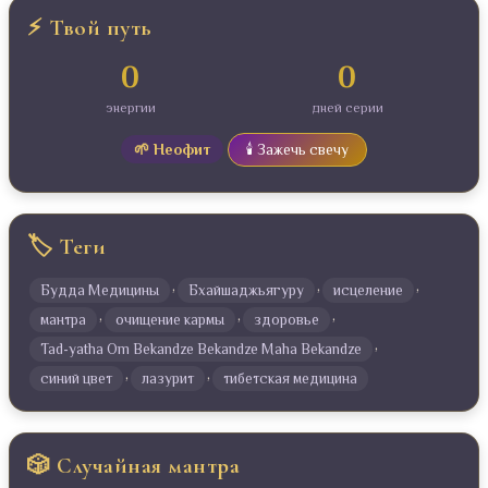
⚡ Твой путь
0
0
энергии
дней серии
🌱 Неофит
🕯️ Зажечь свечу
🏷️ Теги
,
,
,
Будда Медицины
Бхайшаджьягуру
исцеление
,
,
,
мантра
очищение кармы
здоровье
,
Tad-yatha Om Bekandze Bekandze Maha Bekandze
,
,
синий цвет
лазурит
тибетская медицина
🎲 Случайная мантра