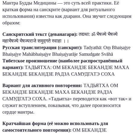
Мантра Будды Медицины — это суть всей практики. Её
краткая форма на санскрите (вариант для ритуального
использования) известна как дхарани. Она звучит следующим
образом:
Санскритский текст (деванагари):
तद्यथा: ॐ भैषज्ये भैषज्ये
महाभैषज्ये भैषज्यराजे समुद्गते स्वाहा ।।
Русская транслитерация (санскрит):
Tadyathā: Oṃ Bhaiṣajye
Bhaiṣajye Mahābhaiṣajye Bhaiṣajyarāje Samudgate Svāhā
Тибетское произношение (наиболее распространённый
вариант):
ТАДЬЯТХА: ОМ БЕКАНДЗЕ БЕКАНДЗЕ МАХА
БЕКАНДЗЕ БЕКАНДЗЕ РАДЗА САМУДГАТЭ СОХА
Вариант для активного повторения:
ТАДЬЯТХА ОМ
БЕКАНДЗЕ БЕКАНДЗЕ МАХА БЕКАНДЗЕ РАДЗА
САМУДГАТЭ СОХА. «Тадьятха» переводится как «вот так» и
служит вступлением, показывая, что далее произносится
сердце мантры.
Кратчайшая форма (её можно использовать для
самостоятельного повторения):
ОМ БЕКАНДЗЕ