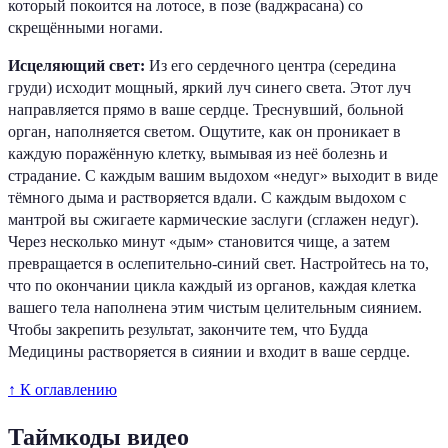
который покоится на лотосе, в позе (ваджрасана) со
скрещёнными ногами.
Исцеляющий свет:
Из его сердечного центра (середина
груди) исходит мощный, яркий луч синего света. Этот луч
направляется прямо в ваше сердце. Треснувший, больной
орган, наполняется светом. Ощутите, как он проникает в
каждую поражённую клетку, вымывая из неё болезнь и
страдание. С каждым вашим выдохом «недуг» выходит в виде
тёмного дыма и растворяется вдали. С каждым выдохом с
мантрой вы сжигаете кармические заслуги (сглажен недуг).
Через несколько минут «дым» становится чище, а затем
превращается в ослепительно-синий свет. Настройтесь на то,
что по окончании цикла каждый из органов, каждая клетка
вашего тела наполнена этим чистым целительным сиянием.
Чтобы закрепить результат, закончите тем, что Будда
Медицины растворяется в сиянии и входит в ваше сердце.
↑ К оглавлению
Таймкоды видео