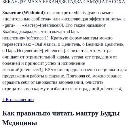
БЕКАНДЗЕ МАХА БЕКАНДЗЕ РАДЗА САМУДГАТЭ СОХА
Значение (Wildmind)
: на санскрите «bhaisajya» означает
«целительные свойства» или «исцеляющая эффективность», а
«guru» — «мастер»[reference:0]. Его также называют
Бхайшаджьяраджа, что означает «Царь
исцеления»[reference:1]. Краткую форму мантры можно
перевести как: «Ом! Явись, о Целитель, о Великий Целитель,
о Царь Исцеления!»[reference:2]. Считается, что мантра
очищает от отрицательной кармы, устраняет страдания от
болезней и приносит успех и исполнение
желаний[reference:3]. Её чтение предназначено специально для
продолжения работы в садхане. Повторяя её, можно заранее
оградить себя от множества заболеваний, очистить
отрицательную карму и избавиться от страданий[reference:4].
↑ К оглавлению
Как правильно читать мантру Будды
Медицины