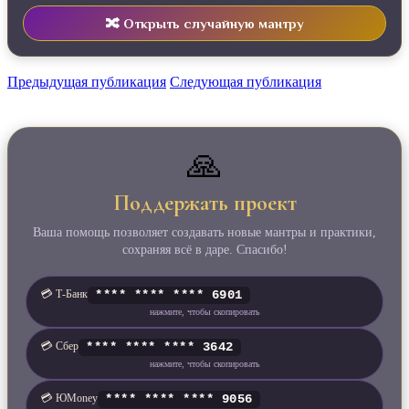
🔀 Открыть случайную мантру
Предыдущая публикация
Следующая публикация
🙏
Поддержать проект
Ваша помощь позволяет создавать новые мантры и практики,
сохраняя всё в даре. Спасибо!
💳 Т‑Банк
**** **** **** 6901
нажмите, чтобы скопировать
💳 Сбер
**** **** **** 3642
нажмите, чтобы скопировать
💳 ЮMoney
**** **** **** 9056