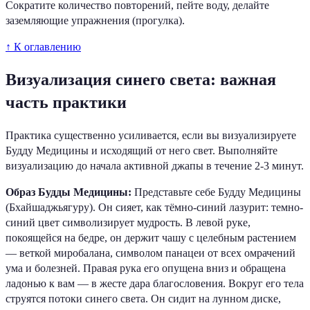
Сократите количество повторений, пейте воду, делайте
заземляющие упражнения (прогулка).
↑ К оглавлению
Визуализация синего света: важная
часть практики
Практика существенно усиливается, если вы визуализируете
Будду Медицины и исходящий от него свет. Выполняйте
визуализацию до начала активной джапы в течение 2-3 минут.
Образ Будды Медицины:
Представьте себе Будду Медицины
(Бхайшаджьягуру). Он сияет, как тёмно-синий лазурит: темно-
синий цвет символизирует мудрость. В левой руке,
покоящейся на бедре, он держит чашу с целебным растением
— веткой миробалана, символом панацеи от всех омрачений
ума и болезней. Правая рука его опущена вниз и обращена
ладонью к вам — в жесте дара благословения. Вокруг его тела
струятся потоки синего света. Он сидит на лунном диске,