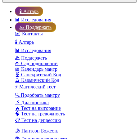
🕯️ Алтарь
📊 Исследования
🙏 Поддержать
✉️ Контакты
🕯️ Алтарь
📊 Исследования
🙏 Поддержать
🌱 Сад подношений
📅 Календарь мантр
🧬 Санскритский Код
🔮 Кармический Код
⚡ Магический тест
🔍 Подобрать мантру
🔬 Диагностика
🔥 Тест на выгорание
🧠 Тест на тревожность
📋 Тест на депрессию
🕉️ Пантеон Божеств
📚 Энциклопедия мантр