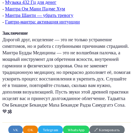
-
Музыка 432 Гц для денег
-
Мантра Ом Мани Падме Хум
-
Мантра Шанти — убрать тревогу
-
Гаятри-мантра: активация интуиции
Заключение
Дорогой друг, исцеление — это не только устранение
симптомов, но и работа с глубинными причинами страданий.
Мантра Будды Медицины — это не волшебная палочка, а
мощный инструмент для обретения ясности, внутренней
гармонии и физического здоровья. Она не заменяет
традиционную медицину, но прекрасно дополняет её, помогая
ускорить процесс восстановления и укрепить дух. Слушайте
её в тишине, повторяйте столько, сколько вам нужно,
дополняя визуализацией. Пусть звуки этой древней практики
исцелят вас и принесут долгожданное облегчение. Тадьятха
Ом Бекандзе Бекандзе Маха Бекандзе Радза Самудгатэ Соха.
💙🕉️
VK
OK
Telegram
WhatsApp
🔗 Копировать