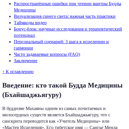
Распространённые ошибки при чтении мантры Будды
Медицины
Визуализация синего света: важная часть практики
Таймкоды видео
Бонус-блок: научные исследования и терапевтический
потенциал
Персональный сценарий: 3 шага к исцелению и
гармонии
Часто задаваемые вопросы (FAQ)
Заключение
↑ К оглавлению
Введение: кто такой Будда Медицины
(Бхайшаджьягуру)
В буддизме Махаяны одним из самых почитаемых и
милосердных существ является Бхайшаджьягуру, что с
санскрита переводится как «Учитель Медицины» или
«Мастер Исцеления». Его тибетское имя — Сангье Менла