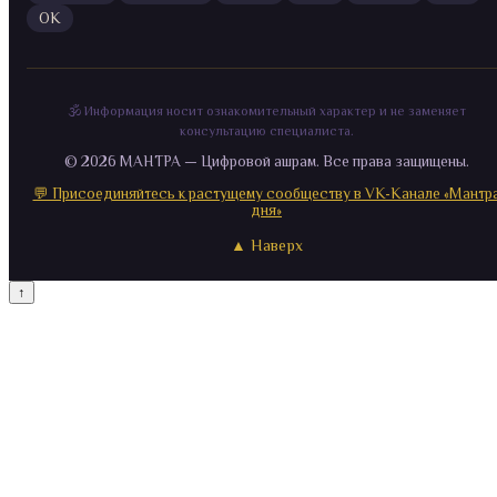
ОК
🕉️ Информация носит ознакомительный характер и не заменяет
консультацию специалиста.
©
2026
МАНТРА — Цифровой ашрам. Все права защищены.
💬 Присоединяйтесь к растущему сообществу в VK-Канале «Мантр
дня»
▲ Наверх
↑