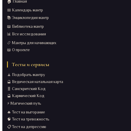
🏠 Главная
📅 Календарь мантр
📚 Энциклопедия мантр
📖 Библиотека мантр
📊 Все исследования
📿 Мантры для начинающих
📖 О проекте
Тесты и сервисы
🧘 Подобрать мантру
🔮 Ведическая натальная карта
🧬 Санскритский Код
🔮 Кармический Код
⚡ Магический путь
🔥 Тест на выгорание
🧠 Тест на тревожность
📋 Тест на депрессию