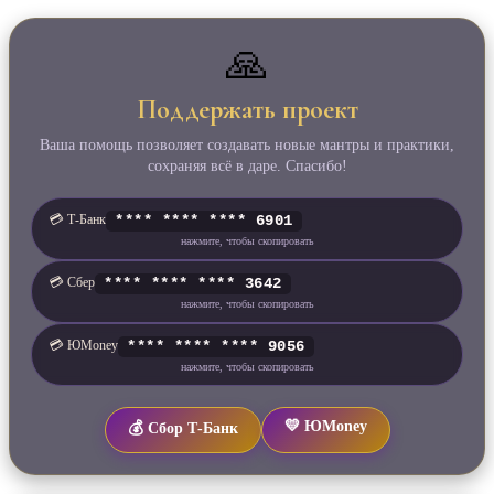
🙏
Поддержать проект
Ваша помощь позволяет создавать новые мантры и практики,
сохраняя всё в даре. Спасибо!
💳 Т‑Банк
**** **** **** 6901
нажмите, чтобы скопировать
💳 Сбер
**** **** **** 3642
нажмите, чтобы скопировать
💳 ЮMoney
**** **** **** 9056
нажмите, чтобы скопировать
💛 ЮMoney
💰 Сбор Т‑Банк