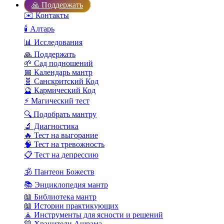
🙏 Поддержать
✉️ Контакты
🕯️ Алтарь
📊 Исследования
🙏 Поддержать
🌱 Сад подношений
📅 Календарь мантр
🧬 Санскритский Код
🔮 Кармический Код
⚡ Магический тест
🔍 Подобрать мантру
🔬 Диагностика
🔥 Тест на выгорание
🧠 Тест на тревожность
📋 Тест на депрессию
🕉️ Пантеон Божеств
📚 Энциклопедия мантр
📖 Библиотека мантр
📖 Истории практикующих
🧘 Инструменты для ясности и решений
💛 Хранители Ашрама