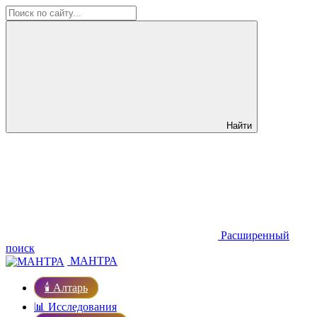
Найти
Расширенный
поиск
МАНТРА
🕯️ Алтарь
📊 Исследования