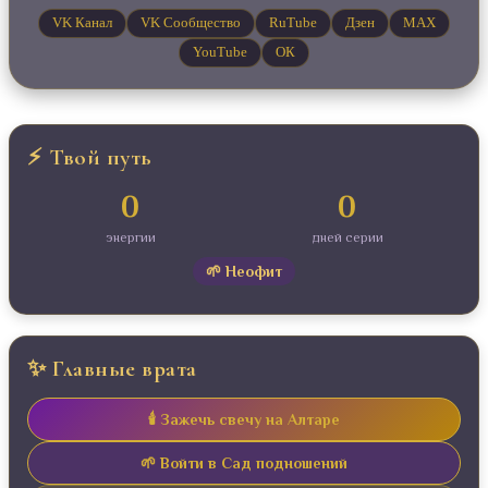
VK Канал
VK Сообщество
RuTube
Дзен
MAX
YouTube
ОК
⚡ Твой путь
0
0
энергии
дней серии
🌱 Неофит
✨ Главные врата
🕯️ Зажечь свечу на Алтаре
🌱 Войти в Сад подношений