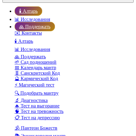
🕯️ Алтарь
📊 Исследования
🙏 Поддержать
✉️ Контакты
🕯️ Алтарь
📊 Исследования
🙏 Поддержать
🌱 Сад подношений
📅 Календарь мантр
🧬 Санскритский Код
🔮 Кармический Код
⚡ Магический тест
🔍 Подобрать мантру
🔬 Диагностика
🔥 Тест на выгорание
🧠 Тест на тревожность
📋 Тест на депрессию
🕉️ Пантеон Божеств
📚 Энциклопедия мантр