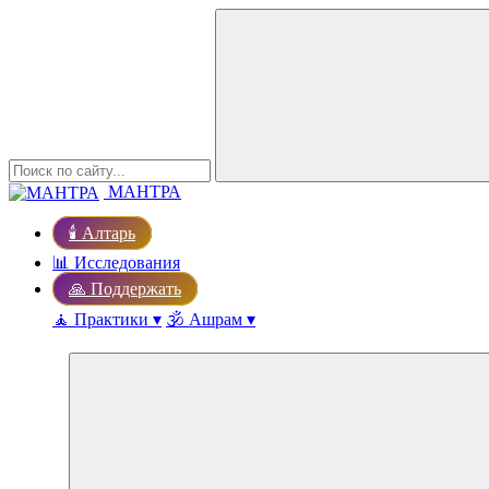
МАНТРА
🕯️ Алтарь
📊 Исследования
🙏 Поддержать
🧘 Практики ▾
🕉️ Ашрам ▾