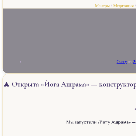
Мантры
/
Медитация
Garry
от
2
🧘 Открыта «Йога Ашрама» — конструктор 
Мы запустили
«Йогу Ашрама»
— 