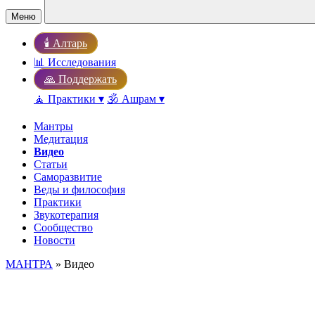
Меню
🕯️ Алтарь
📊 Исследования
🙏 Поддержать
🧘 Практики ▾
🕉️ Ашрам ▾
Мантры
Медитация
Видео
Статьи
Саморазвитие
Веды и философия
Практики
Звукотерапия
Сообщество
Новости
МАНТРА
» Видео