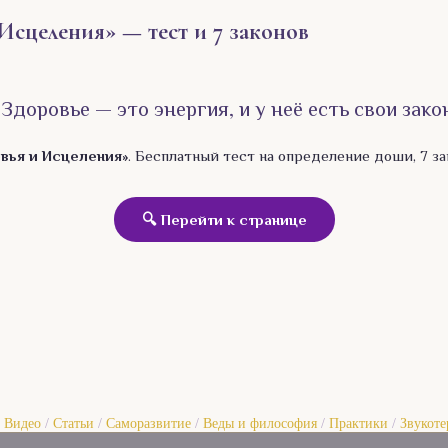
Исцеления» — тест и 7 законов
 Здоровье — это энергия, и у неё есть свои зако
вья и Исцеления»
. Бесплатный тест на определение доши, 7 за
🔍 Перейти к странице
/
Видео
/
Статьи
/
Саморазвитие
/
Веды и философия
/
Практики
/
Звукоте