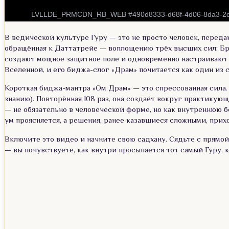
В ведической культуре Гуру — это не просто человек, перед
обращённая к Даттатрейе — воплощению трёх высших сил: Бра
создают мощное защитное поле и одновременно настраивают 
Вселенной, и его биджа-слог «Драм» почитается как один из 
Короткая биджа-мантра «Ом Драм» — это спрессованная сила.
знанию). Повторённая 108 раз, она создаёт вокруг практику
— не обязательно в человеческой форме, но как внутреннюю 
ум проясняется, а решения, ранее казавшиеся сложными, прих
Включите это видео и начните свою садхану. Сядьте с прямой
— вы почувствуете, как внутри просыпается тот самый Гуру, к