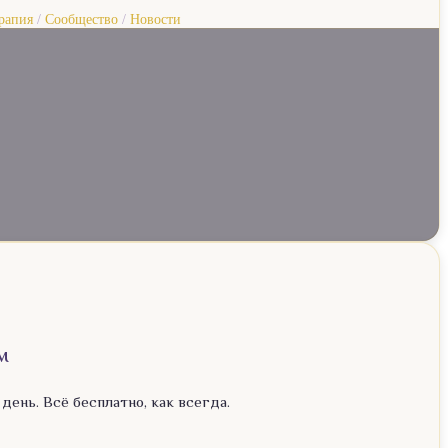
рапия
/
Сообщество
/
Новости
м
день. Всё бесплатно, как всегда.