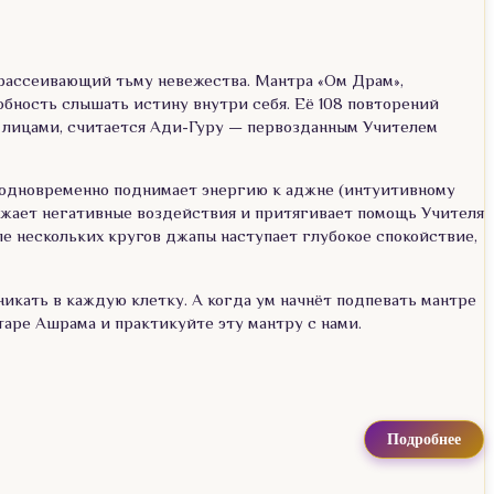
 рассеивающий тьму невежества. Мантра «Ом Драм»,
бность слышать истину внутри себя. Её 108 повторений
я лицами, считается Ади-Гуру — первозданным Учителем
и одновременно поднимает энергию к аджне (интуитивному
ражает негативные воздействия и притягивает помощь Учителя
е нескольких кругов джапы наступает глубокое спокойствие,
никать в каждую клетку. А когда ум начнёт подпевать мантре
лтаре Ашрама и практикуйте эту мантру с нами.
Подробнее