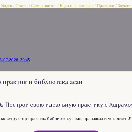
/
Видео
/
Статьи
/
Саморазвитие
/
Веды и философия
/
Практики
/
Звукоте
6-07-2026, 20:45
практик и библиотека асан
🧘 Построй свою идеальную практику с Ашрамо
конструктор практик, библиотеку асан, пранаямы и чек-лист 21 