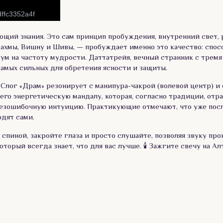
ающий знания. Это сам принцип пробуждения, внутренний свет,
хмы, Вишну и Шивы, — пробуждает именно это качество: спосо
ум на частоту мудрости. Даттатрейя, вечный странник с трем
самых сильных для обретения ясности и защиты.
 Слог «Драм» резонирует с манипура-чакрой (волевой центр) 
ющего энергетическую мандалу, которая, согласно традиции, от
безошибочную интуицию. Практикующие отмечают, что уже посл
одят сами.
 спиной, закройте глаза и просто слушайте, позволяя звуку про
оторый всегда знает, что для вас лучше. 🕯️ Зажгите свечу на А