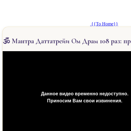
{{To Home}}
🕉️ Мантра Даттатрейи Ом Драм 108 раз: п