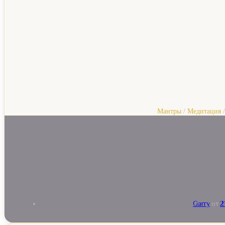
Мантры
/
Медитация
Garry
от
2