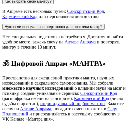
Как выбрать свою мантру?
В Ашраме есть несколько путей:
Санскритский Код
,
Кармический Код
или персональная диагностика.
Нужна ли специальная подготовка для практики мантр?
Нет, специальная подготовка не требуется. Достаточно найти
удобное место, зажечь свечу на
Алтаре Ашрама
и повторять
мантру в течение 13 минут.
🕉️ Цифровой Ашрам «МАНТРА»
Пространство для ежедневной практики мантр, научных
исследований и сакрального самопознания. Мы собрали
множество научных исследований
о влиянии звука на мозг и
психику, создали уникальные сервисы:
Санскритский Код
(расшифровка имени на санскрите),
Кармический Код
(число
судьбы и архетип),
индивидуальный подбор мантры
. Зажгите
свечу на
Алтаре Ашрама
, посадите семена практик в
Саду
Подношений
и присоединяйтесь к растущему сообществу в
VK Канале «Мантра дня».