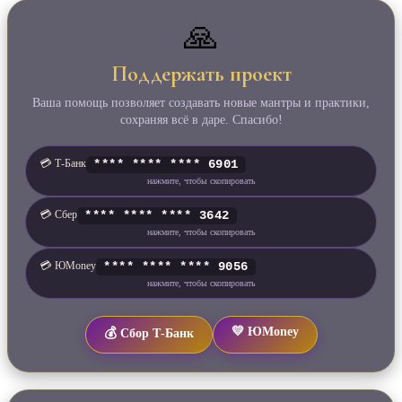
🙏
Поддержать проект
Ваша помощь позволяет создавать новые мантры и практики,
сохраняя всё в даре. Спасибо!
💳 Т‑Банк
**** **** **** 6901
нажмите, чтобы скопировать
💳 Сбер
**** **** **** 3642
нажмите, чтобы скопировать
💳 ЮMoney
**** **** **** 9056
нажмите, чтобы скопировать
💛 ЮMoney
💰 Сбор Т‑Банк