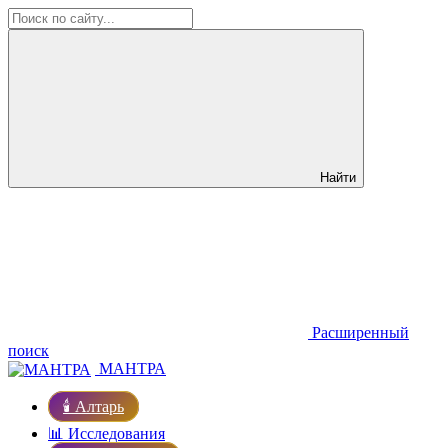
Найти
Расширенный
поиск
МАНТРА
🕯️ Алтарь
📊 Исследования