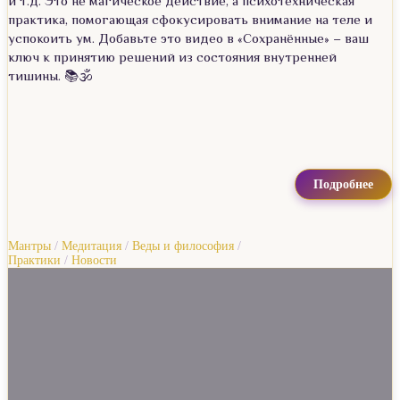
и т.д. Это не магическое действие, а психотехническая
практика, помогающая сфокусировать внимание на теле и
успокоить ум. Добавьте это видео в «Сохранённые» – ваш
ключ к принятию решений из состояния внутренней
тишины. 📚🕉️
Подробнее
Мантры
/
Медитация
/
Веды и философия
/
Практики
/
Новости