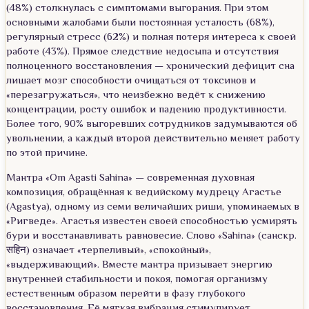
(48%) столкнулась с симптомами выгорания. При этом
основными жалобами были постоянная усталость (68%),
регулярный стресс (62%) и полная потеря интереса к своей
работе (43%). Прямое следствие недосыпа и отсутствия
полноценного восстановления — хронический дефицит сна
лишает мозг способности очищаться от токсинов и
«перезагружаться», что неизбежно ведёт к снижению
концентрации, росту ошибок и падению продуктивности.
Более того, 90% выгоревших сотрудников задумываются об
увольнении, а каждый второй действительно меняет работу
по этой причине.
Мантра «Om Agasti Sahina» — современная духовная
композиция, обращённая к ведийскому мудрецу Агастье
(Agastya), одному из семи величайших риши, упоминаемых в
«Ригведе». Агастья известен своей способностью усмирять
бури и восстанавливать равновесие. Слово «Sahina» (санскр.
सहिन) означает «терпеливый», «спокойный»,
«выдерживающий». Вместе мантра призывает энергию
внутренней стабильности и покоя, помогая организму
естественным образом перейти в фазу глубокого
восстановления. Её мягкая вибрация стимулирует