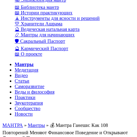
📖 Библиотека мантр
📖 Истории практикующих
🧘 Инструменты для ясности и решений
💛 Хранители Ашрама
🔮 Ведическая натальная карта
📿 Мантры для начинающих
🛡️ Сакральный Паспорт
🔮 Кармический Паспорт
📖 О проекте
Мантры
Медитация
Видео
Статьи
Саморазвитие
Веды и философия
Практики
Звукотерапия
Сообщество
Новости
МАНТРА
»
Мантры
» 💰 Мантра Ганеши: Как 108
Повторений Меняют Финансовое Поведение и Открывают