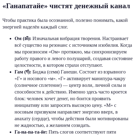
«Ганапатайе» чистят денежный канал
Чтобы практика была осознанной, полезно понимать, какой
энергией наделён каждый слог.
Ом (ॐ):
Изначальная вибрация творения. Настраивает
всё существо на резонанс с источником изобилия. Когда
мы произносим «Ом» протяжно, мы синхронизируем
работу правого и левого полушарий, создавая состояние
целостности, в котором страхи отступают.
Гам (गं):
Биджа (семя) Ганеши. Состоит из взрывного
«Г» и носового «м». «Г» активирует манипура-чакру
(солнечное сплетение) — центр воли, личной силы и
способности к действию. Именно здесь часто кроется
блок: человек хочет денег, но боится проявить
инициативу или запросить высокую цену. «М» с
носовым призвуком направляет энергию вверх, в
анахату (сердце), чтобы действия были мотивированы
не жадностью, а желанием созидать.
Га-на-па-та-йе:
Пять слогов соответствуют пяти