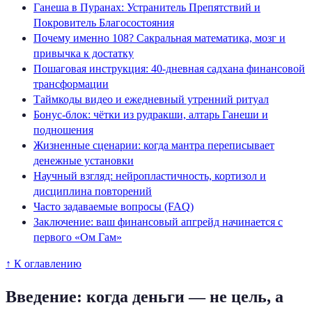
Ганеша в Пуранах: Устранитель Препятствий и
Покровитель Благосостояния
Почему именно 108? Сакральная математика, мозг и
привычка к достатку
Пошаговая инструкция: 40-дневная садхана финансовой
трансформации
Таймкоды видео и ежедневный утренний ритуал
Бонус-блок: чётки из рудракши, алтарь Ганеши и
подношения
Жизненные сценарии: когда мантра переписывает
денежные установки
Научный взгляд: нейропластичность, кортизол и
дисциплина повторений
Часто задаваемые вопросы (FAQ)
Заключение: ваш финансовый апгрейд начинается с
первого «Ом Гам»
↑ К оглавлению
Введение: когда деньги — не цель, а