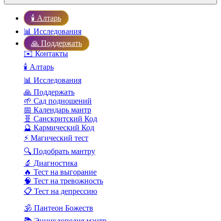
🕯️ Алтарь
📊 Исследования
🙏 Поддержать
✉️ Контакты
🕯️ Алтарь
📊 Исследования
🙏 Поддержать
🌱 Сад подношений
📅 Календарь мантр
🧬 Санскритский Код
🔮 Кармический Код
⚡ Магический тест
🔍 Подобрать мантру
🔬 Диагностика
🔥 Тест на выгорание
🧠 Тест на тревожность
📋 Тест на депрессию
🕉️ Пантеон Божеств
📚 Энциклопедия мантр