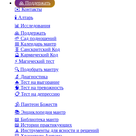
🙏 Поддержать
✉️ Контакты
🕯️ Алтарь
📊 Исследования
🙏 Поддержать
🌱 Сад подношений
📅 Календарь мантр
🧬 Санскритский Код
🔮 Кармический Код
⚡ Магический тест
🔍 Подобрать мантру
🔬 Диагностика
🔥 Тест на выгорание
🧠 Тест на тревожность
📋 Тест на депрессию
🕉️ Пантеон Божеств
📚 Энциклопедия мантр
📖 Библиотека мантр
📖 Истории практикующих
🧘 Инструменты для ясности и решений
💛 Хранители Ашрама