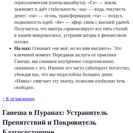
первоэлементам (панча-махабхута). «Га» — земля,
заземляет и даёт стабильность; «на» — вода, текучесть
денег; «па» — огонь, трансформация; «та» — воздух,
подвижность идей; «йе» — эфир, связь с высшей удачей.
Получается, что мантра гармонизирует все пять стихий
в нашем микрокосмосе, устраняя заторы в финансовом
потоке.
На-мах:
Означает «не моё, но во имя высшего». Это
ключевой момент. Передавая заслуги от практики
Ганеше, мы снимаем внутреннее сопротивление,
связанное с эго. Именно эго часто саботирует богатство,
убеждая нас, что мы недостойны больших денег.
«Намах» смягчает эту хватку, позволяя изобилию течь
свободно.
↑ К оглавлению
Ганеша в Пуранах: Устранитель
Препятствий и Покровитель
Благосостояния