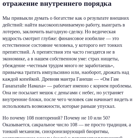
отражение внутреннего порядка
Мы привыкли думать о богатстве как о результате внешних
действий: найти высокооплачиваемую работу, выиграть в
лотерею, заключить выгодную сделку. Но ведическая
мудрость смотрит глубже: финансовое изобилие — это
естественное состояние человека, у которого нет тонких
препятствий. А препятствия эти часто гнездятся не в
экономике, а в нашем собственном уме: страх нищеты,
убеждение «честным трудом много не заработаешь»,
привычка тратить импульсивно или, наоборот, дрожать над
каждой копейкой. Древняя мантра Ганеши — «Ом Гам
Ганапатайе Намаха» — работает именно с корнем проблемы.
Она не посылает мешок с деньгами с небес, но устраняет
внутренние блоки, после чего человек сам начинает видеть и
использовать возможности, которые раньше упускал.
Но почему 108 повторений? Почему не 10 или 50?
Оказывается, сакральное число 108 — не просто традиция, а
тонкий механизм, синхронизирующий биоритмы,