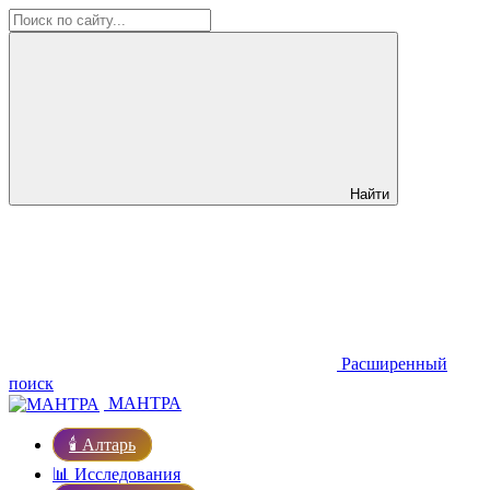
Найти
Расширенный
поиск
МАНТРА
🕯️ Алтарь
📊 Исследования