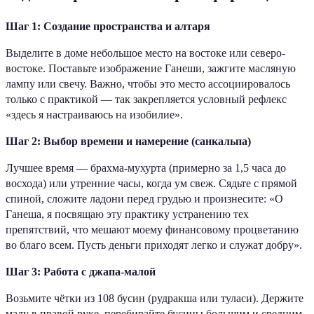
Шаг 1: Создание пространства и алтаря
Выделите в доме небольшое место на востоке или северо-
востоке. Поставьте изображение Ганеши, зажгите масляную
лампу или свечу. Важно, чтобы это место ассоциировалось
только с практикой — так закрепляется условный рефлекс
«здесь я настраиваюсь на изобилие».
Шаг 2: Выбор времени и намерение (санкальпа)
Лучшее время — брахма-мухурта (примерно за 1,5 часа до
восхода) или утренние часы, когда ум свеж. Сядьте с прямой
спиной, сложите ладони перед грудью и произнесите: «О
Ганеша, я посвящаю эту практику устранению тех
препятствий, что мешают моему финансовому процветанию
во благо всем. Пусть деньги приходят легко и служат добру».
Шаг 3: Работа с джапа-малой
Возьмите чётки из 108 бусин (рудракша или туласи). Держите
малу в правой руке, перебирайте бусины большим и средним