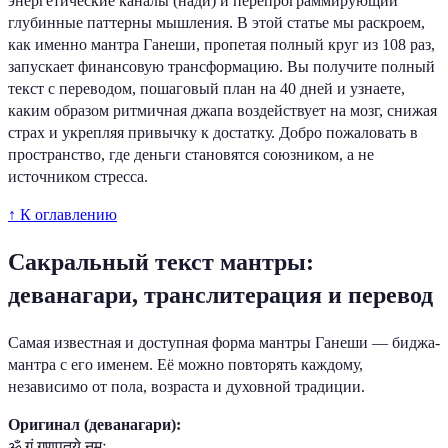
энергетические каналы (нади) и перепрограммирующий
глубинные паттерны мышления. В этой статье мы раскроем,
как именно мантра Ганеши, пропетая полный круг из 108 раз,
запускает финансовую трансформацию. Вы получите полный
текст с переводом, пошаговый план на 40 дней и узнаете,
каким образом ритмичная джапа воздействует на мозг, снижая
страх и укрепляя привычку к достатку. Добро пожаловать в
пространство, где деньги становятся союзником, а не
источником стресса.
↑ К оглавлению
Сакральный текст мантры:
деванагари, транслитерация и перевод
Самая известная и доступная форма мантры Ганеши — биджа-
мантра с его именем. Её можно повторять каждому,
независимо от пола, возраста и духовной традиции.
Оригинал (деванагари):
ॐ गं गणपतये नमः