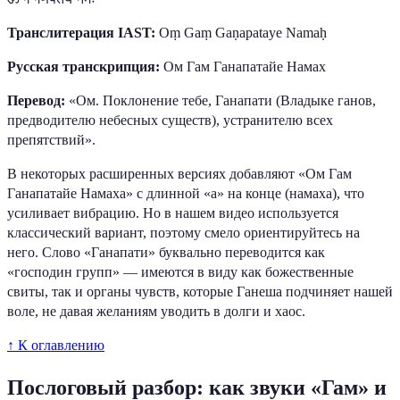
Транслитерация IAST:
Oṃ Gaṃ Gaṇapataye Namaḥ
Русская транскрипция:
Ом Гам Ганапатайе Намах
Перевод:
«Ом. Поклонение тебе, Ганапати (Владыке ганов,
предводителю небесных существ), устранителю всех
препятствий».
В некоторых расширенных версиях добавляют «Ом Гам
Ганапатайе Намаха» с длинной «а» на конце (намаха), что
усиливает вибрацию. Но в нашем видео используется
классический вариант, поэтому смело ориентируйтесь на
него. Слово «Ганапати» буквально переводится как
«господин групп» — имеются в виду как божественные
свиты, так и органы чувств, которые Ганеша подчиняет нашей
воле, не давая желаниям уводить в долги и хаос.
↑ К оглавлению
Послоговый разбор: как звуки «Гам» и