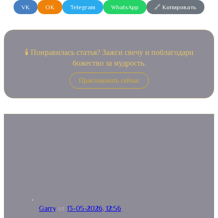
VK
OK
Telegram
WhatsApp
🔗 Копировать
🕯️ Понравилась статья? Зажги свечу и поблагодари
божество за мудрость.
Практиковать сейчас
Garry
от
13-05-2026, 12:56