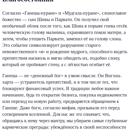
Согласно «Ганеша-пуране» и «Мудгала-пуране», слоноглавое
божество — сын Шивы и Парвати. Он получил свой
необычный облик после того, как Шива в порыве гнева отсёк
человеческую голову мальчика, охранявшего покои матери, а
затем, чтобы утешить Парвати, заменил её на голову слона.
Это событие символизирует разрушение старого
невежественного «я» и рождение мудрого, способного видеть
препятствия насквозь и мягко обходить их, подобно слону,
который не пробивает стену, а с лёгкостью огибает её.
Ганеша — не «денежный бог» в узком смысле. Он Вигхна-
харта — устранитель препятствий, и в том числе тех, что
блокируют финансовый успех. В традиции любое важное
начинание, будь то открытие бизнеса, покупка недвижимости
или переход на новую работу, предваряется обращением к
Ганеше. Даже боги, согласно мифам, призывали его перед
сотворением вселенной. Для нас же это означает, что,
обращаясь к нему через мантру, мы убираем самые глубинные
кармические преграды: убеждённость в своей неспособности