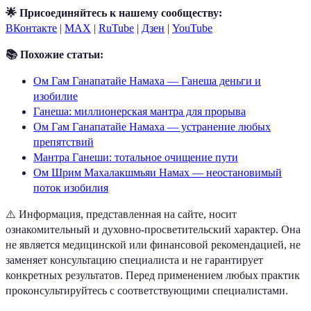
🌟 Присоединяйтесь к нашему сообществу:
ВКонтакте
|
MAX
|
RuTube
|
Дзен
|
YouTube
📚 Похожие статьи:
Ом Гам Ганапатайе Намаха — Ганеша деньги и
изобилие
Ганеша: миллионерская мантра для прорыва
Ом Гам Ганапатайе Намаха — устранение любых
препятствий
Мантра Ганеши: тотальное очищение пути
Ом Шрим Махалакшмьяи Намах — неостановимый
поток изобилия
⚠️ Информация, представленная на сайте, носит
ознакомительный и духовно-просветительский характер. Она
не является медицинской или финансовой рекомендацией, не
заменяет консультацию специалиста и не гарантирует
конкретных результатов. Перед применением любых практик
проконсультируйтесь с соответствующими специалистами.