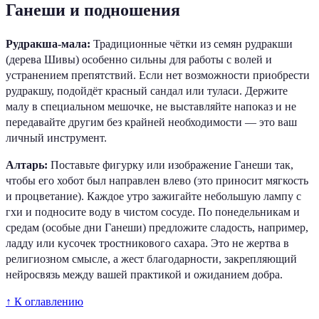
Ганеши и подношения
Рудракша-мала:
Традиционные чётки из семян рудракши
(дерева Шивы) особенно сильны для работы с волей и
устранением препятствий. Если нет возможности приобрести
рудракшу, подойдёт красный сандал или туласи. Держите
малу в специальном мешочке, не выставляйте напоказ и не
передавайте другим без крайней необходимости — это ваш
личный инструмент.
Алтарь:
Поставьте фигурку или изображение Ганеши так,
чтобы его хобот был направлен влево (это приносит мягкость
и процветание). Каждое утро зажигайте небольшую лампу с
гхи и подносите воду в чистом сосуде. По понедельникам и
средам (особые дни Ганеши) предложите сладость, например,
ладду или кусочек тростникового сахара. Это не жертва в
религиозном смысле, а жест благодарности, закрепляющий
нейросвязь между вашей практикой и ожиданием добра.
↑ К оглавлению