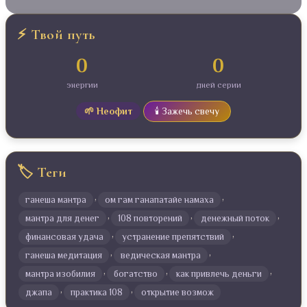
⚡ Твой путь
0
0
энергии
дней серии
🌱 Неофит
🕯️ Зажечь свечу
🏷️ Теги
,
,
ганеша мантра
ом гам ганапатайе намаха
,
,
,
мантра для денег
108 повторений
денежный поток
,
,
финансовая удача
устранение препятствий
,
,
ганеша медитация
ведическая мантра
,
,
,
мантра изобилия
богатство
как привлечь деньги
,
,
джапа
практика 108
открытие возмож