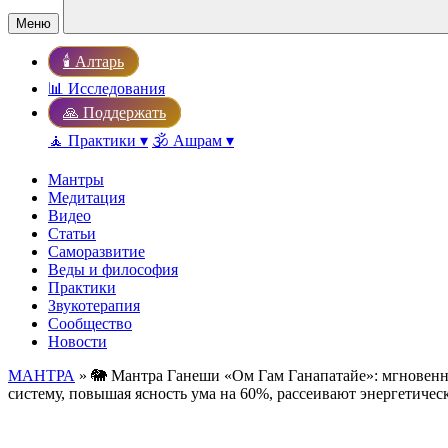
Меню
🕯️ Алтарь
📊 Исследования
🙏 Поддержать
🧘 Практики ▾
🕉️ Ашрам ▾
Мантры
Медитация
Видео
Статьи
Саморазвитие
Веды и философия
Практики
Звукотерапия
Сообщество
Новости
МАНТРА
» 🐘 Мантра Ганеши «Ом Гам Ганапатайе»: мгновенн
систему, повышая ясность ума на 60%, рассеивают энергетичес