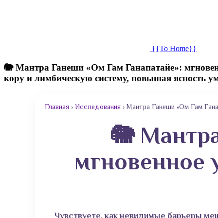
{{To Home}}
🐘 Мантра Ганеши «Ом Гам Ганапатайе»: мгновен
кору и лимбическую систему, повышая ясность ум
Главная
›
Исследования
›
Мантра Ганеши «Ом Гам Ганап
🐘 Мантра
мгновенное 
Чувствуете, как невидимые барьеры ме