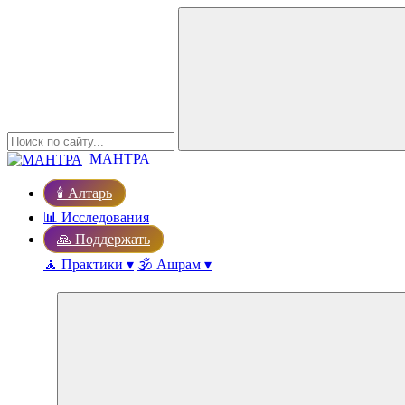
МАНТРА
🕯️ Алтарь
📊 Исследования
🙏 Поддержать
🧘 Практики ▾
🕉️ Ашрам ▾