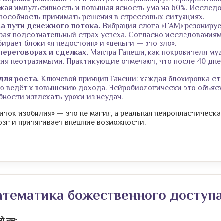
жая импульсивность и повышая ясность ума на 60%. Исследо
способность принимать решения в стрессовых ситуациях.
на пути денежного потока.
Вибрация слога «ГАМ» резонирует
ирая подсознательный страх успеха. Согласно исследованиям
бирает блоки «я недостоин» и «деньги — это зло».
переговорах и сделках.
Мантра Ганеши, как покровителя муд
ия неотразимыми. Практикующие отмечают, что после 40 дне
для роста.
Ключевой принцип Ганеши: каждая блокировка ст
ую ведёт к повышению дохода. Нейробиологически это объяс
ности извлекать уроки из неудач.
иток изобилия» — это не магия, а реальная нейропластическа
озг и притягивает внешние возможности.
атематика божественного доступ
ये नमः