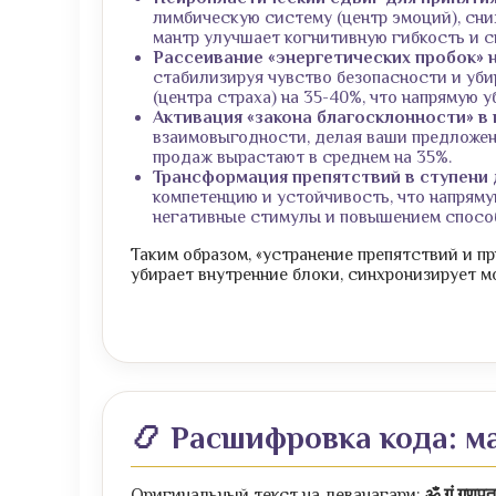
лимбическую систему (центр эмоций), сни
мантр улучшает когнитивную гибкость и 
Рассеивание «энергетических пробок» 
стабилизируя чувство безопасности и уб
(центра страха) на 35-40%, что напрямую у
Активация «закона благосклонности» в 
взаимовыгодности, делая ваши предложен
продаж вырастают в среднем на 35%.
Трансформация препятствий в ступени 
компетенцию и устойчивость, что напрям
негативные стимулы и повышением способ
Таким образом, «устранение препятствий и пр
убирает внутренние блоки, синхронизирует м
📿 Расшифровка кода: м
Оригинальный текст на деванагари:
ॐ गं गणपत