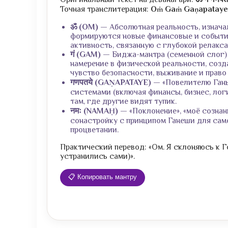
Точная транслитерация:
Oṁ Gaṁ Gaṇapatay
ॐ (OM)
— Абсолютная реальность, изначал
формируются новые финансовые и событийн
активность, связанную с глубокой релакса
गं (GAM)
— Биджа-мантра (семенной слог) 
намерение в физической реальности, созд
чувство безопасности, выживание и право 
गणपतये (GAṆAPATAYE)
— «Повелителю Ганы 
системами (включая финансы, бизнес, лог
там, где другие видят тупик.
नमः (NAMAḤ)
— «Поклонение», «моё сознани
сонастройку с принципом Ганеши для само
процветании.
Практический перевод: «Ом. Я склоняюсь к Г
устранились сами)».
📋 Копировать мантру