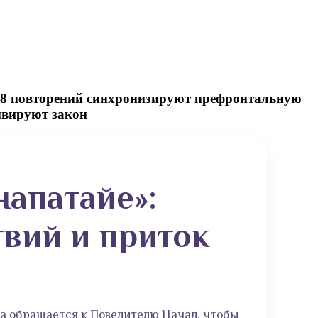
108 повторений синхронизируют префронтальную
ивируют закон
напатайе»:
вий и приток
а обращается к Повелителю Начал, чтобы