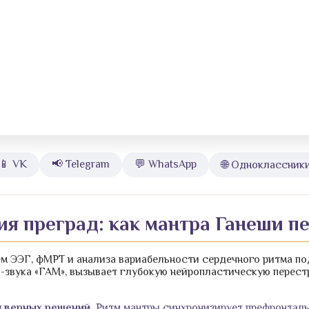
📱 VK
📢 Telegram
💬 WhatsApp
🌐 Одноклассник
ия преград: как мантра Ганеши п
м ЭЭГ, фМРТ и анализа вариабельности сердечного ритма по
а-звука «ГАМ», вызывает глубокую нейропластическую перест
 верных решений.
Ритм мантры синхронизирует префронтальн