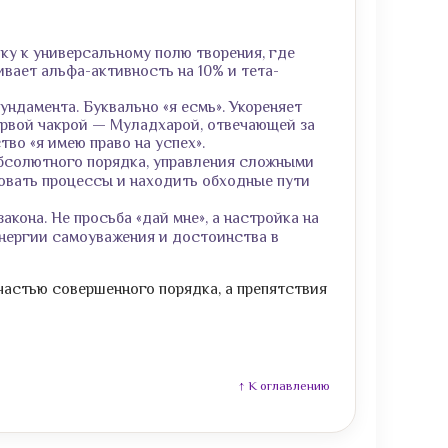
ку к универсальному полю творения, где
вает альфа-активность на 10% и тета-
ндамента. Буквально «я есмь». Укореняет
ервой чакрой — Муладхарой, отвечающей за
во «я имею право на успех».
абсолютного порядка, управления сложными
ровать процессы и находить обходные пути
кона. Не просьба «дай мне», а настройка на
энергии самоуважения и достоинства в
частью совершенного порядка, а препятствия
↑ К оглавлению