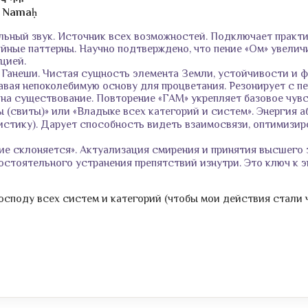
e Namaḥ
ьный звук. Источник всех возможностей. Подключает практи
ые паттерны. Научно подтверждено, что пение «Ом» увеличи
цией.
Ганеши. Чистая сущность элемента Земли, устойчивости и фу
авая непоколебимую основу для процветания. Резонирует с п
на существование. Повторение «ГАМ» укрепляет базовое чувст
(свиты)» или «Владыке всех категорий и систем». Энергия 
истику). Дарует способность видеть взаимосвязи, оптимизи
е склоняется». Актуализация смирения и принятия высшего за
стоятельного устранения препятствий изнутри. Это ключ к 
осподу всех систем и категорий (чтобы мои действия стали 