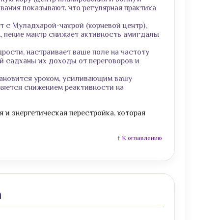
вания показывают, что регулярная практика
 с Муладхарой-чакрой (корневой центр),
, пение мантр снижает активность амигдалы
рости, настраивает ваше поле на частоту
й садханы их доходы от переговоров и
ановится уроком, усиливающим вашу
няется снижением реактивности на
я и энергетическая перестройка, которая
↑ К оглавлению
а