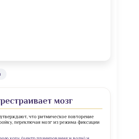
и
ерестраивает мозг
дтверждают, что ритмическое повторение
ройку, переключая мозг из режима фиксации
ую кору (центр планирования и воли) и