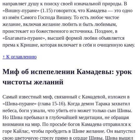
направляет душу к поиску своей изначальной природы. В
«Вишну-пуране» (1.15) говорится, что Камадева — это одно
из имён Самого Господа Вишну. То есть любое чистое
желание, включая желание любить и быть любимым,
проистекает из божественного источника. Позднее, в
«Бхагавата-пуране», высшей формой любви объявляется
према к Кришне, которая включает в себя и очищенную каму.
↑ К оглавлению
Миф об испепелении Камадевы: урок
чистоты желаний
Самый известный миф, связанный с Камадевой, изложен в
«Шива-пуране» (глава 15-16). Когда демон Тарака захватил
небеса, боги узнали, что убить его может только сын Шивы.
Но Шива пребывал в глубочайшей медитации, не обращая
внимания на мир. По просьбе богов Камадева отправился к
горе Кайлас, чтобы пробудить в Шиве желание. Он выпустил
свою цветочную стрелу прямо в сердце Шивы. Шива вышел