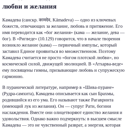
любви и желания
Камадева (санскр. कामदेव, Kāmadeva) — одно из ключевых
божеств, отвечающих за желание, любовь и притяжение. Его
имя переводится как «бог желания» (кама — желание, дева —
бог). В «Ригведе» (10.129) говорится, что в начале творения
возникло желание (кама) — первичный импульс, который
заставил Единое проявиться во множественном. Поэтому
Камадева считается не просто «богом плотской любви», но
космической силой, движущей эволюцией. В «Атхарва-веде»
ему посвящены гимны, призывающие любовь и супружескую
гармонию.
В пуранической литературе, например в «Шива-пуране»
(Рудра-самхита), Камадева описывается как сын Брахмы,
родившийся из его ума. Его называют также Рагавринта
(имеющий лук из желания). Он — супруг Рати, богини
наслаждения. Вместе они олицетворяют единство желания и
удовольствия. Однако важно подчеркнуть: в высшем смысле
Камадева — это не чувственный разврат, а энергия, которая