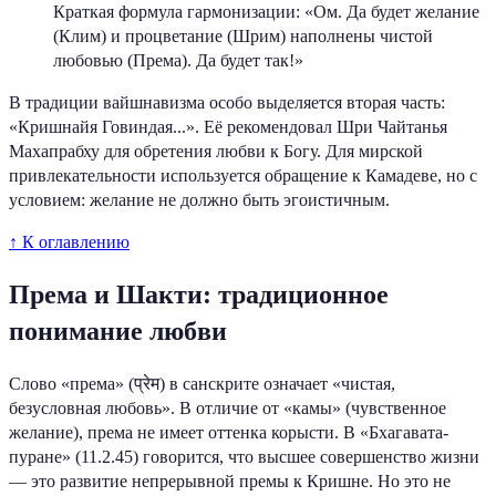
Краткая формула гармонизации: «Ом. Да будет желание
(Клим) и процветание (Шрим) наполнены чистой
любовью (Према). Да будет так!»
В традиции вайшнавизма особо выделяется вторая часть:
«Кришнайя Говиндая...». Её рекомендовал Шри Чайтанья
Махапрабху для обретения любви к Богу. Для мирской
привлекательности используется обращение к Камадеве, но с
условием: желание не должно быть эгоистичным.
↑ К оглавлению
Према и Шакти: традиционное
понимание любви
Слово «према» (प्रेम) в санскрите означает «чистая,
безусловная любовь». В отличие от «камы» (чувственное
желание), према не имеет оттенка корысти. В «Бхагавата-
пуране» (11.2.45) говорится, что высшее совершенство жизни
— это развитие непрерывной премы к Кришне. Но это не