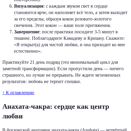
Визуализация
: с каждым звуком свет в сердце
становится ярче, он наполняет всё тело, а затем выходит
за его пределы, образуя кокон розовато-золотого
свечения. Этот кокон — ваше поле притяжения.
Завершение
: после практики посидите 3-5 минут в
тишине. Поблагодарите Камадеву и Кришну. Скажите:
«Я открыт(а) для чистой любви, и она приходит ко мне
естественно».
Практикуйте 21 день подряд (это минимальный цикл для
заметной трансформации). Если пропустили день — ничего
страшного, но лучше не прерывать. Не ждите мгновенных
результатов: любовь не терпит спешки.
↑ К оглавлению
Анахата-чакра: сердце как центр
любви
В йогической анатомии анахата-чакра (Anahata) — четвёртый