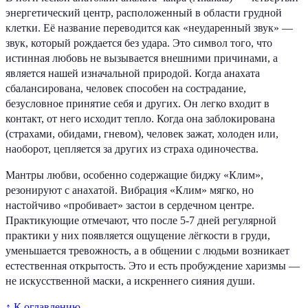
энергетический центр, расположенный в области грудной
клетки. Её название переводится как «неударенный звук» —
звук, который рождается без удара. Это символ того, что
истинная любовь не вызывается внешними причинами, а
является нашей изначальной природой. Когда анахата
сбалансирована, человек способен на сострадание,
безусловное принятие себя и других. Он легко входит в
контакт, от него исходит тепло. Когда она заблокирована
(страхами, обидами, гневом), человек зажат, холоден или,
наоборот, цепляется за других из страха одиночества.
Мантры любви, особенно содержащие биджу «Клим»,
резонируют с анахатой. Вибрация «Клим» мягко, но
настойчиво «пробивает» застои в сердечном центре.
Практикующие отмечают, что после 5-7 дней регулярной
практики у них появляется ощущение лёгкости в груди,
уменьшается тревожность, а в общении с людьми возникает
естественная открытость. Это и есть пробуждение харизмы —
не искусственной маски, а искреннего сияния души.
↑ К оглавлению