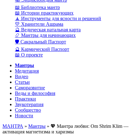
📖 Библиотека мантр
📖 Истории практикующих
🧘 Инструменты для ясности и решений
💛 Хранители Ашрама
🔮 Ведическая натальная карта
📿 Мантры для начинающих
🛡️ Сакральный Паспорт
🔮 Кармический Паспорт
📖 О проекте
Мантры
Медитация
Видео
Статьи
Саморазвитие
Веды и философия
Практики
Звукотерапия
Сообщество
Новости
МАНТРА
»
Мантры
» 💖 Мантра любви: Om Shrim Klim —
активация магнетизма и харизмы