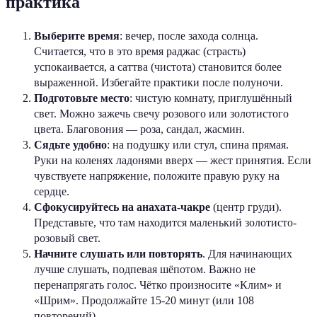
практика
Выберите время
: вечер, после захода солнца.
Считается, что в это время раджас (страсть)
успокаивается, а саттва (чистота) становится более
выраженной. Избегайте практики после полуночи.
Подготовьте место
: чистую комнату, приглушённый
свет. Можно зажечь свечу розового или золотистого
цвета. Благовония — роза, сандал, жасмин.
Сядьте удобно
: на подушку или стул, спина прямая.
Руки на коленях ладонями вверх — жест принятия. Если
чувствуете напряжение, положите правую руку на
сердце.
Сфокусируйтесь на анахата-чакре
(центр груди).
Представьте, что там находится маленький золотисто-
розовый свет.
Начните слушать или повторять
. Для начинающих
лучше слушать, подпевая шёпотом. Важно не
перенапрягать голос. Чётко произносите «Клим» и
«Шрим». Продолжайте 15-20 минут (или 108
повторений).