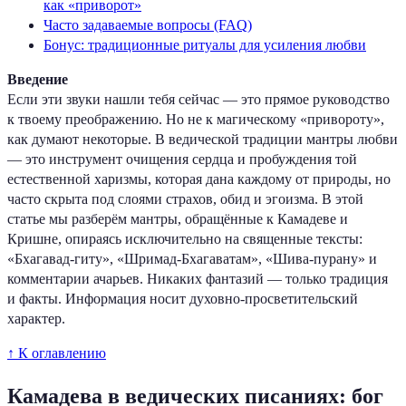
как «приворот»
Часто задаваемые вопросы (FAQ)
Бонус: традиционные ритуалы для усиления любви
Введение
Если эти звуки нашли тебя сейчас — это прямое руководство
к твоему преображению. Но не к магическому «привороту»,
как думают некоторые. В ведической традиции мантры любви
— это инструмент очищения сердца и пробуждения той
естественной харизмы, которая дана каждому от природы, но
часто скрыта под слоями страхов, обид и эгоизма. В этой
статье мы разберём мантры, обращённые к Камадеве и
Кришне, опираясь исключительно на священные тексты:
«Бхагавад-гиту», «Шримад-Бхагаватам», «Шива-пурану» и
комментарии ачарьев. Никаких фантазий — только традиция
и факты. Информация носит духовно-просветительский
характер.
↑ К оглавлению
Камадева в ведических писаниях: бог