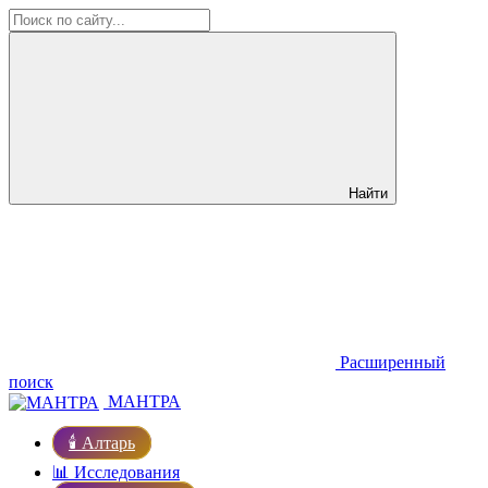
Найти
Расширенный
поиск
МАНТРА
🕯️ Алтарь
📊 Исследования