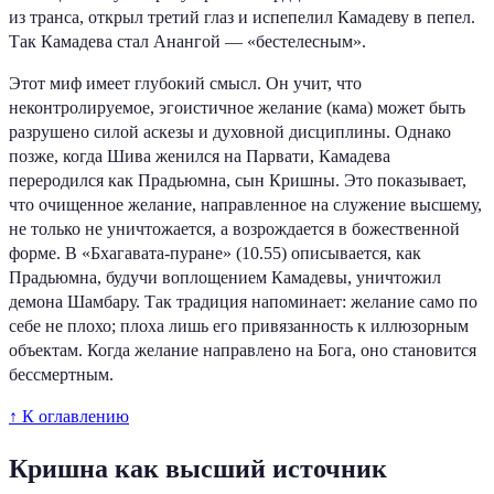
из транса, открыл третий глаз и испепелил Камадеву в пепел.
Так Камадева стал Анангой — «бестелесным».
Этот миф имеет глубокий смысл. Он учит, что
неконтролируемое, эгоистичное желание (кама) может быть
разрушено силой аскезы и духовной дисциплины. Однако
позже, когда Шива женился на Парвати, Камадева
переродился как Прадьюмна, сын Кришны. Это показывает,
что очищенное желание, направленное на служение высшему,
не только не уничтожается, а возрождается в божественной
форме. В «Бхагавата-пуране» (10.55) описывается, как
Прадьюмна, будучи воплощением Камадевы, уничтожил
демона Шамбару. Так традиция напоминает: желание само по
себе не плохо; плоха лишь его привязанность к иллюзорным
объектам. Когда желание направлено на Бога, оно становится
бессмертным.
↑ К оглавлению
Кришна как высший источник