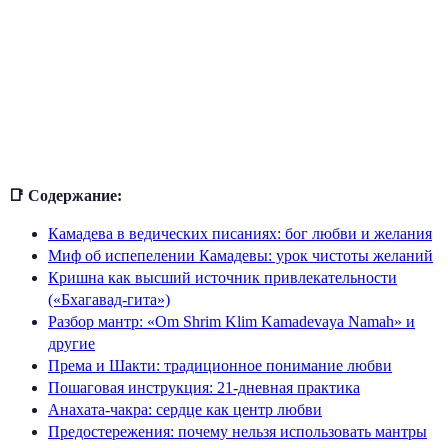
📑 Содержание:
Камадева в ведических писаниях: бог любви и желания
Миф об испепелении Камадевы: урок чистоты желаний
Кришна как высший источник привлекательности
(«Бхагавад-гита»)
Разбор мантр: «Om Shrim Klim Kamadevaya Namah» и
другие
Према и Шакти: традиционное понимание любви
Пошаговая инструкция: 21-дневная практика
Анахата-чакра: сердце как центр любви
Предостережения: почему нельзя использовать мантры