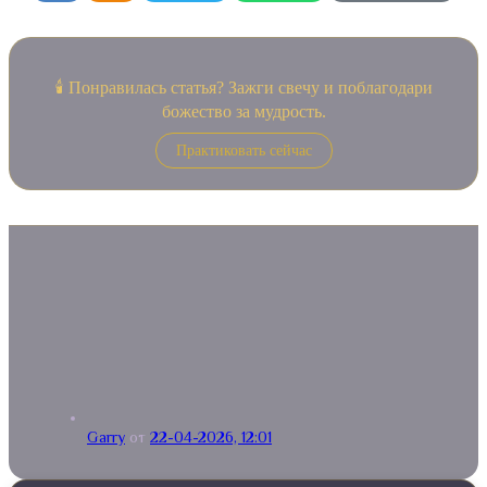
🕯️ Понравилась статья? Зажги свечу и поблагодари
божество за мудрость.
Практиковать сейчас
Garry
от
22-04-2026, 12:01