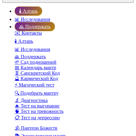
🕯️ Алтарь
📊 Исследования
🙏 Поддержать
✉️ Контакты
🕯️ Алтарь
📊 Исследования
🙏 Поддержать
🌱 Сад подношений
📅 Календарь мантр
🧬 Санскритский Код
🔮 Кармический Код
⚡ Магический тест
🔍 Подобрать мантру
🔬 Диагностика
🔥 Тест на выгорание
🧠 Тест на тревожность
📋 Тест на депрессию
🕉️ Пантеон Божеств
📚 Энциклопедия мантр