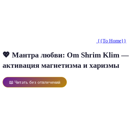
{{To Home}}
💖 Мантра любви: Om Shrim Klim —
активация магнетизма и харизмы
📖 Читать без отвлечений