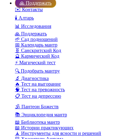
🙏 Поддержать
✉️ Контакты
🕯️ Алтарь
📊 Исследования
🙏 Поддержать
🌱 Сад подношений
📅 Календарь мантр
🧬 Санскритский Код
🔮 Кармический Код
⚡ Магический тест
🔍 Подобрать мантру
🔬 Диагностика
🔥 Тест на выгорание
🧠 Тест на тревожность
📋 Тест на депрессию
🕉️ Пантеон Божеств
📚 Энциклопедия мантр
📖 Библиотека мантр
📖 Истории практикующих
🧘 Инструменты для ясности и решений
💛 Хранители Ашрама