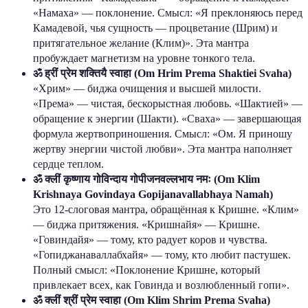
«Намаха» — поклонение. Смысл: «Я преклоняюсь перед
Камадевой, чья сущность — процветание (Шрим) и
притягательное желание (Клим)». Эта мантра
пробуждает магнетизм на уровне тонкого тела.
ॐ ह्रीं प्रेम शक्तियै स्वाहा (Om Hrim Prema Shaktiei Svaha)
«Хрим» — биджа очищения и высшей милости.
«Према» — чистая, бескорыстная любовь. «Шактией» —
обращение к энергии (Шакти). «Сваха» — завершающая
формула жертвоприношения. Смысл: «Ом. Я приношу
жертву энергии чистой любви». Эта мантра наполняет
сердце теплом.
ॐ क्लीं कृष्णाय गोविन्दाय गोपीजनवल्लभाय नमः (Om Klim
Krishnaya Govindaya Gopijanavallabhaya Namah)
Это 12-слоговая мантра, обращённая к Кришне. «Клим»
— биджа притяжения. «Кришнайя» — Кришне.
«Говиндайя» — тому, кто радует коров и чувства.
«Гопиджанаваллабхайя» — тому, кто любит пастушек.
Полный смысл: «Поклонение Кришне, который
привлекает всех, как Говинда и возлюбленный гопи».
ॐ क्लीं श्रीं प्रेम स्वाहा (Om Klim Shrim Prema Svaha)