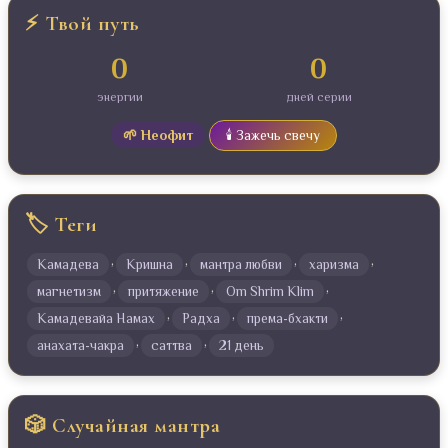
⚡ Твой путь
0
0
энергии
дней серии
🌱 Неофит
🕯️ Зажечь свечу
🏷️ Теги
,
,
,
,
Камадева
Кришна
мантра любви
харизма
,
,
,
магнетизм
притяжение
Om Shrim Klim
,
,
,
Камадевайа Намах
Радха
према-бхакти
,
,
анахата-чакра
саттва
21 день
🎲 Случайная мантра