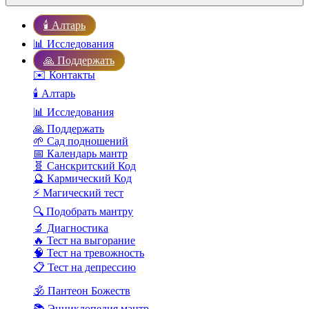
🕯️ Алтарь
📊 Исследования
🙏 Поддержать
✉️ Контакты
🕯️ Алтарь
📊 Исследования
🙏 Поддержать
🌱 Сад подношений
📅 Календарь мантр
🧬 Санскритский Код
🔮 Кармический Код
⚡ Магический тест
🔍 Подобрать мантру
🔬 Диагностика
🔥 Тест на выгорание
🧠 Тест на тревожность
📋 Тест на депрессию
🕉️ Пантеон Божеств
📚 Энциклопедия мантр