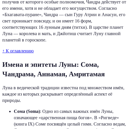
получив от которого особые полномочия, Чандра действует от
его имени, хотя и не обладает его могуществом. Согласно
«Бхагавата-пуране», Чандра — сын Гуру Атрии и Анасуи, его
свет проникает повсюду, и он имеет 16 форм,
соответствующих 16 лунным дням (титхи). В царстве планет
Луна — королева и мать, и Джйотиш считает Луну главной
планетой в гороскопе.
↑ К оглавлению
Имена и эпитеты Луны: Сома,
Чандрама, Аннамая, Амритамая
Луна в ведической традиции известна под множеством имён,
каждое из которых раскрывает определённый аспект её
природы.
Сома (Soma)
: Одно из самых важных имён Луны,
означающее «царственная пища богов». В «Ригведе»
(книга IX) Соме посвящён целый гимн. Согласно ведам,