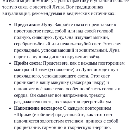
Визуализация помогает углубить практику и установить более
тесную связь с энергией Луны. Вот традиционная
визуализация, рекомендуемая в ведических источниках:
Представьте Луну
: Закройте глаза и представьте в
пространстве перед собой или над своей головой
полную, сияющую Луну. Она излучает мягкий,
серебристо-белый или нежно-голубой свет. Этот свет
прохладный, успокаивающий и живительный. Луна
парит на лунном диске в окружении звёзд.
Приём света
: Представьте, как с каждым повторением
мантры «Шрам» (успокоение) из Луны исходит луч
прохладного, успокаивающего света. Этот свет
проникает в вашу макушку (сахасрара-чакру) и
наполняет всё ваше тело, особенно область головы и
сердца. Он смывает всё напряжение, тревогу,
раздражительность, охлаждает «перегретый» ум.
Наполнение нектаром
: С каждым повторением
«Шрим» (изобилие) представляйте, как этот свет
наполняется золотистым оттенком, принося с собой
процветание, гармонию и творческую энергию.