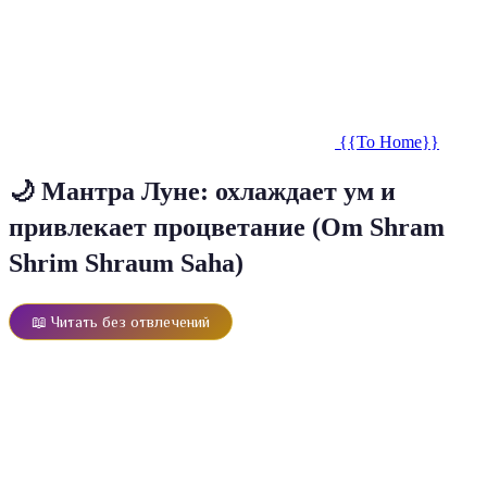
{{To Home}}
🌙 Мантра Луне: охлаждает ум и
привлекает процветание (Om Shram
Shrim Shraum Saha)
📖 Читать без отвлечений