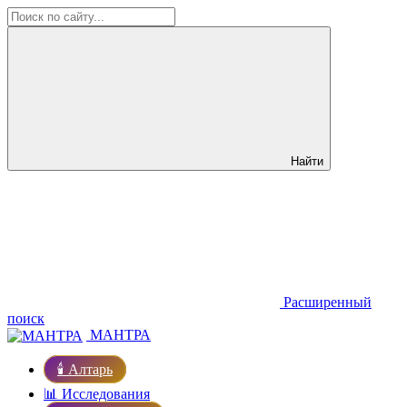
Найти
Расширенный
поиск
МАНТРА
🕯️ Алтарь
📊 Исследования