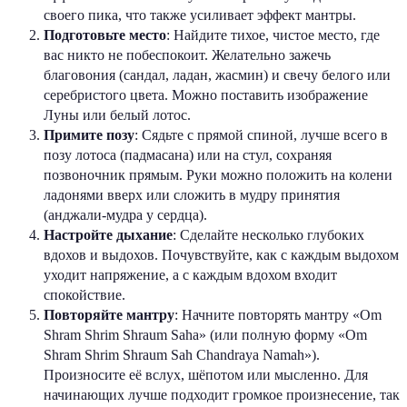
своего пика, что также усиливает эффект мантры.
Подготовьте место
: Найдите тихое, чистое место, где
вас никто не побеспокоит. Желательно зажечь
благовония (сандал, ладан, жасмин) и свечу белого или
серебристого цвета. Можно поставить изображение
Луны или белый лотос.
Примите позу
: Сядьте с прямой спиной, лучше всего в
позу лотоса (падмасана) или на стул, сохраняя
позвоночник прямым. Руки можно положить на колени
ладонями вверх или сложить в мудру принятия
(анджали-мудра у сердца).
Настройте дыхание
: Сделайте несколько глубоких
вдохов и выдохов. Почувствуйте, как с каждым выдохом
уходит напряжение, а с каждым вдохом входит
спокойствие.
Повторяйте мантру
: Начните повторять мантру «Om
Shram Shrim Shraum Saha» (или полную форму «Om
Shram Shrim Shraum Sah Chandraya Namah»).
Произносите её вслух, шёпотом или мысленно. Для
начинающих лучше подходит громкое произнесение, так