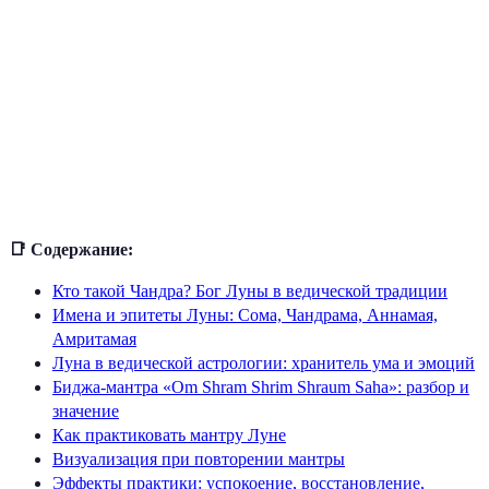
📑 Содержание:
Кто такой Чандра? Бог Луны в ведической традиции
Имена и эпитеты Луны: Сома, Чандрама, Аннамая,
Амритамая
Луна в ведической астрологии: хранитель ума и эмоций
Биджа-мантра «Om Shram Shrim Shraum Saha»: разбор и
значение
Как практиковать мантру Луне
Визуализация при повторении мантры
Эффекты практики: успокоение, восстановление,