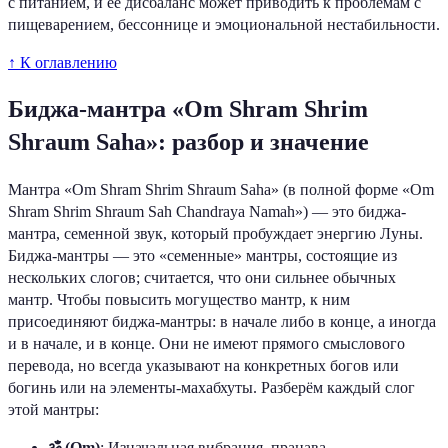
с питанием, и её дисбаланс может приводить к проблемам с
пищеварением, бессоннице и эмоциональной нестабильности.
↑ К оглавлению
Биджа-мантра «Om Shram Shrim
Shraum Saha»: разбор и значение
Мантра «Om Shram Shrim Shraum Saha» (в полной форме «Om
Shram Shrim Shraum Sah Chandraya Namah») — это биджа-
мантра, семенной звук, который пробуждает энергию Луны.
Биджа-мантры — это «семенные» мантры, состоящие из
нескольких слогов; считается, что они сильнее обычных
мантр. Чтобы повысить могущество мантр, к ним
присоединяют биджа-мантры: в начале либо в конце, а иногда
и в начале, и в конце. Они не имеют прямого смыслового
перевода, но всегда указывают на конкретных богов или
богинь или на элементы-махабхуты. Разберём каждый слог
этой мантры:
ॐ (Om)
: Изначальная вибрация, пранава,