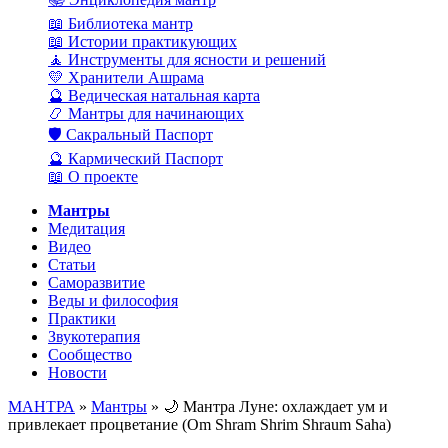
📖 Библиотека мантр
📖 Истории практикующих
🧘 Инструменты для ясности и решений
💛 Хранители Ашрама
🔮 Ведическая натальная карта
📿 Мантры для начинающих
🛡️ Сакральный Паспорт
🔮 Кармический Паспорт
📖 О проекте
Мантры
Медитация
Видео
Статьи
Саморазвитие
Веды и философия
Практики
Звукотерапия
Сообщество
Новости
МАНТРА
»
Мантры
» 🌙 Мантра Луне: охлаждает ум и
привлекает процветание (Om Shram Shrim Shraum Saha)