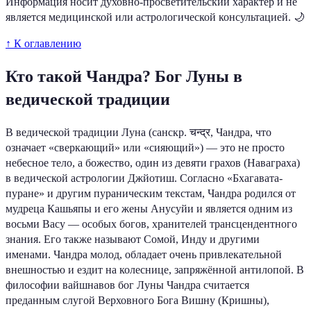
Информация носит духовно-просветительский характер и не
является медицинской или астрологической консультацией. 🌙
↑ К оглавлению
Кто такой Чандра? Бог Луны в
ведической традиции
В ведической традиции Луна (санскр. चन्द्र, Чандра, что
означает «сверкающий» или «сияющий») — это не просто
небесное тело, а божество, один из девяти грахов (Наваграха)
в ведической астрологии Джйотиш. Согласно «Бхагавата-
пуране» и другим пураническим текстам, Чандра родился от
мудреца Кашьяпы и его жены Анусуйи и является одним из
восьми Васу — особых богов, хранителей трансцендентного
знания. Его также называют Сомой, Инду и другими
именами. Чандра молод, обладает очень привлекательной
внешностью и ездит на колеснице, запряжённой антилопой. В
философии вайшнавов бог Луны Чандра считается
преданным слугой Верховного Бога Вишну (Кришны),