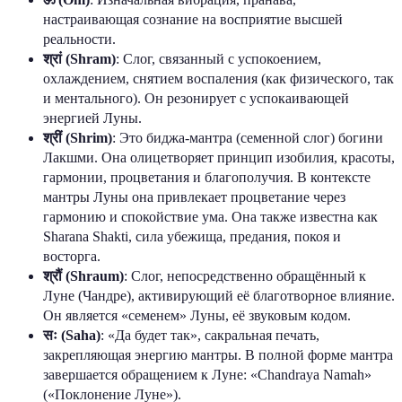
настраивающая сознание на восприятие высшей
реальности.
श्रां (Shram)
: Слог, связанный с успокоением,
охлаждением, снятием воспаления (как физического, так
и ментального). Он резонирует с успокаивающей
энергией Луны.
श्रीं (Shrim)
: Это биджа-мантра (семенной слог) богини
Лакшми. Она олицетворяет принцип изобилия, красоты,
гармонии, процветания и благополучия. В контексте
мантры Луны она привлекает процветание через
гармонию и спокойствие ума. Она также известна как
Sharana Shakti, сила убежища, предания, покоя и
восторга.
श्रौं (Shraum)
: Слог, непосредственно обращённый к
Луне (Чандре), активирующий её благотворное влияние.
Он является «семенем» Луны, её звуковым кодом.
सः (Saha)
: «Да будет так», сакральная печать,
закрепляющая энергию мантры. В полной форме мантра
завершается обращением к Луне: «Chandraya Namah»
(«Поклонение Луне»).