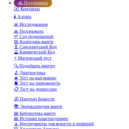
🙏 Поддержать
✉️ Контакты
🕯️ Алтарь
📊 Исследования
🙏 Поддержать
🌱 Сад подношений
📅 Календарь мантр
🧬 Санскритский Код
🔮 Кармический Код
⚡ Магический тест
🔍 Подобрать мантру
🔬 Диагностика
🔥 Тест на выгорание
🧠 Тест на тревожность
📋 Тест на депрессию
🕉️ Пантеон Божеств
📚 Энциклопедия мантр
📖 Библиотека мантр
📖 Истории практикующих
🧘 Инструменты для ясности и решений
💛 Хранители Ашрама