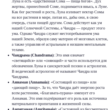
Луна и есть «царственная Сома — пища богов». Дух
жертвы, принесённой Соме, поднимается ввысь, к Луне.
Как бог растений и роста, Луна изливает нектар Сомы
на все растения в мире, питая их, дабы они, в свою
очередь, стали пищей другим. Сома действует как ум
нашей Солнечной Системы, а Чандра — продукт этого
ума. Однако Чандра служит местопребыванием ума
нашей Земли, образуя саму материю её мозговых клеток,
а также управляя её астральным и низшим ментальным
телами.
Чандрама (Chandrama)
: Это имя означает
«светящийся» или «сияющий» и часто используется для
обозначения Луны в санскритской поэзии и астрологии.
В ведической астрологии её называют Чандра или
Чандрама.
Аннамая (Annamaia)
: «Состоящий из пищи» или
«дающий пищу». За то, что Чандра даёт энергию роста
всем растениям, «Бхагавата-пурана» именует его
Аннамая. Это имя подчёркивает его роль как источника
материального пропитания и жизненной силы.
Амритамая (Amritamaia)
: «Состоящий из бессмертного