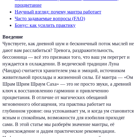
процветание
Научный взгляд: почему мантра работает
Часто задаваемые вопросы (FAQ)
Бонус: как усилить практику
Введение
Чувствуете, как дневной шум и бесконечный поток мыслей не
дают вам расслабиться? Тревога, раздражительность,
бессонница — всё это признаки того, что ваш ум перегрет и
нуждается в охлаждении. В ведической традиции Луна
(Чандра) считается хранителем ума и эмоций, источником
живительной прохлады и жизненной силы. Её мантра — «Ом
Шрам Шрим Шраум Саха» — это не просто звуки, а древний
ключ к восстановлению гармонии и привлечению
процветания. В отличие от магических обещаний
мгновенного обогащения, эта практика работает на
глубинном уровне: она успокаивает ум, и когда ум становится
ясным и спокойным, возможности для изобилия приходят
сами. В этой статье мы разберём значение мантры, её
происхождение и дадим практические рекомендации.