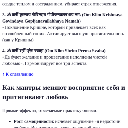
сердце теплом и состраданием, убирает страх отвержения.
3. ॐ क्लीं कृष्णाय गोविन्दाय गोपीजनवल्लभाय नमः (Om Klim Krishnaya
Govindaya Gopijanavallabhaya Namah)
«Поклонение Кришне, который привлекает всех как
возлюбленный гопи». Активирует высшую притягательность
(как у Кришны).
4. ॐ क्लीं श्रीं प्रेम स्वाहा (Om Klim Shrim Prema Svaha)
«Да будет желание и процветание наполнены чистой
любовью». Гармонизирует все три аспекта.
↑ К оглавлению
Как мантры меняют восприятие себя и
притягивают любовь
Прямые эффекты, отмечаемые практикующими:
Рост самоценности
: исчезает ощущение «я недостоин
любви». Вы начинаете излучать спокойную