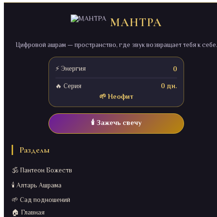
МАНТРА
Цифровой ашрам — пространство, где звук возвращает тебя к себе
⚡ Энергия
0
🔥 Серия
0 дн.
🌱 Неофит
🕯️ Зажечь свечу
Разделы
🕉️ Пантеон Божеств
🕯️ Алтарь Ашрама
🌱 Сад подношений
🏠 Главная