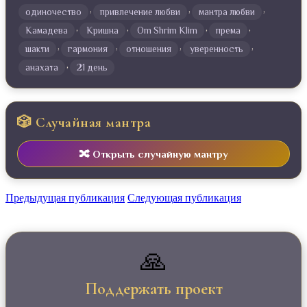
,
,
,
одиночество
привлечение любви
мантра любви
,
,
,
,
Камадева
Кришна
Om Shrim Klim
према
,
,
,
,
шакти
гармония
отношения
уверенность
,
анахата
21 день
🎲 Случайная мантра
🔀 Открыть случайную мантру
Предыдущая публикация
Следующая публикация
🙏
Поддержать проект