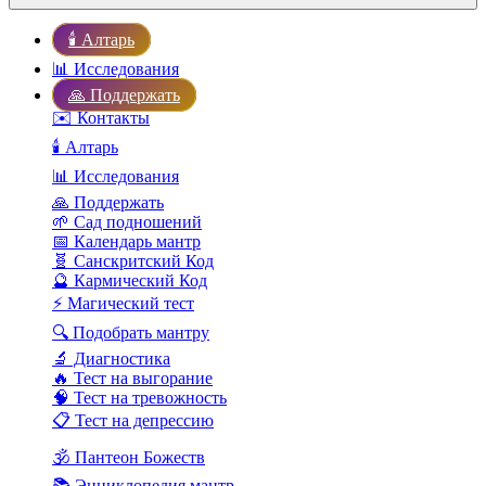
🕯️ Алтарь
📊 Исследования
🙏 Поддержать
✉️ Контакты
🕯️ Алтарь
📊 Исследования
🙏 Поддержать
🌱 Сад подношений
📅 Календарь мантр
🧬 Санскритский Код
🔮 Кармический Код
⚡ Магический тест
🔍 Подобрать мантру
🔬 Диагностика
🔥 Тест на выгорание
🧠 Тест на тревожность
📋 Тест на депрессию
🕉️ Пантеон Божеств
📚 Энциклопедия мантр