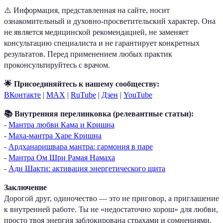
⚠️ Информация, представленная на сайте, носит
ознакомительный и духовно-просветительский характер. Она
не является медицинской рекомендацией, не заменяет
консультацию специалиста и не гарантирует конкретных
результатов. Перед применением любых практик
проконсультируйтесь с врачом.
🌟 Присоединяйтесь к нашему сообществу:
ВКонтакте
|
MAX
|
RuTube
|
Дзен
|
YouTube
📚 Внутренняя перелинковка (релевантные статьи):
-
Мантра любви Кама и Кришна
-
Маха-мантра Харе Кришна
-
Ардханаришвара мантра: гармония в паре
-
Мантра Ом Шри Рамая Намаха
-
Ади Шакти: активация энергетического щита
Заключение
Дорогой друг, одиночество — это не приговор, а приглашение
к внутренней работе. Ты не «недостаточно хорош» для любви,
просто твоя энергия заблокирована страхами и сомнениями.