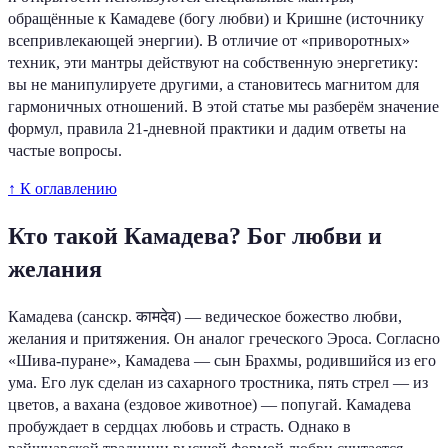
обращённые к Камадеве (богу любви) и Кришне (источнику
всепривлекающей энергии). В отличие от «приворотных»
техник, эти мантры действуют на собственную энергетику:
вы не манипулируете другими, а становитесь магнитом для
гармоничных отношений. В этой статье мы разберём значение
формул, правила 21-дневной практики и дадим ответы на
частые вопросы.
↑ К оглавлению
Кто такой Камадева? Бог любви и
желания
Камадева (санскр. कामदेव) — ведическое божество любви,
желания и притяжения. Он аналог греческого Эроса. Согласно
«Шива-пуране», Камадева — сын Брахмы, родившийся из его
ума. Его лук сделан из сахарного тростника, пять стрел — из
цветов, а вахана (ездовое животное) — попугай. Камадева
пробуждает в сердцах любовь и страсть. Однако в