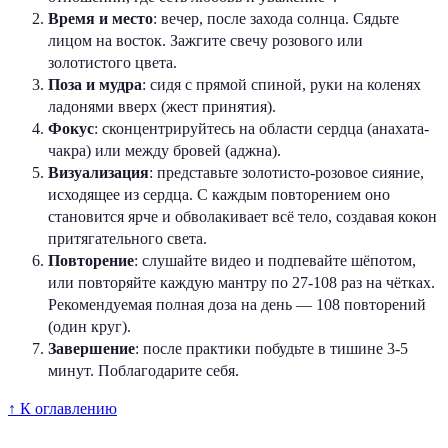
Время и место
: вечер, после захода солнца. Сядьте
лицом на восток. Зажгите свечу розового или
золотистого цвета.
Поза и мудра
: сидя с прямой спиной, руки на коленях
ладонями вверх (жест принятия).
Фокус
: сконцентрируйтесь на области сердца (анахата-
чакра) или между бровей (аджна).
Визуализация
: представьте золотисто-розовое сияние,
исходящее из сердца. С каждым повторением оно
становится ярче и обволакивает всё тело, создавая кокон
притягательного света.
Повторение
: слушайте видео и подпевайте шёпотом,
или повторяйте каждую мантру по 27-108 раз на чётках.
Рекомендуемая полная доза на день — 108 повторений
(один круг).
Завершение
: после практики побудьте в тишине 3-5
минут. Поблагодарите себя.
↑ К оглавлению