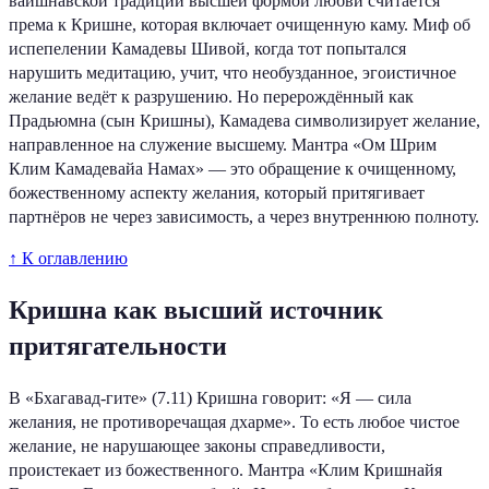
вайшнавской традиции высшей формой любви считается
према к Кришне, которая включает очищенную каму. Миф об
испепелении Камадевы Шивой, когда тот попытался
нарушить медитацию, учит, что необузданное, эгоистичное
желание ведёт к разрушению. Но перерождённый как
Прадьюмна (сын Кришны), Камадева символизирует желание,
направленное на служение высшему. Мантра «Ом Шрим
Клим Камадевайа Намах» — это обращение к очищенному,
божественному аспекту желания, который притягивает
партнёров не через зависимость, а через внутреннюю полноту.
↑ К оглавлению
Кришна как высший источник
притягательности
В «Бхагавад-гите» (7.11) Кришна говорит: «Я — сила
желания, не противоречащая дхарме». То есть любое чистое
желание, не нарушающее законы справедливости,
проистекает из божественного. Мантра «Клим Кришнайя