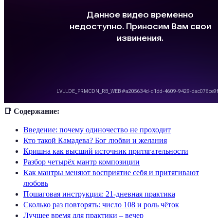
📑 Содержание:
Введение: почему одиночество не проходит
Кто такой Камадева? Бог любви и желания
Кришна как высший источник притягательности
Разбор четырёх мантр композиции
Как мантры меняют восприятие себя и притягивают
любовь
Пошаговая инструкция: 21-дневная практика
Сколько раз повторять: число 108 и роль чёток
Лучшее время для практики – вечер