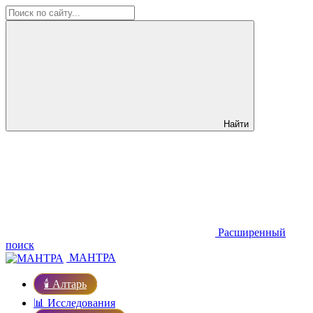
Найти
Расширенный
поиск
МАНТРА
🕯️ Алтарь
📊 Исследования