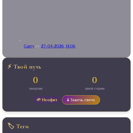
Garry
от
27-04-2026, 14:06
⚡ Твой путь
0
0
энергии
дней серии
🌱 Неофит
🕯️ Зажечь свечу
🏷️ Теги