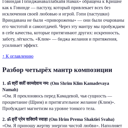
Говиндая Гопиджанаваллабхайя Намах» обращена к Кришне
как к Говинде — пастуху, который привлекает всех без
исключения своей любовью и игрой. Гопи (пастушки)
Вриндавана не были «приворожены» — они были очарованы
его чистотой и самоотдачей. Через эту мантру мы пробуждаем
в себе качества, которые притягивают других: искренность,
заботу, лёгкость. «Клим» — биджа желания и притяжения,
усиливает эффект.
↑ К оглавлению
Разбор четырёх мантр композиции
1. ॐ श्रीं क्लीं कामदेवाय नमः (Om Shrim Klim Kamadevaya
Namah)
«Ом. Я преклоняюсь перед Камадевой, чья сущность —
процветание (Шрим) и притягательное желание (Клим)».
Пробуждает магнетизм на уровне тонкого тела.
2. ॐ ह्रीं प्रेम शक्तियै स्वाहा (Om Hrim Prema Shaktiei Svaha)
«Ом. Я приношу жертву энергии чистой любви». Наполняет