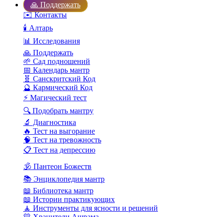
🙏 Поддержать
✉️ Контакты
🕯️ Алтарь
📊 Исследования
🙏 Поддержать
🌱 Сад подношений
📅 Календарь мантр
🧬 Санскритский Код
🔮 Кармический Код
⚡ Магический тест
🔍 Подобрать мантру
🔬 Диагностика
🔥 Тест на выгорание
🧠 Тест на тревожность
📋 Тест на депрессию
🕉️ Пантеон Божеств
📚 Энциклопедия мантр
📖 Библиотека мантр
📖 Истории практикующих
🧘 Инструменты для ясности и решений
💛 Хранители Ашрама