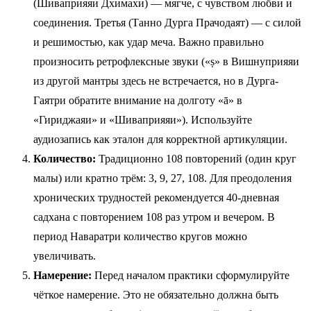
(Шиваприяяи Дхимахи) — мягче, с чувством любви и
соединения. Третья (Танно Дурга Прачодаят) — с силой
и решимостью, как удар меча. Важно правильно
произносить ретрофлексные звуки («ṣ» в Вишнуприяяи
из другой мантры здесь не встречается, но в Дурга-
Гаятри обратите внимание на долготу «ā» в
«Гириджаяи» и «Шиваприяяи»). Используйте
аудиозапись как эталон для корректной артикуляции.
Количество:
Традиционно 108 повторений (один круг
малы) или кратно трём: 3, 9, 27, 108. Для преодоления
хронических трудностей рекомендуется 40-дневная
садхана с повторением 108 раз утром и вечером. В
период Наваратри количество кругов можно
увеличивать.
Намерение:
Перед началом практики сформулируйте
чёткое намерение. Это не обязательно должна быть