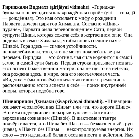
Гириджаяи Видмахэ (girijāyai vidmahe).
«Гириджа»
буквально переводится как «рождённая горой» (giri — гора, jā
— рождённая). Это имя отсылает к мифу о рождении
Парвати, дочери царя гор Химавата. Согласно «Шива-
пуране», Парвати была перевоплощением Сати, первой
супруги Шивы, которая сожгла себя в жертвенном огне. Она
родилась в семье Химавата, чтобы вновь соединиться с
Шивой. Гора здесь — символ устойчивости,
непоколебимости, того, что не могут поколебать ветры
перемен. Гириджа — это богиня, чья сила коренится в самой
земле, в самой сути бытия. Первая строка призывает познать
этот аспект божественной матери: она не где-то на небесах,
она рождена здесь, в мире, она его неотъемлемая часть.
«Видмахэ» (мы познаём) означает активное стремление к
распознаванию этого аспекта в себе — поиск внутренней
опоры, которая подобна горе.
Шиваприяяи Дхимахи (śivapriyāyai dhīmahi).
«Шиваприя»
означает «возлюбленная Шивы» или «та, что дорога Шиве».
Это имя подчёркивает неразрывную связь богини с
верховным сознанием (Шивой). В шактизме и тантре
подчёркивается, что Шива без Шакти — безжизненный труп
(шава), а Шакти без Шивы — неконтролируемая энергия. Их
союз — это идеальный баланс осознанности и действия. Имя