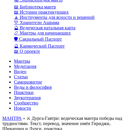
📖 Библиотека мантр
📖 Истории практикующих
🧘 Инструменты для ясности и решений
💛 Хранители Ашрама
🔮 Ведическая натальная карта
📿 Мантры для начинающих
🛡️ Сакральный Паспорт
🔮 Кармический Паспорт
📖 О проекте
Мантры
Медитация
Видео
Статьи
Саморазвитие
Веды и философия
Практики
Звукотерапия
Сообщество
Новости
МАНТРА
» ⚔️ Дурга-Гаятри: ведическая мантра победы над
трудностями. Текст, перевод, значение имён Гириджи,
Шиваприи и Дурги, практика.