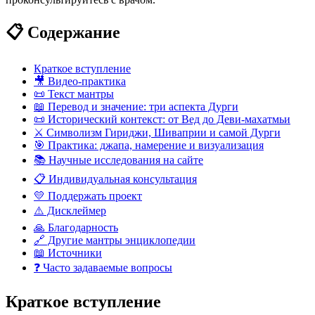
📋 Содержание
Краткое вступление
🎥 Видео-практика
📜 Текст мантры
📖 Перевод и значение: три аспекта Дурги
📜 Исторический контекст: от Вед до Деви-махатмьи
⚔️ Символизм Гириджи, Шиваприи и самой Дурги
🎯 Практика: джапа, намерение и визуализация
📚 Научные исследования на сайте
📋 Индивидуальная консультация
💛 Поддержать проект
⚠️ Дисклеймер
🙏 Благодарность
🔗 Другие мантры энциклопедии
📖 Источники
❓ Часто задаваемые вопросы
Краткое вступление