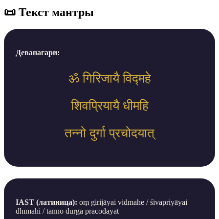
📜 Текст мантры
Деванагари:
ॐ गिरिजायै विद्महे
शिवप्रियायै धीमहि
तन्नो दुर्गा प्रचोदयात्
IAST (латиница):
oṃ girijāyai vidmahe / śivapriyāyai
dhīmahi / tanno durgā pracodayāt