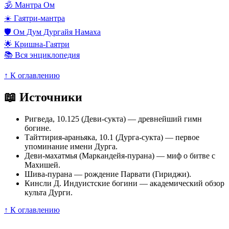
🕉️ Мантра Ом
☀️ Гаятри-мантра
🛡️ Ом Дум Дургайя Намаха
🌟 Кришна-Гаятри
📚 Вся энциклопедия
↑ К оглавлению
📖 Источники
Ригведа, 10.125 (Деви-сукта) — древнейший гимн
богине.
Тайттирия-араньяка, 10.1 (Дурга-сукта) — первое
упоминание имени Дурга.
Деви-махатмья (Маркандейя-пурана) — миф о битве с
Махишей.
Шива-пурана — рождение Парвати (Гириджи).
Кинсли Д. Индуистские богини — академический обзор
культа Дурги.
↑ К оглавлению