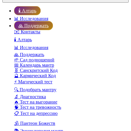
🕯️ Алтарь
📊 Исследования
🙏 Поддержать
✉️ Контакты
🕯️ Алтарь
📊 Исследования
🙏 Поддержать
🌱 Сад подношений
📅 Календарь мантр
🧬 Санскритский Код
🔮 Кармический Код
⚡ Магический тест
🔍 Подобрать мантру
🔬 Диагностика
🔥 Тест на выгорание
🧠 Тест на тревожность
📋 Тест на депрессию
🕉️ Пантеон Божеств
📚 Энциклопедия мантр