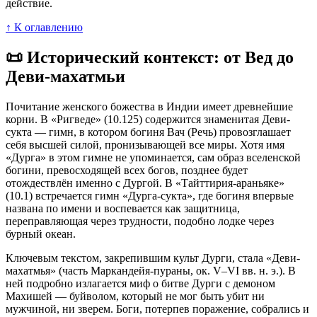
действие.
↑ К оглавлению
📜 Исторический контекст: от Вед до
Деви-махатмьи
Почитание женского божества в Индии имеет древнейшие
корни. В «Ригведе» (10.125) содержится знаменитая Деви-
сукта — гимн, в котором богиня Вач (Речь) провозглашает
себя высшей силой, пронизывающей все миры. Хотя имя
«Дурга» в этом гимне не упоминается, сам образ вселенской
богини, превосходящей всех богов, позднее будет
отождествлён именно с Дургой. В «Тайттирия-араньяке»
(10.1) встречается гимн «Дурга-сукта», где богиня впервые
названа по имени и воспевается как защитница,
переправляющая через трудности, подобно лодке через
бурный океан.
Ключевым текстом, закрепившим культ Дурги, стала «Деви-
махатмья» (часть Маркандейя-пураны, ок. V–VI вв. н. э.). В
ней подробно излагается миф о битве Дурги с демоном
Махишей — буйволом, который не мог быть убит ни
мужчиной, ни зверем. Боги, потерпев поражение, собрались и