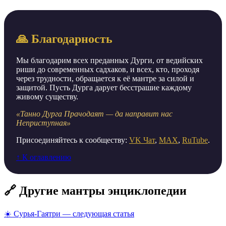
🙏 Благодарность
Мы благодарим всех преданных Дурги, от ведийских
риши до современных садхаков, и всех, кто, проходя
через трудности, обращается к её мантре за силой и
защитой. Пусть Дурга дарует бесстрашие каждому
живому существу.
«Танно Дурга Прачодаят — да направит нас
Неприступная»
Присоединяйтесь к сообществу:
VK Чат
,
MAX
,
RuTube
.
↑ К оглавлению
🔗 Другие мантры энциклопедии
☀️ Сурья-Гаятри — следующая статья