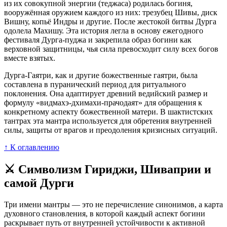
из их совокупной энергии (теджаса) родилась богиня,
вооружённая оружием каждого из них: трезубец Шивы, диск
Вишну, копьё Индры и другие. После жестокой битвы Дурга
одолела Махишу. Эта история легла в основу ежегодного
фестиваля Дурга-пуджа и закрепила образ богини как
верховной защитницы, чья сила превосходит силу всех богов
вместе взятых.
Дурга-Гаятри, как и другие божественные гаятри, была
составлена в пуранический период для ритуального
поклонения. Она адаптирует древний ведийский размер и
формулу «видмахэ-дхимахи-прачодаят» для обращения к
конкретному аспекту божественной матери. В шактистских
тантрах эта мантра используется для обретения внутренней
силы, защиты от врагов и преодоления кризисных ситуаций.
↑ К оглавлению
⚔️ Символизм Гириджи, Шиваприи и
самой Дурги
Три имени мантры — это не перечисление синонимов, а карта
духовного становления, в которой каждый аспект богини
раскрывает путь от внутренней устойчивости к активной