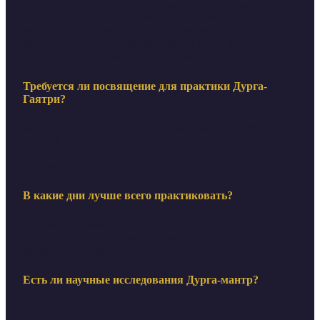
защиты и ясности, которое помогает принимать
правильные решения и избегать конфликтов. Если под
«врагами» понимаются обстоятельства или люди,
мешающие вашему дхармическому пути, мантра даёт
силу и мудрость для их преодоления.
Требуется ли посвящение для практики Дурга-
Гаятри?
Мантра открыта для личной практики. В шактистских
тантрах её рекомендуют получать от гуру, но
искренность и регулярность важнее формального
посвящения.
В какие дни лучше всего практиковать?
Вторник — священный день Дурги, Наваратри —
лучшее время года. Ежедневная практика в любое
время также эффективна.
Есть ли научные исследования Дурга-мантр?
На сайте опубликованы данные о снижении