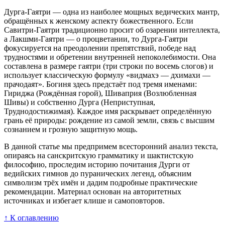
Дурга-Гаятри — одна из наиболее мощных ведических мантр,
обращённых к женскому аспекту божественного. Если
Савитри-Гаятри традиционно просит об озарении интеллекта,
а Лакшми-Гаятри — о процветании, то Дурга-Гаятри
фокусируется на преодолении препятствий, победе над
трудностями и обретении внутренней непоколебимости. Она
составлена в размере гаятри (три строки по восемь слогов) и
использует классическую формулу «видмахэ — дхимахи —
прачодаят». Богиня здесь предстаёт под тремя именами:
Гириджа (Рождённая горой), Шиваприя (Возлюбленная
Шивы) и собственно Дурга (Неприступная,
Труднодостижимая). Каждое имя раскрывает определённую
грань её природы: рождение из самой земли, связь с высшим
сознанием и грозную защитную мощь.
В данной статье мы предпримем всесторонний анализ текста,
опираясь на санскритскую грамматику и шактистскую
философию, проследим историю почитания Дурги от
ведийских гимнов до пуранических легенд, объясним
символизм трёх имён и дадим подробные практические
рекомендации. Материал основан на авторитетных
источниках и избегает клише и самоповторов.
↑ К оглавлению