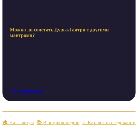
тревожности на 45% и немедленном ощущении
защиты у 97% практикующих для мантры «Ом Дум
Дургайя Намаха». Ссылки в разделе «Научные
исследования».
Можно ли сочетать Дурга-Гаятри с другими
мантрами?
Да, она хорошо сочетается с мантрами Шивы (для
баланса), с мантрами Ганеши (перед ней, для
устранения препятствий) и с завершающей «Ом
Шанти». Не рекомендуется сочетать с мантрами,
направленными исключительно на материальное
процветание (Лакшми), так как энергии Дурги и
Лакшми имеют разные акценты.
↑ К оглавлению
🏠 На главную
📚 В энциклопедию
📊 Каталог исследований