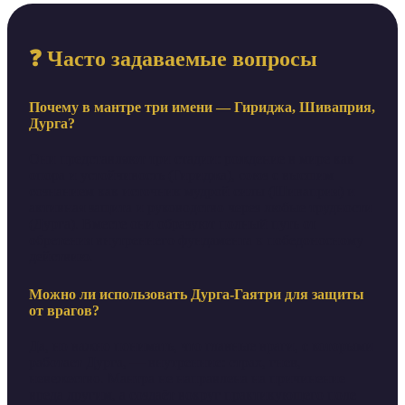
❓ Часто задаваемые вопросы
Почему в мантре три имени — Гириджа, Шиваприя,
Дурга?
Они представляют три стадии: рождение в мире как
опора и устойчивость (Гириджа), союз с высшим
сознанием как источник мудрой силы (Шиваприя) и
активная защита и руководство через любые трудности
(Дурга). Вместе они образуют полный путь от
обретения внутреннего фундамента к победоносному
действию.
Можно ли использовать Дурга-Гаятри для защиты
от врагов?
Да, но важно понимать, что главные враги, с которыми
работает Дурга, — внутренние: страх, гнев,
невежество. Мантра не направлена на причинение
вреда другим, а создаёт вокруг практикующего поле