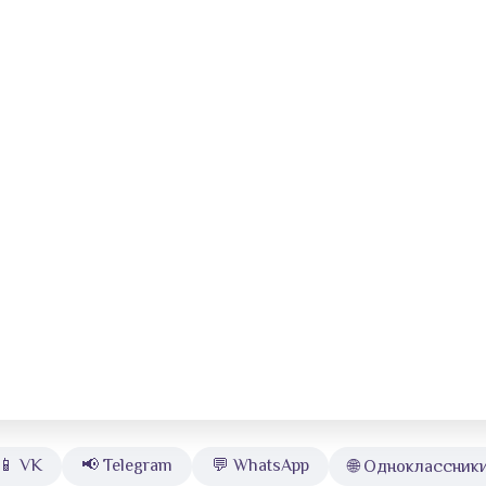
📱 VK
📢 Telegram
💬 WhatsApp
🌐 Одноклассник