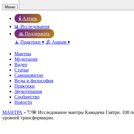
Меню
🕯️ Алтарь
📊 Исследования
🙏 Поддержать
🧘 Практики ▾
🕉️ Ашрам ▾
Мантры
Медитация
Видео
Статьи
Саморазвитие
Веды и философия
Практики
Звукотерапия
Сообщество
Новости
МАНТРА
» 💘🌺 Исследование мантры Камадева Гаятри. 108 п
уровней трансформации.