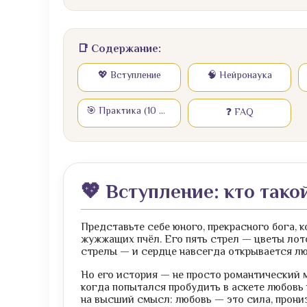
📑 Содержание:
💖 Вступление
🧠 Нейронаука
🎯 Практика (10 шагов)
❓ FAQ
💖 Вступление: кто так
Представьте себе юного, прекрасного бога, к
жужжащих пчёл. Его пять стрел — цветы лот
стрелы — и сердце навсегда открывается л
Но его история — не просто романтический м
когда попытался пробудить в аскете любовь 
на высший смысл: любовь — это сила, прониз