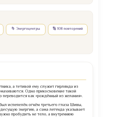
🌀 Энергоцентры
🔢 108 повторений
стника, а тетивой ему служит гирлянда из
ромахиваются. Одно прикосновение такой
но переводится как «рождённый из желания».
был испепелён огнём третьего глаза Шивы,
здесущую энергию, а сама легенда указывает
нужно пробудить не тело, а внутреннюю