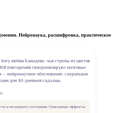
армонии. Нейронаука, расшифровка, практическое
богу любви Камадеве, чьи стрелы из цветов
 108 повторений синхронизируют мозговые
и — нейронаучное обоснование, сакральная
кция для 40-дневной садханы.
26
сти и исходного состояния. Описанные эффекты