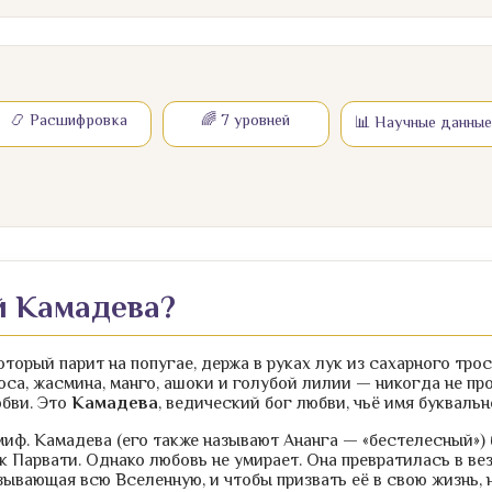
📿 Расшифровка
🌈 7 уровней
📊 Научные данные
ой Камадева?
оторый парит на попугае, держа в руках лук из сахарного тро
оса, жасмина, манго, ашоки и голубой лилии — никогда не п
юбви. Это
Камадева
, ведический бог любви, чьё имя букваль
иф. Камадева (его также называют Ананга — «бестелесный») 
к Парвати. Однако любовь не умирает. Она превратилась в ве
ывающая всю Вселенную, и чтобы призвать её в свою жизнь, 