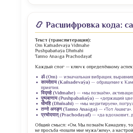
📿 Расшифровка кода: с
Текст (транслитерация):
Om Kāmadevāya Vidmahe
Pushpabānāya Dhīmahi
Tanno Anaṅga Prachodayāt
Каждый слог — ключ к определённому аспек
ॐ (Om)
— изначальная вибрация, выравни
कामदेवाय (Kāmadevāya)
— обращение к Кама
приятия.
विद्महे (Vidmahe)
— «мы познаём», активация
पुष्पबाणाय (Pushpabānāya)
— «держащий цвето
धीमहि (Dhīmahi)
— «мы медитируем», погруж
तन्नो अनङ्ग (Tanno Anaṅga)
— «Тот Ананга».
प्रचोदयात् (Prachodayāt)
— «да вдохновит, д
Общий смысл: «Ом. Мы познаём Камадеву, тог
не просьба «пошли мне мужа/жену», а настрой