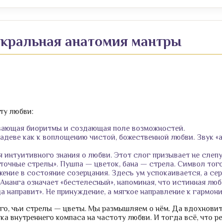
акральная анатомия мантры
ту любви:
вающая биоритмы и создающая поле возможностей.
деве как к воплощению чистой, божественной любви. Звук «а
 интуитивного знания о любви. Этот слог призывает не слепу
чные стрелы». Пушпа — цветок, бана — стрела. Символ того,
ение в состояние созерцания. Здесь ум успокаивается, а се
 Ананга означает «бестелесный», напоминая, что истинная л
а направит». Не принуждение, а мягкое направление к гармон
о, чьи стрелы — цветы. Мы размышляем о нём. Да вдохновит 
ка внутреннего компаса на частоту любви. И тогда всё, что р