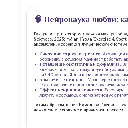
🧠 Нейронаука любви: к
Гаятри-метр, в котором сложена мантра, обл
Sciences, 2025; Indian J Yoga Exercise & Sp
ансамблей, особенно в лимбической системе
Снижение страха и тревоги.
Активация м
осознанные решения, начинает работать а
Повышение окситоцина и дофамина.
Виб
клетке, что мягко стимулирует блуждающий
на 64% после 21 дня пения ведических гим
Альфа- и тета-волны.
Мозг переходит из 
этом диапазоне происходит «перезапись» 
Эффект нейропластичности.
Регулярные
любить осознанно, а не из зависимости и
Таким образом, пение Камадева Гаятри — это
нежности и готовности принимать другого.