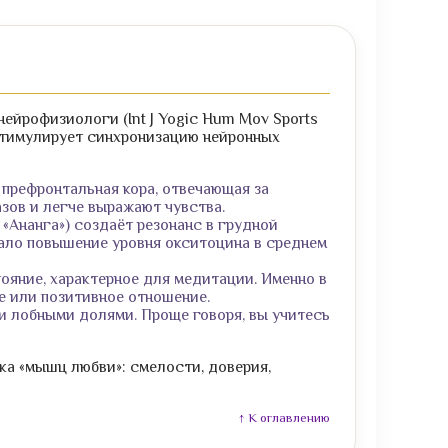
ейрофизиологи (Int J Yogic Hum Mov Sports
и стимулирует синхронизацию нейронных
префронтальная кора, отвечающая за
зов и легче выражают чувства.
 «Ананга») создаёт резонанс в грудной
азало повышение уровня окситоцина в среднем
ояние, характерное для медитации. Именно в
е или позитивное отношение.
и лобными долями. Проще говоря, вы учитесь
ка «мышц любви»: смелости, доверия,
↑ К оглавлению