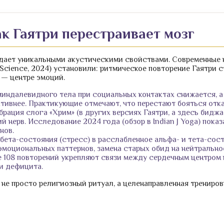
ак Гаятри перестраивает мозг
адает уникальными акустическими свойствами. Современные н
ort Science, 2024) установили: ритмическое повторение Гаятр
 — центре эмоций.
индалевидного тела при социальных контактах снижается, а 
ктивнее. Практикующие отмечают, что перестают бояться отка
рация слога «Хрим» (в других версиях Гаятри, а здесь биджа
 нерв. Исследование 2024 года (обзор в Indian J Yoga) пок
нов.
бета-состояния (стресс) в расслабленное альфа- и тета-сост
эмоциональных паттернов, замена старых обид на нейтрально
 108 повторений укрепляют связи между сердечным центром 
ли дефицита.
 не просто религиозный ритуал, а целенаправленная трениров