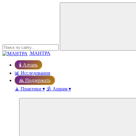
МАНТРА
🕯️ Алтарь
📊 Исследования
🙏 Поддержать
🧘 Практики ▾
🕉️ Ашрам ▾