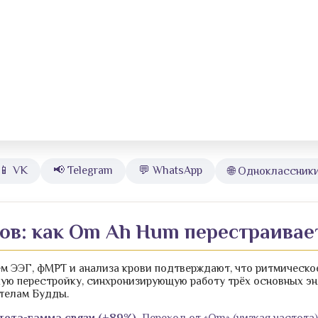
📱 VK
📢 Telegram
💬 WhatsApp
🌐 Одноклассник
гов: как Om Ah Hum перестраивае
м ЭЭГ, фМРТ и анализа крови подтверждают, что ритмическо
ю перестройку, синхронизирующую работу трёх основных эн
 телам Будды.
тета-гамма связи (+89%).
Переход от «Om» (низкая частота) 