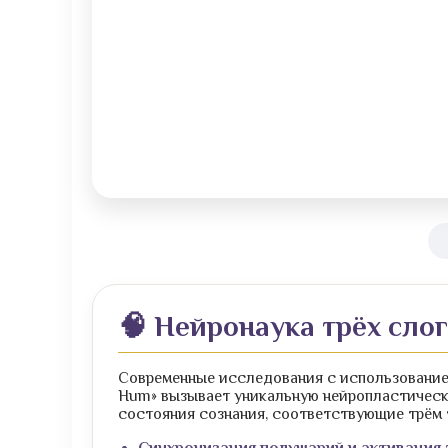
🧠 Нейронаука трёх сло
Современные исследования с использование
Hum» вызывает уникальную нейропластическу
состояния сознания, соответствующие трём
Синхронизация полушарий и активация 