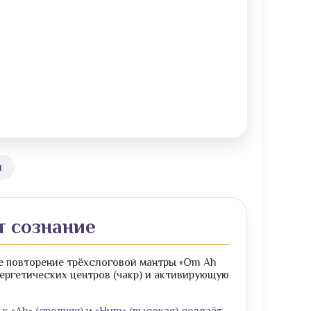
и
т сознание
е повторение трёхслоговой мантры «Om Ah
ергетических центров (чакр) и активирующую
к «Ah» (средняя) и «Hum» (высокая) создаёт