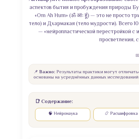
аспектов бытия и пробуждения природы Бу
«Om Ah Hum» (ॐ आः हूं) — это не просто т
тело) и Дхармакая (тело мудрости). Всего 
— «нейропластической перестройкой с и
просветления, 

📌
Важно:
Результаты практики могут отличать
основаны на усреднённых данных исследований
📑 Содержание:
🧠 Нейронаука
📿 Расшифровка