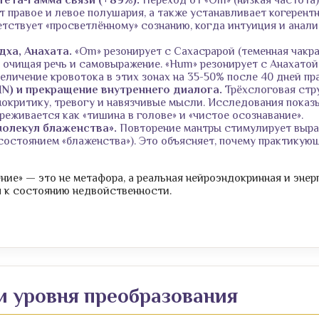
т правое и левое полушария, а также устанавливает когерент
етствует «просветлённому» сознанию, когда интуиция и анал
дха, Анахата.
«Om» резонирует с Сахасрарой (теменная чакра
, очищая речь и самовыражение. «Hum» резонирует с Анахатой
личение кровотока в этих зонах на 35-50% после 40 дней пр
N) и прекращение внутреннего диалога.
Трёхслоговая стру
окритику, тревогу и навязчивые мысли. Исследования пока
ереживается как «тишина в голове» и «чистое осознавание».
олекул блаженства».
Повторение мантры стимулирует выраб
 состоянием «блаженства»). Это объясняет, почему практику
ние» — это не метафора, а реальная нейроэндокринная и энер
 к состоянию недвойственности.
ри уровня преобразования