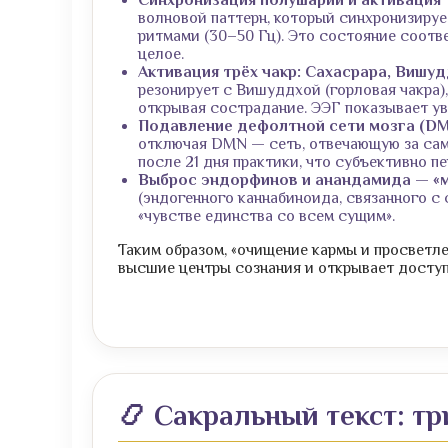
волновой паттерн, который синхронизируе
ритмами (30–50 Гц). Это состояние соотв
целое.
Активация трёх чакр: Сахасрара, Вишуд
резонирует с Вишуддхой (горловая чакра)
открывая сострадание. ЭЭГ показывает уве
Подавление дефолтной сети мозга (DM
отключая DMN — сеть, отвечающую за сам
после 21 дня практики, что субъективно п
Выброс эндорфинов и анандамида — «м
(эндогенного каннабиноида, связанного с
«чувстве единства со всем сущим».
Таким образом, «очищение кармы и просветле
высшие центры сознания и открывает доступ
📿 Сакральный текст: т