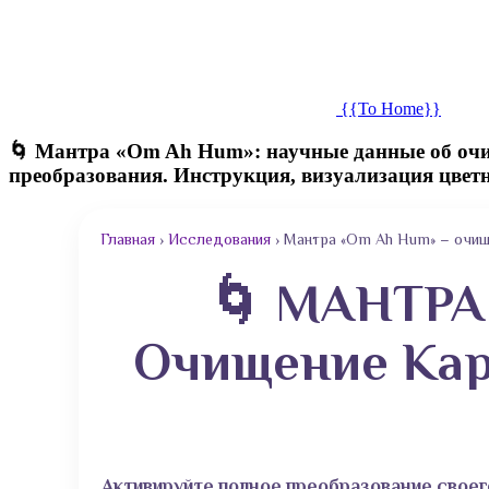
{{To Home}}
🌀 Мантра «Om Ah Hum»: научные данные об очи
преобразования. Инструкция, визуализация цвет
Главная
›
Исследования
›
Мантра «Om Ah Hum» – очищ
🌀 МАНТРА
Очищение Карм
Активируйте полное преобразование своег