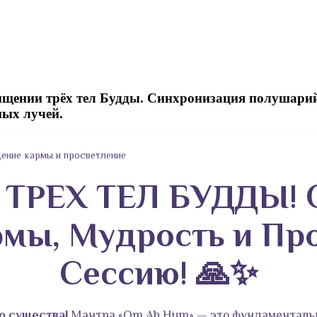
щении трёх тел Будды. Синхронизация полушарий
ных лучей.
ение кармы и просветление
 ТРЕХ ТЕЛ БУДДЫ! 
ы, Мудрость и Про
Сессию! 🙏✨
о существа!
Мантра «Om Ah Hum» — это фундаменталь