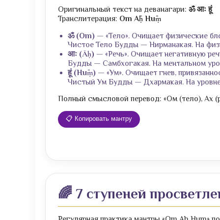
Оригинальный текст на деванагари:
ॐ आः हूं
Транслитерация:
Om Āḥ Hūṃ
ॐ (Om)
— «Тело». Очищает физические бло
Чистое Тело Будды — Нирманакая. На физ
आः (Āḥ)
— «Речь». Очищает негативную речь
Будды — Самбхогакая. На ментальном уров
हूं (Hūṃ)
— «Ум». Очищает гнев, привязаннос
Чистый Ум Будды — Дхармакая. На уровне 
Полный смысловой перевод: «Ом (тело), Ах (
📋 Копировать мантру
🌈 7 ступеней просветле
Регулярная практика мантры «Om Ah Hum» по