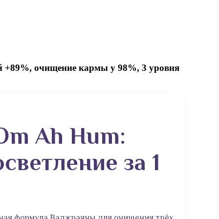
 +89%, очищение кармы у 98%, 3 уровня
Om Ah Hum:
светление за 1
ная формула Ваджраяны для очищения трёх