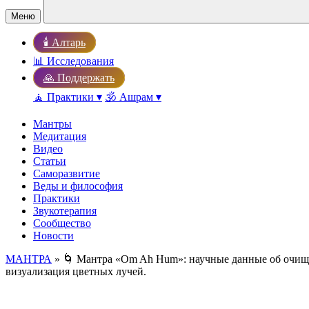
Меню
🕯️ Алтарь
📊 Исследования
🙏 Поддержать
🧘 Практики ▾
🕉️ Ашрам ▾
Мантры
Медитация
Видео
Статьи
Саморазвитие
Веды и философия
Практики
Звукотерапия
Сообщество
Новости
МАНТРА
» 🌀 Мантра «Om Ah Hum»: научные данные об очище
визуализация цветных лучей.