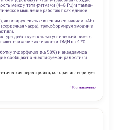
ность между тета-ритмами (4–8 Гц) и гамма-
итическое мышление работают как единое
), активируя связь с высшим сознанием. «Ah»
 (сердечная чакра), трансформируя эмоции и
актики.
ктура действует как «акустический резет»,
зывают снижение активности DMN на 47%
отку эндорфинов (на 58%) и анандамида
ющие сообщают о «неописуемой радости» и
гетическая перестройка, которая интегрирует
↑ К оглавлению