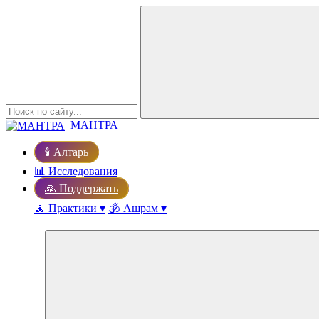
МАНТРА
🕯️ Алтарь
📊 Исследования
🙏 Поддержать
🧘 Практики ▾
🕉️ Ашрам ▾