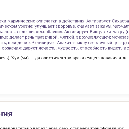
ки, кармические отпечатки в действиях. Активирует Сахасрар
ическом уровне: улучшает здоровье, снимает зажимы, нормал
: ложь, сплетни, оскорбления. Активирует Вишуддха-чакру (г
не: делает речь правдивой, мягкой, вдохновляющей; исчезае
ть, неведение. Активирует Анахата-чакру (сердечный центр) и
сознания: дарует ясность, мудрость, способность видеть и
речь), Хум (ум) — да очистятся три врата существования и да
ния
следовательно ведёт через семь ступеней трансформации: