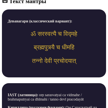
📜 Текст мантры
Деванагари (классический вариант):
ॐ सरस्वत्यै च विद्महे
ब्रह्मपुत्र्यै च धीमहि
तन्नो देवी प्रचोदयात्
IAST (латиница):
oṃ sarasvatyai ca vidmahe /
brahmaputryai ca dhīmahi / tanno devī pracodayāt
Кириллица (русскими буквами):
Ом Сарасватьяй ча