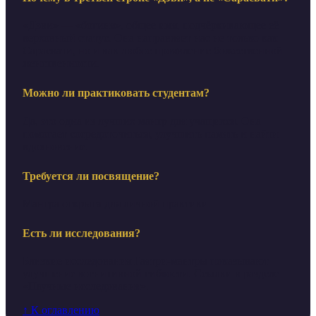
«Дэви» — «богиня», общее имя, подчёркивающее её
верховный статус. Она направляет нас не только как
Сарасвати, но и как любое проявление божественной
женственности.
Можно ли практиковать студентам?
Да, это одна из лучших мантр для учащихся. Она
помогает сосредоточиться, улучшить память и найти
вдохновение.
Требуется ли посвящение?
Мантра открыта для личной практики.
Есть ли исследования?
Близкие исследования Гаятри-мантры показывают
улучшение когнитивной гибкости. Ссылки в разделе
«Научные исследования».
↑ К оглавлению