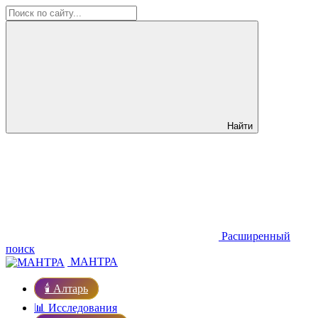
Найти
Расширенный
поиск
МАНТРА
🕯️ Алтарь
📊 Исследования