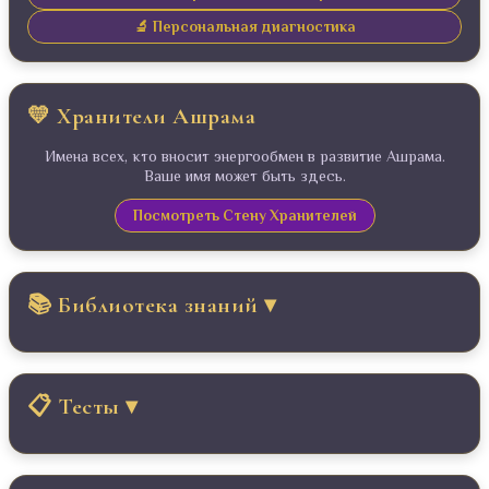
🔬 Персональная диагностика
💛 Хранители Ашрама
Имена всех, кто вносит энергообмен в развитие Ашрама.
Ваше имя может быть здесь.
Посмотреть Стену Хранителей
📚 Библиотека знаний ▾
📿 Мантры для начинающих
📖 Библиотека мантр
📋 Тесты ▾
📊 Все исследования
📚 Энциклопедия мантр
⚡ Магический путь
📅 Календарь мантр
🔥 Тест на выгорание