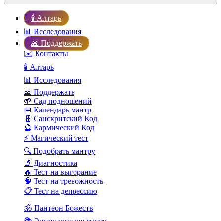
🕯️ Алтарь
📊 Исследования
🙏 Поддержать
✉️ Контакты
🕯️ Алтарь
📊 Исследования
🙏 Поддержать
🌱 Сад подношений
📅 Календарь мантр
🧬 Санскритский Код
🔮 Кармический Код
⚡ Магический тест
🔍 Подобрать мантру
🔬 Диагностика
🔥 Тест на выгорание
🧠 Тест на тревожность
📋 Тест на депрессию
🕉️ Пантеон Божеств
📚 Энциклопедия мантр