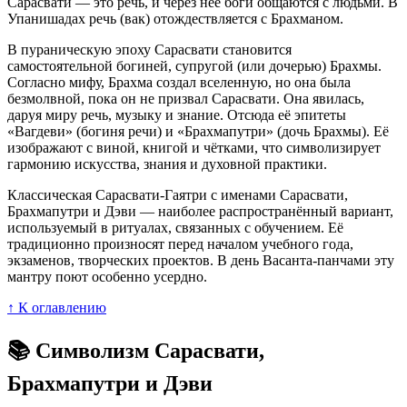
Сарасвати — это речь, и через неё боги общаются с людьми. В
Упанишадах речь (вак) отождествляется с Брахманом.
В пураническую эпоху Сарасвати становится
самостоятельной богиней, супругой (или дочерью) Брахмы.
Согласно мифу, Брахма создал вселенную, но она была
безмолвной, пока он не призвал Сарасвати. Она явилась,
даруя миру речь, музыку и знание. Отсюда её эпитеты
«Вагдеви» (богиня речи) и «Брахмапутри» (дочь Брахмы). Её
изображают с виной, книгой и чётками, что символизирует
гармонию искусства, знания и духовной практики.
Классическая Сарасвати-Гаятри с именами Сарасвати,
Брахмапутри и Дэви — наиболее распространённый вариант,
используемый в ритуалах, связанных с обучением. Её
традиционно произносят перед началом учебного года,
экзаменов, творческих проектов. В день Васанта-панчами эту
мантру поют особенно усердно.
↑ К оглавлению
📚 Символизм Сарасвати,
Брахмапутри и Дэви