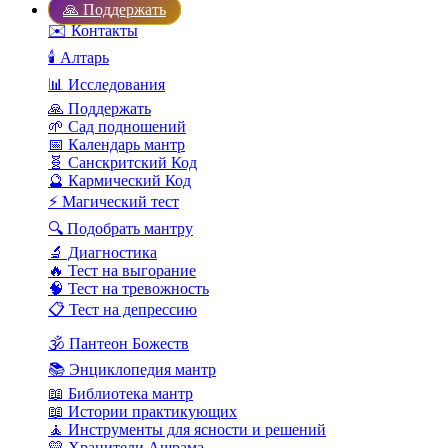
🙏 Поддержать
✉️ Контакты
🕯️ Алтарь
📊 Исследования
🙏 Поддержать
🌱 Сад подношений
📅 Календарь мантр
🧬 Санскритский Код
🔮 Кармический Код
⚡ Магический тест
🔍 Подобрать мантру
🔬 Диагностика
🔥 Тест на выгорание
🧠 Тест на тревожность
📋 Тест на депрессию
🕉️ Пантеон Божеств
📚 Энциклопедия мантр
📖 Библиотека мантр
📖 Истории практикующих
🧘 Инструменты для ясности и решений
💛 Хранители Ашрама