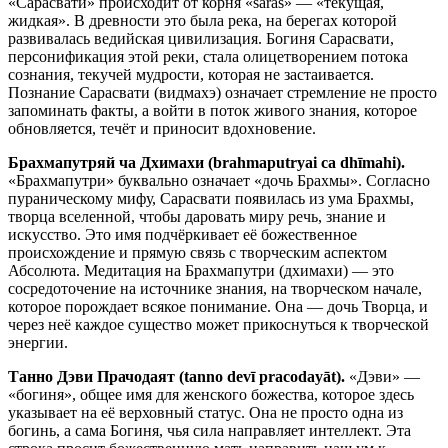
«Сарасвати» происходит от корня «saras» — «текущая,
жидкая». В древности это была река, на берегах которой
развивалась ведийская цивилизация. Богиня Сарасвати,
персонификация этой реки, стала олицетворением потока
сознания, текучей мудрости, которая не застаивается.
Познание Сарасвати (видмахэ) означает стремление не просто
запоминать факты, а войти в поток живого знания, которое
обновляется, течёт и приносит вдохновение.
Брахмапутряй ча Дхимахи (brahmaputryai ca dhīmahi).
«Брахмапутри» буквально означает «дочь Брахмы». Согласно
пураническому мифу, Сарасвати появилась из ума Брахмы,
творца вселенной, чтобы даровать миру речь, знание и
искусство. Это имя подчёркивает её божественное
происхождение и прямую связь с творческим аспектом
Абсолюта. Медитация на Брахмапутри (дхимахи) — это
сосредоточение на источнике знания, на творческом начале,
которое порождает всякое понимание. Она — дочь Творца, и
через неё каждое существо может прикоснуться к творческой
энергии.
Танно Дэви Прачодаят (tanno devī pracodayāt).
«Дэви» —
«богиня», общее имя для женского божества, которое здесь
указывает на её верховный статус. Она не просто одна из
богинь, а сама Богиня, чья сила направляет интеллект. Эта