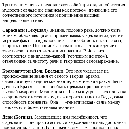
Три имени мантры представляют собой три стадии обретения
мудрости: овладение знанием как потоком, признание его
божественного источника и подчинение высшей
направляющей силе.
Сарасвати (Текущая).
Знание, подобно реке, должно быть
живым, обновляющимся, применимым. Сарасвати дарует не
мёртвые факты, а вдохновение — способность видеть связи,
творить новое. Познание Сарасвати означает вхождение в
этот поток, отказ от застоя в мышлении. В йоге это
соотносится с вишуддха-чакрой (горловым центром),
отвечающей за чистоту речи и творческое самовыражение.
Брахмапутри (Дочь Брахмы).
Это имя указывает на
происхождение знания от самого Творца. Брахма
символизирует ведическое знание, космический разум. Быть
дочерью Брахмы — значит быть прямым проводником
высшей мудрости. Медитация на Брахмапутри — это попытка
соединиться с источником, из которого возникли Веды, сама
способность познавать. Она — «генетическая» связь между
человеком и божественным знанием.
Дэви (Богиня).
Завершающее имя подчёркивает, что
Сарасвати — не просто аспект, а верховная богиня, достойная
поклонения. «Танно Дэви Прачодаят» — «да направит нас