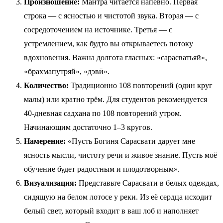
Произношение:
Мантра читается напевно. Первая
строка — с ясностью и чистотой звука. Вторая — с
сосредоточением на источнике. Третья — с
устремлением, как будто вы открываетесь потоку
вдохновения. Важна долгота гласных: «сарасватьяй»,
«брахмапутряй», «дэвӣ».
Количество:
Традиционно 108 повторений (один круг
малы) или кратно трём. Для студентов рекомендуется
40-дневная садхана по 108 повторений утром.
Начинающим достаточно 1–3 кругов.
Намерение:
«Пусть Богиня Сарасвати дарует мне
ясность мысли, чистоту речи и живое знание. Пусть моё
обучение будет радостным и плодотворным».
Визуализация:
Представьте Сарасвати в белых одеждах,
сидящую на белом лотосе у реки. Из её сердца исходит
белый свет, который входит в ваш лоб и наполняет