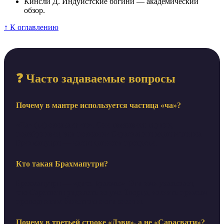
Кинсли Д. Индуистские богини — академический
обзор.
↑ К оглавлению
❓ Часто задаваемые вопросы
Почему в мантре используется частица «ча»?
«Ча» (ca) означает «и». Она связывает строки,
подчёркивая, что познание Сарасвати и медитация на
Брахмапутри — части единого процесса.
Кто такая Брахмапутри?
Брахмапутри — «дочь Брахмы». Это имя указывает,
что Сарасвати родилась из ума Творца, являясь прямым
проводником божественного знания.
Почему в третьей строке «Дэви», а не «Сарасвати»?