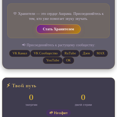
💛 Хранители — это сердце Ашрама. Присоединяйтесь к
тем, кто уже помогает звуку звучать.
Стать Хранителем
📢 Присоединяйтесь к растущему сообществу:
VK Канал
VK Сообщество
RuTube
Дзен
MAX
YouTube
ОК
⚡ Твой путь
0
0
энергии
дней серии
🌱 Неофит