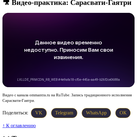
🎥 Видео-практика: Сарасвати-Гаятри
Видео с канала ommantra.ru на RuTube. Запись традиционного исполнения
Сарасвати-Гаятри.
Поделиться:
VK
Telegram
WhatsApp
ОК
↑ К оглавлению