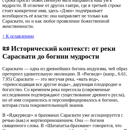
строка просит божественную мать направить наш ум к
мудрости. В отличие от других гаятри, где в третьей строке
стоит конкретное имя, здесь «Дэви» подчёркивает
всеобщность её власти: она направляет не только как
Сарасвати, но и как любое проявление божественной
женственности.
↑ К оглавлению
📜 Исторический контекст: от реки
Сарасвати до богини мудрости
Сарасвати — одна из древнейших богинь индуизма, чей образ
претерпел удивительную эволюцию. В «Ригведе» (напр., 6.61,
7.95) Сарасвати — это могучая река, «мать вод»,
«превосходящая все другие воды», дарующая плодородие и
богатство. Со временем река пересохла (современные
исследования подтверждают существование древнего русла),
но её имя сохранилось и персонифицировалось в богиню,
которая стала покровительницей знания.
В «Яджурведе» и брахманах Сарасвати уже ассоциируется с
речью (вак) и жертвоприношением. Она — богиня
священного слова. В «Шатапатха-брахмане» говорится, что