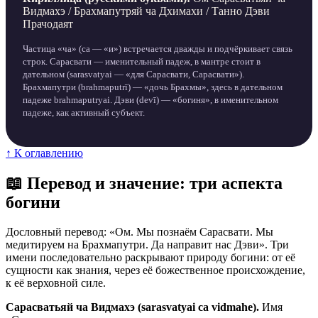
Видмахэ / Брахмапутряй ча Дхимахи / Танно Дэви
Прачодаят
Частица «ча» (ca — «и») встречается дважды и подчёркивает связь
строк. Сарасвати — именительный падеж, в мантре стоит в
дательном (sarasvatyai — «для Сарасвати, Сарасвати»).
Брахмапутри (brahmaputrī) — «дочь Брахмы», здесь в дательном
падеже brahmaputryai. Дэви (devī) — «богиня», в именительном
падеже, как активный субъект.
↑ К оглавлению
📖 Перевод и значение: три аспекта
богини
Дословный перевод: «Ом. Мы познаём Сарасвати. Мы
медитируем на Брахмапутри. Да направит нас Дэви». Три
имени последовательно раскрывают природу богини: от её
сущности как знания, через её божественное происхождение,
к её верховной силе.
Сарасватьяй ча Видмахэ (sarasvatyai ca vidmahe).
Имя