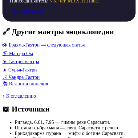
Присоединяйтесь:
VK Чат
,
MAX
,
RuTube
.
↑ К оглавлению
🔗 Другие мантры энциклопедии
🪷 Брахма-Гаятри — следующая статья
🕉️ Мантра Ом
☀️ Гаятри-мантра
☀️ Сурья-Гаятри
🌙 Чандра-Гаятри
📚 Вся энциклопедия
↑ К оглавлению
📖 Источники
Ригведа, 6.61, 7.95 — гимны реке Сарасвати.
Шатапатха-брахмана — связь Сарасвати с речью.
Брихаддхарма-пурана — мифы о богине Сарасвати.