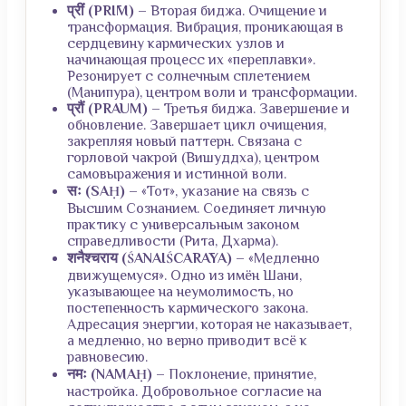
प्रीं (PRĪM)
– Вторая биджа. Очищение и
трансформация. Вибрация, проникающая в
сердцевину кармических узлов и
начинающая процесс их «переплавки».
Резонирует с солнечным сплетением
(Манипура), центром воли и трансформации.
प्रौं (PRAUM)
– Третья биджа. Завершение и
обновление. Завершает цикл очищения,
закрепляя новый паттерн. Связана с
горловой чакрой (Вишуддха), центром
самовыражения и истинной воли.
सः (SAḤ)
– «Тот», указание на связь с
Высшим Сознанием. Соединяет личную
практику с универсальным законом
справедливости (Рита, Дхарма).
शनैश्चराय (ŚANAIŚCARĀYA)
– «Медленно
движущемуся». Одно из имён Шани,
указывающее на неумолимость, но
постепенность кармического закона.
Адресация энергии, которая не наказывает,
а медленно, но верно приводит всё к
равновесию.
नमः (NAMAḤ)
– Поклонение, принятие,
настройка. Добровольное согласие на