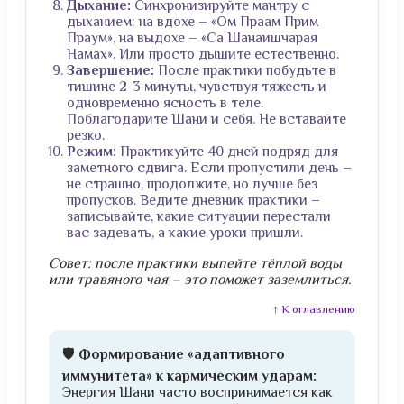
Дыхание:
Синхронизируйте мантру с
дыханием: на вдохе – «Ом Праам Прим
Праум», на выдохе – «Са Шанаишчарая
Намах». Или просто дышите естественно.
Завершение:
После практики побудьте в
тишине 2-3 минуты, чувствуя тяжесть и
одновременно ясность в теле.
Поблагодарите Шани и себя. Не вставайте
резко.
Режим:
Практикуйте 40 дней подряд для
заметного сдвига. Если пропустили день –
не страшно, продолжите, но лучше без
пропусков. Ведите дневник практики –
записывайте, какие ситуации перестали
вас задевать, а какие уроки пришли.
Совет: после практики выпейте тёплой воды
или травяного чая – это поможет заземлиться.
↑ К оглавлению
🛡️
Формирование «адаптивного
иммунитета» к кармическим ударам:
Энергия Шани часто воспринимается как