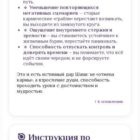
путь.
🔹
Уменьшение повторяющихся
негативных сценариев
– старые
кармические «грабли» перестают возникать,
вы выходите из замкнутого круга.
🔹
Ощущение внутреннего стержня и
зрелости
– вы становитесь устойчивее к
жизненным бурям, перестаёте паниковать.
🔹
Способность отпускать контроль и
доверять времени
– вы понимаете, что всё
идёт своим чередом, и не форсируете
события.
Это и есть истинный дар Шани: не «отмена
кармы», а взросление души, способность
проходить уроки с достоинством и
мудростью.
↑ К оглавлению
🎯 Инструкция по