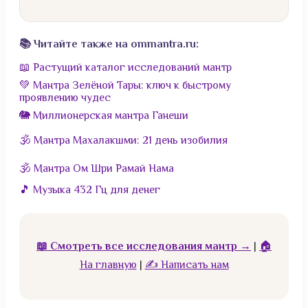
📚 Читайте также на ommantra.ru:
📖 Растущий каталог исследований мантр
💚 Мантра Зелёной Тары: ключ к быстрому
проявлению чудес
🐘 Миллионерская мантра Ганеши
🕉️ Мантра Махалакшми: 21 день изобилия
🕉️ Мантра Ом Шри Рамай Нама
🎵 Музыка 432 Гц для денег
📖 Смотреть все исследования мантр →
|
🏠
На главную
|
✍️ Написать нам