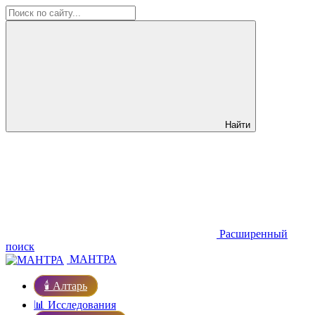
Найти
Расширенный
поиск
МАНТРА
🕯️ Алтарь
📊 Исследования