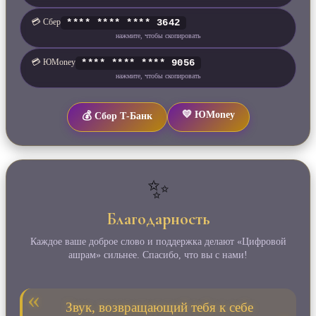
💳 Сбер
**** **** **** 3642
нажмите, чтобы скопировать
💳 ЮMoney
**** **** **** 9056
нажмите, чтобы скопировать
💛 ЮMoney
💰 Сбор Т‑Банк
✨
Благодарность
Каждое ваше доброе слово и поддержка делают «Цифровой
ашрам» сильнее. Спасибо, что вы с нами!
Звук, возвращающий тебя к себе