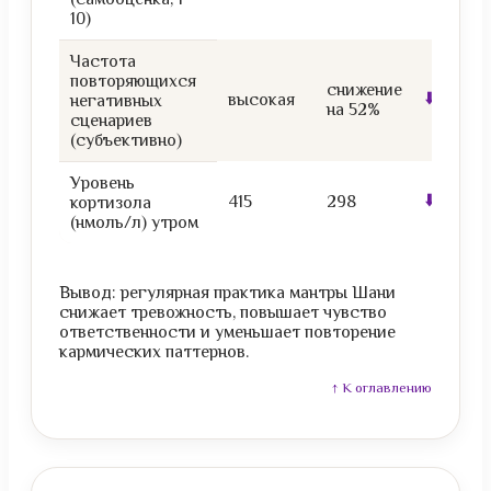
10)
Частота
повторяющихся
снижение
⬇️ 52%
высокая
негативных
на 52%
сценариев
(субъективно)
Уровень
⬇️ 28%
415
298
кортизола
(нмоль/л) утром
Вывод: регулярная практика мантры Шани
снижает тревожность, повышает чувство
ответственности и уменьшает повторение
кармических паттернов.
↑ К оглавлению