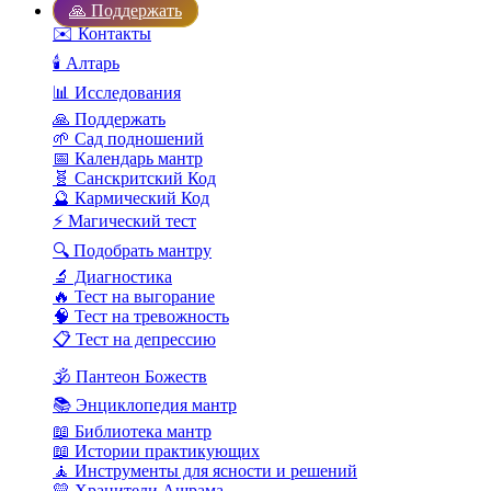
🙏 Поддержать
✉️ Контакты
🕯️ Алтарь
📊 Исследования
🙏 Поддержать
🌱 Сад подношений
📅 Календарь мантр
🧬 Санскритский Код
🔮 Кармический Код
⚡ Магический тест
🔍 Подобрать мантру
🔬 Диагностика
🔥 Тест на выгорание
🧠 Тест на тревожность
📋 Тест на депрессию
🕉️ Пантеон Божеств
📚 Энциклопедия мантр
📖 Библиотека мантр
📖 Истории практикующих
🧘 Инструменты для ясности и решений
💛 Хранители Ашрама