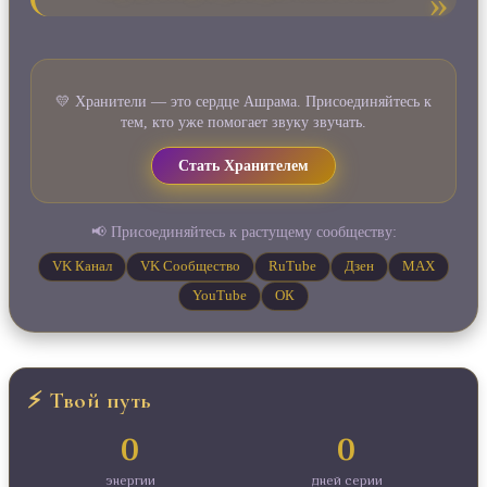
💛 Хранители — это сердце Ашрама. Присоединяйтесь к
тем, кто уже помогает звуку звучать.
Стать Хранителем
📢 Присоединяйтесь к растущему сообществу:
VK Канал
VK Сообщество
RuTube
Дзен
MAX
YouTube
ОК
⚡ Твой путь
0
0
энергии
дней серии