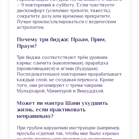
– 9 повторений в субботу. Если чувствуете
дискомфорт (усиление тревоги, тяжесть),
сократите дозу или временно прекратите.
Лучше проконсультироваться с ведическим
астрологом.
Почему три биджи: Праам, Прим,
Праум?
Три биджи соответствуют трём уровням
кармы: санчита (накопленная), прарабдха
(проявляющаяся) и агами (будущая).
Последовательное повторение прорабатывает
каждый слой, не создавая перекоса. Кроме
того, они резонируют с тремя чакрами:
Муладхарой, Манипурой и Вишуддхой.
Может ли мантра Шани ухудшить
жизнь, если практиковать
неправильно?
При грубом нарушении инструкции (например,
просьба «сделай так, чтобы мне было хорошо
за счёт других» или практика в состоянии