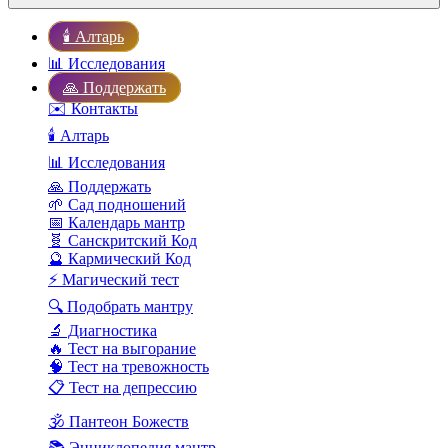
🕯️ Алтарь
📊 Исследования
🙏 Поддержать
✉️ Контакты
🕯️ Алтарь
📊 Исследования
🙏 Поддержать
🌱 Сад подношений
📅 Календарь мантр
🧬 Санскритский Код
🔮 Кармический Код
⚡ Магический тест
🔍 Подобрать мантру
🔬 Диагностика
🔥 Тест на выгорание
🧠 Тест на тревожность
📋 Тест на депрессию
🕉️ Пантеон Божеств
📚 Энциклопедия мантр