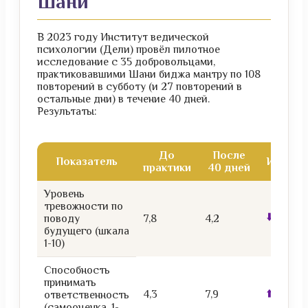
Шани
В 2023 году Институт ведической
психологии (Дели) провёл пилотное
исследование с 35 добровольцами,
практиковавшими Шани биджа мантру по 108
повторений в субботу (и 27 повторений в
остальные дни) в течение 40 дней.
Результаты:
До
После
Показатель
Измене
практики
40 дней
Уровень
тревожности по
⬇️ 46%
поводу
7,8
4,2
будущего (шкала
1-10)
Способность
принимать
⬆️ 84%
4,3
7,9
ответственность
(самооценка, 1-