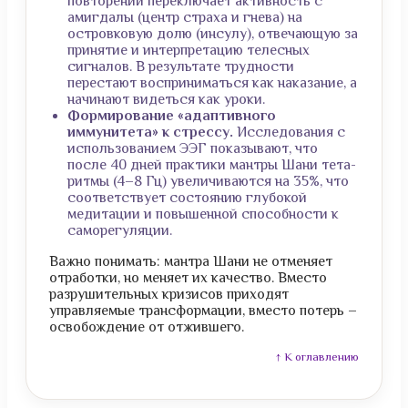
повторении переключает активность с
амигдалы (центр страха и гнева) на
островковую долю (инсулу), отвечающую за
принятие и интерпретацию телесных
сигналов. В результате трудности
перестают восприниматься как наказание, а
начинают видеться как уроки.
Формирование «адаптивного
иммунитета» к стрессу.
Исследования с
использованием ЭЭГ показывают, что
после 40 дней практики мантры Шани тета-
ритмы (4–8 Гц) увеличиваются на 35%, что
соответствует состоянию глубокой
медитации и повышенной способности к
саморегуляции.
Важно понимать: мантра Шани не отменяет
отработки, но меняет их качество. Вместо
разрушительных кризисов приходят
управляемые трансформации, вместо потерь –
освобождение от отжившего.
↑ К оглавлению