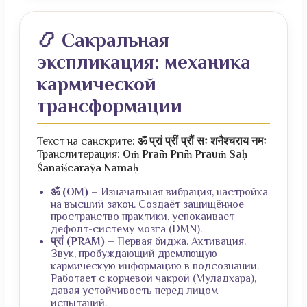
📿 Сакральная
экспликация: механика
кармической
трансформации
Текст на санскрите:
ॐ प्रां प्रीं प्रौं सः शनैश्चराय नमः
Транслитерация:
Oṁ Prāṁ Prīṁ Prauṁ Saḥ
Śanaiścarāya Namaḥ
ॐ (OM)
– Изначальная вибрация, настройка
на высший закон. Создаёт защищённое
пространство практики, успокаивает
дефолт-систему мозга (DMN).
प्रां (PRĀM)
– Первая биджа. Активация.
Звук, пробуждающий дремлющую
кармическую информацию в подсознании.
Работает с корневой чакрой (Муладхара),
давая устойчивость перед лицом
испытаний.