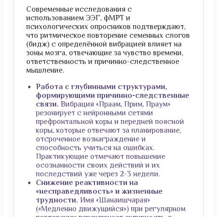
Современные исследования с
использованием ЭЭГ, фМРТ и
психологических опросников подтверждают,
что ритмическое повторение семенных слогов
(бидж) с определённой вибрацией влияет на
зоны мозга, отвечающие за чувство времени,
ответственность и причинно-следственное
мышление.
Работа с глубинными структурами,
формирующими причинно-следственные
связи.
Вибрация «Праам, Прим, Праум»
резонирует с нейронными сетями
префронтальной коры и передней поясной
коры, которые отвечают за планирование,
отсроченное вознаграждение и
способность учиться на ошибках.
Практикующие отмечают повышение
осознанности своих действий и их
последствий уже через 2-3 недели.
Снижение реактивности на
«несправедливость» и жизненные
трудности.
Имя «Шанаишчарая»
(«Медленно движущийся») при регулярном