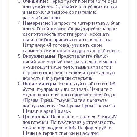
Очищение:
Перед практикой примите душ
или умойтесь. Сделайте 3 глубоких вдоха
и выдоха, на выдохе сознательно
расслабляя тело.
Намерение:
Не просите материальных благ
или «лёгкой жизни». Формулируйте запрос
как готовность пройти уроки, осознать
свои ошибки, принять ответственность.
Например: «Я готов(а) увидеть свои
кармические долги и мудро их отработать».
Визуализация:
Представляйте тёмно-
синий или чёрный свет, медленно и мощно
омывающий ваше тело, вымывая застои,
страхи и иллюзии, оставляя кристальную
ясность и внутренний стержень.
Пение мантры:
Используйте чётки из 108
бусин (рудракша или сандал). Начните с
медленного, внятного произнесения бидж
«Праам, Прим, Праум». Затем добавьте
полную мантру «Ом Праам Прим Праум Са
Шанаишчарая Намах».
Дозировка:
Начинайте с малого: 9 или 27
повторений. Почувствовав устойчивость,
можно переходить к 108. Не форсируйте.
Шани не терпит спешки и насилия.