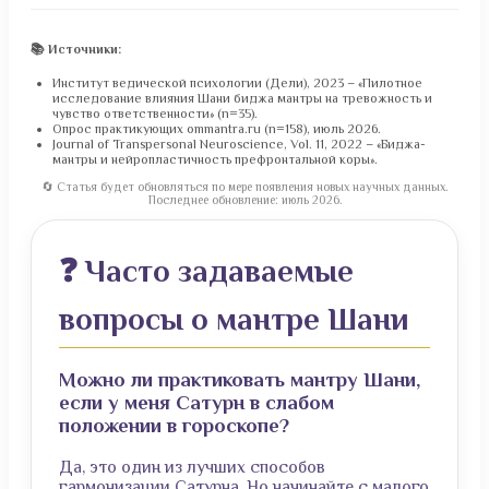
📚 Источники:
Институт ведической психологии (Дели), 2023 – «Пилотное
исследование влияния Шани биджа мантры на тревожность и
чувство ответственности» (n=35).
Опрос практикующих ommantra.ru (n=158), июль 2026.
Journal of Transpersonal Neuroscience, Vol. 11, 2022 – «Биджа-
мантры и нейропластичность префронтальной коры».
🔄 Статья будет обновляться по мере появления новых научных данных.
Последнее обновление: июль 2026.
❓ Часто задаваемые
вопросы о мантре Шани
Можно ли практиковать мантру Шани,
если у меня Сатурн в слабом
положении в гороскопе?
Да, это один из лучших способов
гармонизации Сатурна. Но начинайте с малого