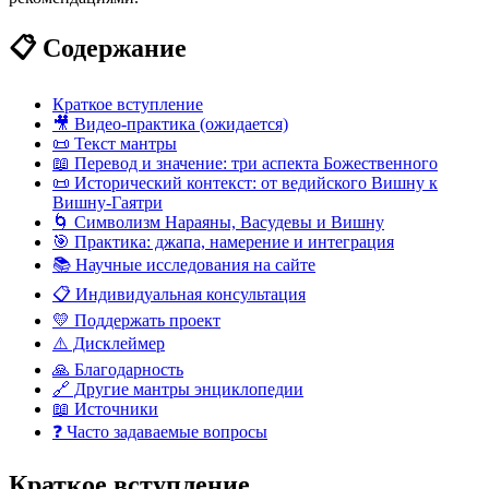
📋 Содержание
Краткое вступление
🎥 Видео-практика (ожидается)
📜 Текст мантры
📖 Перевод и значение: три аспекта Божественного
📜 Исторический контекст: от ведийского Вишну к
Вишну-Гаятри
🌀 Символизм Нараяны, Васудевы и Вишну
🎯 Практика: джапа, намерение и интеграция
📚 Научные исследования на сайте
📋 Индивидуальная консультация
💛 Поддержать проект
⚠️ Дисклеймер
🙏 Благодарность
🔗 Другие мантры энциклопедии
📖 Источники
❓ Часто задаваемые вопросы
Краткое вступление