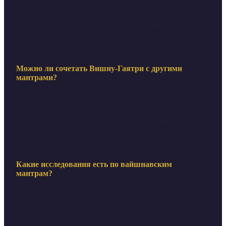
Мантра открыта для личной практики. В традиции
шри-вайшнавизма её передаёт ачарья вместе с
объяснением рахасьи (сокровенного смысла), но это не
обязательное условие. Искренность и регулярность
важнее формальной дикши.
Можно ли сочетать Вишну-Гаятри с другими
мантрами?
Да, она хорошо встраивается в утреннюю или
вечернюю садхану. Её можно читать перед Харе
Кришна маха-мантрой, перед «Ом Намо Бхагавате
Васудевайя» или как самостоятельную практику. В
ведийской традиции гаятри часто предшествуют
другим мантрам, подготавливая ум.
Какие исследования есть по вайшнавским
мантрам?
На сайте опубликованы данные о мантре «Ом Намо
Бхагавате Васудевайя» (снижение тревожности на 46%,
увеличение вариабельности сердечного ритма на 86%)
и маха-мантре Харе Кришна (снижение активности