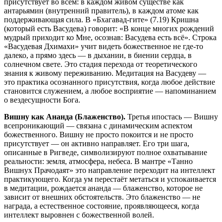
присутствует во всём: в каждом живом существе как
антарьямин (внутренний правитель), в каждом атоме как
поддерживающая сила. В «Бхагавад-гите» (7.19) Кришна
(который есть Васудева) говорит: «В конце многих рождений
мудрый приходит ко Мне, осознав: Васудева есть всё». Строка
«Васудевая Дхимахи» учит видеть божественное не где-то
далеко, а прямо здесь — в дыхании, в биении сердца, в
солнечном свете. Это стадия перехода от теоретического
знания к живому переживанию. Медитация на Васудеву —
это практика осознанного присутствия, когда любое действие
становится служением, а любое восприятие — напоминанием
о вездесущности Бога.
Вишну как Ананда (Блаженство).
Третья ипостась — Вишну
всепроникающий — связана с динамическим аспектом
божественного. Вишну не просто покоится и не просто
присутствует — он активно направляет. Его три шага,
описанные в Ригведе, символизируют полное охватывание
реальности: земля, атмосфера, небеса. В мантре «Танно
Вишнух Прачодаят» это направление переходит на интеллект
практикующего. Когда ум перестаёт метаться и успокаивается
в медитации, рождается ананда — блаженство, которое не
зависит от внешних обстоятельств. Это блаженство — не
награда, а естественное состояние, проявляющееся, когда
интеллект выровнен с божественной волей.