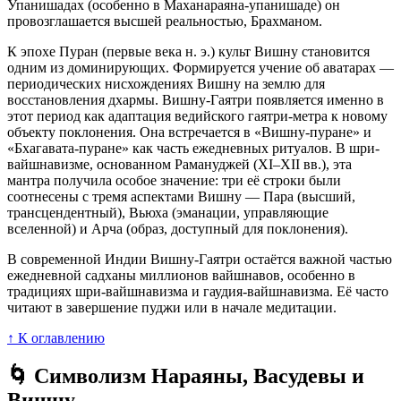
Упанишадах (особенно в Маханараяна-упанишаде) он
провозглашается высшей реальностью, Брахманом.
К эпохе Пуран (первые века н. э.) культ Вишну становится
одним из доминирующих. Формируется учение об аватарах —
периодических нисхождениях Вишну на землю для
восстановления дхармы. Вишну-Гаятри появляется именно в
этот период как адаптация ведийского гаятри-метра к новому
объекту поклонения. Она встречается в «Вишну-пуране» и
«Бхагавата-пуране» как часть ежедневных ритуалов. В шри-
вайшнавизме, основанном Рамануджей (XI–XII вв.), эта
мантра получила особое значение: три её строки были
соотнесены с тремя аспектами Вишну — Пара (высший,
трансцендентный), Вьюха (эманации, управляющие
вселенной) и Арча (образ, доступный для поклонения).
В современной Индии Вишну-Гаятри остаётся важной частью
ежедневной садханы миллионов вайшнавов, особенно в
традициях шри-вайшнавизма и гаудия-вайшнавизма. Её часто
читают в завершение пуджи или в начале медитации.
↑ К оглавлению
🌀 Символизм Нараяны, Васудевы и
Вишну