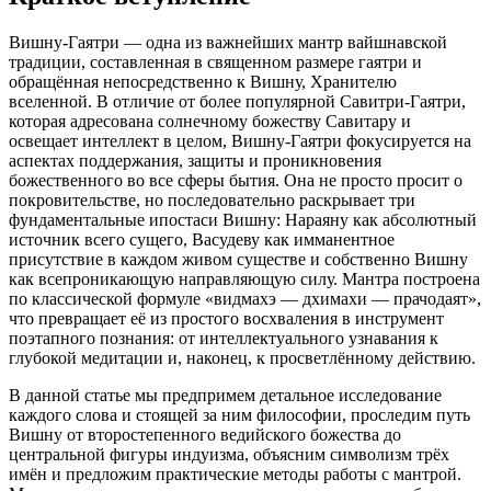
Вишну-Гаятри — одна из важнейших мантр вайшнавской
традиции, составленная в священном размере гаятри и
обращённая непосредственно к Вишну, Хранителю
вселенной. В отличие от более популярной Савитри-Гаятри,
которая адресована солнечному божеству Савитару и
освещает интеллект в целом, Вишну-Гаятри фокусируется на
аспектах поддержания, защиты и проникновения
божественного во все сферы бытия. Она не просто просит о
покровительстве, но последовательно раскрывает три
фундаментальные ипостаси Вишну: Нараяну как абсолютный
источник всего сущего, Васудеву как имманентное
присутствие в каждом живом существе и собственно Вишну
как всепроникающую направляющую силу. Мантра построена
по классической формуле «видмахэ — дхимахи — прачодаят»,
что превращает её из простого восхваления в инструмент
поэтапного познания: от интеллектуального узнавания к
глубокой медитации и, наконец, к просветлённому действию.
В данной статье мы предпримем детальное исследование
каждого слова и стоящей за ним философии, проследим путь
Вишну от второстепенного ведийского божества до
центральной фигуры индуизма, объясним символизм трёх
имён и предложим практические методы работы с мантрой.