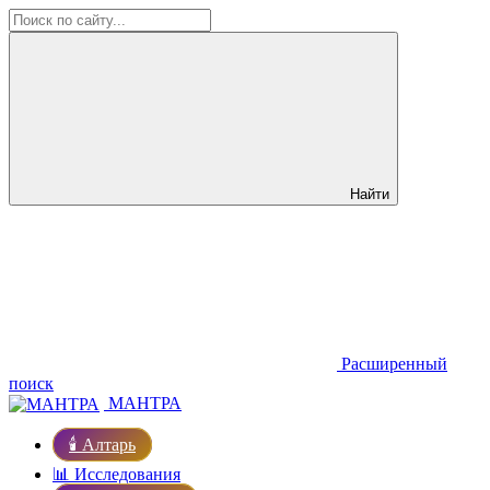
Найти
Расширенный
поиск
МАНТРА
🕯️ Алтарь
📊 Исследования