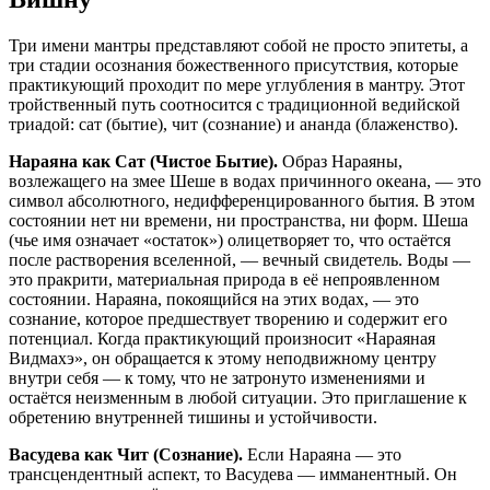
Три имени мантры представляют собой не просто эпитеты, а
три стадии осознания божественного присутствия, которые
практикующий проходит по мере углубления в мантру. Этот
тройственный путь соотносится с традиционной ведийской
триадой: сат (бытие), чит (сознание) и ананда (блаженство).
Нараяна как Сат (Чистое Бытие).
Образ Нараяны,
возлежащего на змее Шеше в водах причинного океана, — это
символ абсолютного, недифференцированного бытия. В этом
состоянии нет ни времени, ни пространства, ни форм. Шеша
(чье имя означает «остаток») олицетворяет то, что остаётся
после растворения вселенной, — вечный свидетель. Воды —
это пракрити, материальная природа в её непроявленном
состоянии. Нараяна, покоящийся на этих водах, — это
сознание, которое предшествует творению и содержит его
потенциал. Когда практикующий произносит «Нараяная
Видмахэ», он обращается к этому неподвижному центру
внутри себя — к тому, что не затронуто изменениями и
остаётся неизменным в любой ситуации. Это приглашение к
обретению внутренней тишины и устойчивости.
Васудева как Чит (Сознание).
Если Нараяна — это
трансцендентный аспект, то Васудева — имманентный. Он