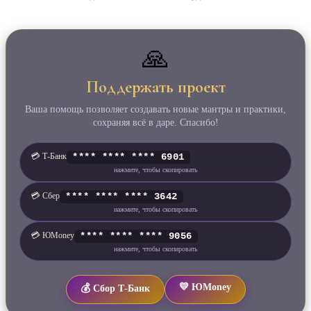
🙏
Поддержать проект
Ваша помощь позволяет создавать новые мантры и практики,
сохраняя всё в даре. Спасибо!
💳 Т‑Банк
**** **** **** 6901
нажмите, чтобы скопировать
💳 Сбер
**** **** **** 3642
нажмите, чтобы скопировать
💳 ЮMoney
**** **** **** 9056
нажмите, чтобы скопировать
💛 ЮMoney
💰 Сбор Т‑Банк