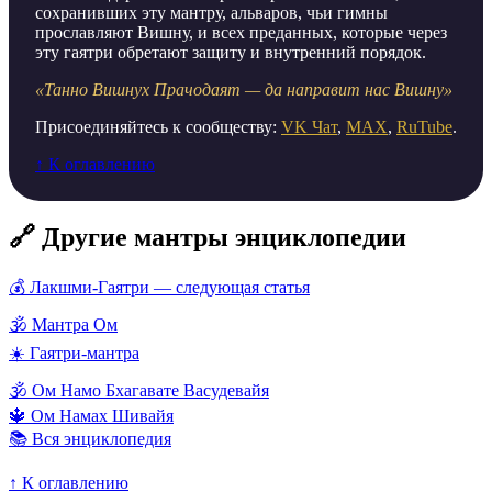
сохранивших эту мантру, альваров, чьи гимны
прославляют Вишну, и всех преданных, которые через
эту гаятри обретают защиту и внутренний порядок.
«Танно Вишнух Прачодаят — да направит нас Вишну»
Присоединяйтесь к сообществу:
VK Чат
,
MAX
,
RuTube
.
↑ К оглавлению
🔗 Другие мантры энциклопедии
💰 Лакшми-Гаятри — следующая статья
🕉️ Мантра Ом
☀️ Гаятри-мантра
🕉️ Ом Намо Бхагавате Васудевайя
🔱 Ом Намах Шивайя
📚 Вся энциклопедия
↑ К оглавлению