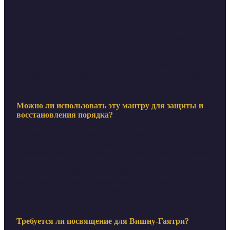
Они представляют три аспекта единого Божества:
Нараяна — трансцендентный источник, покоящийся в
причинном океане; Васудева — имманентное
присутствие, пронизывающее всё сущее; Вишну —
активная, направляющая сила. Это не разные боги, а
стадии постижения одного и того же Высшего
Существа — от внешнего познания к внутреннему
переживанию и, наконец, к полному вручению себя
божественному водительству.
Можно ли использовать эту мантру для защиты и
восстановления порядка?
Да, это её прямое назначение. Вишну — хранитель
дхармы, и вибрация его имён несёт качество
устойчивости, защищённости и гармонизации. Мантру
можно повторять в периоды хаоса, неопределённости
или перед важными начинаниями. Она не создаёт
магической стены, а выравнивает внутреннее
состояние, помогая принимать правильные решения и
действовать в согласии с обстоятельствами.
Требуется ли посвящение для Вишну-Гаятри?