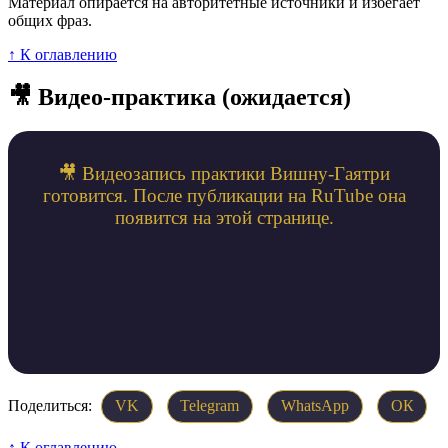
Материал опирается на авторитетные источники и избегает
общих фраз.
↑ К оглавлению
🎥 Видео-практика (ожидается)
🎥 Видеозапись практики Вишну-Гаятри
готовится. После публикации на RuTube она
появится на этой странице.
Поделиться:
VK
Telegram
WhatsApp
ОК
↑ К оглавлению