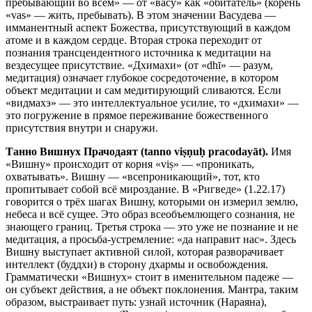
пребывающий во всём» — от «васу» как «обитатель» (корень
«vas» — жить, пребывать). В этом значении Васудева —
имманентный аспект Божества, присутствующий в каждом
атоме и в каждом сердце. Вторая строка переходит от
познания трансцендентного источника к медитации на
вездесущее присутствие. «Дхимахи» (от «dhī» — разум,
медитация) означает глубокое сосредоточение, в котором
объект медитации и сам медитирующий сливаются. Если
«видмахэ» — это интеллектуальное усилие, то «дхимахи» —
это погружение в прямое переживание божественного
присутствия внутри и снаружи.
Танно Вишнух Прачодаят (tanno viṣṇuḥ pracodayāt).
Имя
«Вишну» происходит от корня «viṣ» — «проникать,
охватывать». Вишну — «всепроникающий», тот, кто
пропитывает собой всё мироздание. В «Ригведе» (1.22.17)
говорится о трёх шагах Вишну, которыми он измерил землю,
небеса и всё сущее. Это образ всеобъемлющего сознания, не
знающего границ. Третья строка — это уже не познание и не
медитация, а просьба-устремление: «да направит нас». Здесь
Вишну выступает активной силой, которая разворачивает
интеллект (буддхи) в сторону дхармы и освобождения.
Грамматически «Вишнух» стоит в именительном падеже —
он субъект действия, а не объект поклонения. Мантра, таким
образом, выстраивает путь: узнай источник (Нараяна),