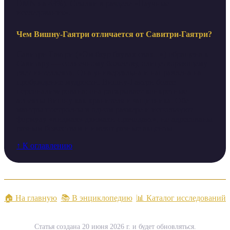
DMN на 43%). Ссылки в разделе «Научные
исследования».
Чем Вишну-Гаятри отличается от Савитри-Гаятри?
Савитри-Гаятри («Ом бхур бхувах свах...») обращена к
Савитару — солнечному божеству, олицетворяющему
свет интеллекта. Она универсальна и направлена на
пробуждение мудрости. Вишну-Гаятри более
персонализирована: она раскрывает конкретные
аспекты Вишну как хранителя и защитника. Обе
мантры построены в одном размере и используют
формулу «видмахэ-дхимахи-прачодаят», но адресованы
разным божествам и имеют разные акценты.
↑ К оглавлению
🏠 На главную
📚 В энциклопедию
📊 Каталог исследований
Статья создана 20 июня 2026 г. и будет обновляться.