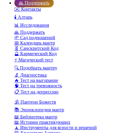
🙏 Поддержать
✉️ Контакты
🕯️ Алтарь
📊 Исследования
🙏 Поддержать
🌱 Сад подношений
📅 Календарь мантр
🧬 Санскритский Код
🔮 Кармический Код
⚡ Магический тест
🔍 Подобрать мантру
🔬 Диагностика
🔥 Тест на выгорание
🧠 Тест на тревожность
📋 Тест на депрессию
🕉️ Пантеон Божеств
📚 Энциклопедия мантр
📖 Библиотека мантр
📖 Истории практикующих
🧘 Инструменты для ясности и решений
💛 Хранители Ашрама