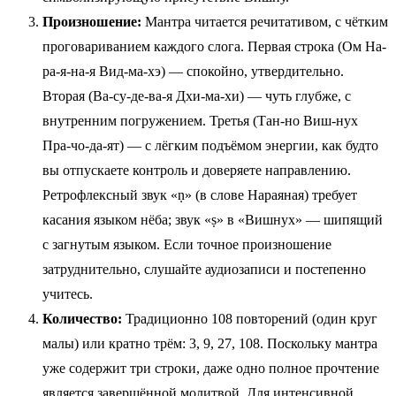
Произношение:
Мантра читается речитативом, с чётким
проговариванием каждого слога. Первая строка (Ом На-
ра-я-на-я Вид-ма-хэ) — спокойно, утвердительно.
Вторая (Ва-су-де-ва-я Дхи-ма-хи) — чуть глубже, с
внутренним погружением. Третья (Тан-но Виш-нух
Пра-чо-да-ят) — с лёгким подъёмом энергии, как будто
вы отпускаете контроль и доверяете направлению.
Ретрофлексный звук «ṇ» (в слове Нараяная) требует
касания языком нёба; звук «ṣ» в «Вишнух» — шипящий
с загнутым языком. Если точное произношение
затруднительно, слушайте аудиозаписи и постепенно
учитесь.
Количество:
Традиционно 108 повторений (один круг
малы) или кратно трём: 3, 9, 27, 108. Поскольку мантра
уже содержит три строки, даже одно полное прочтение
является завершённой молитвой. Для интенсивной