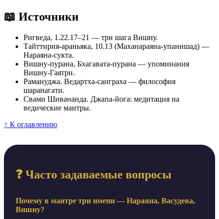
📖 Источники
Ригведа, 1.22.17–21 — три шага Вишну.
Тайттирия-араньяка, 10.13 (Маханараяна-упанишад) —
Нараяна-сукта.
Вишну-пурана, Бхагавата-пурана — упоминания
Вишну-Гаятри.
Рамануджа. Ведартха-санграха — философия
шаранагати.
Свами Шивананда. Джапа-йога: медитация на
ведические мантры.
↑ К оглавлению
❓ Часто задаваемые вопросы
Почему в мантре три имени — Нараяна, Васудева,
Вишну?