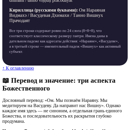
dhīmahi / tanno viṣṇuḥ pracodayāt
Кириллица (русскими буквами):
Ом Нараяная
Видмахэ / Васудевая Дхимахи / Танно Вишнух
Прачодаят
Все три строки содержат ровно по 24 слога (8+8+8), что
соответствует классическому размеру гаятри. Имена даны в
дательном падеже как адресаты действия: «Нараяне», «Васудеве»,
а в третьей строке — именительный падеж «Вишнух» как активный
субъект.
↑ К оглавлению
📖 Перевод и значение: три аспекта
Божественного
Дословный перевод: «Ом. Мы познаём Нараяну. Мы
медитируем на Васудеву. Да направит нас Вишну». Однако
каждое имя здесь — не синоним, а отдельная грань единого
Божества, и последовательность их раскрытия глубоко
продумана.