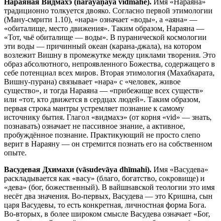
Нараяная Видмахэ (nārāyaṇāya vidmahe).
Имя «Нараяна»
традиционно толкуется двояко. Согласно первой этимологии
(Ману-смрити 1.10), «нара» означает «воды», а «аяна» —
«обиталище, место движения». Таким образом, Нараяна —
«Тот, чьё обиталище — воды». В пуранической космологии
эти воды — причинный океан (карана-джала), на котором
возлежит Вишну в промежутке между циклами творения. Это
образ абсолютного, непроявленного Божества, содержащего в
себе потенциал всех миров. Вторая этимология (Махабхарата,
Вишну-пурана) связывает «нара» с «человек, живое
существо», и тогда Нараяна — «прибежище всех существ»
или «тот, кто движется в сердцах людей». Таким образом,
первая строка мантры устремляет познание к самому
источнику бытия. Глагол «видмахэ» (от корня «vid» — знать,
познавать) означает не пассивное знание, а активное,
пробуждённое познание. Практикующий не просто слепо
верит в Нараяну — он стремится познать его на собственном
опыте.
Васудевая Дхимахи (vāsudevāya dhīmahi).
Имя «Васудева»
раскладывается как «васу» (благо, богатство, сокровище) и
«дева» (бог, божественный). В вайшнавской теологии это имя
несёт два значения. Во-первых, Васудева — это Кришна, сын
царя Васудевы, то есть конкретная, личностная форма Бога.
Во-вторых, в более широком смысле Васудева означает «Бог,