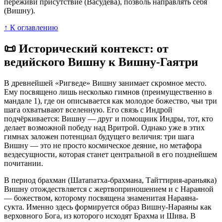
переживи присутствие (Васудева), позволь направлять себя
(Вишну).
↑ К оглавлению
📜 Исторический контекст: от
ведийского Вишну к Вишну-Гаятри
В древнейшей «Ригведе» Вишну занимает скромное место.
Ему посвящено лишь несколько гимнов (преимущественно в
мандале 1), где он описывается как молодое божество, чьи три
шага охватывают вселенную. Его связь с Индрой
подчёркивается: Вишну — друг и помощник Индры, тот, кто
делает возможной победу над Вритрой. Однако уже в этих
гимнах заложен потенциал будущего величия: три шага
Вишну — это не просто космическое деяние, но метафора
вездесущности, которая станет центральной в его позднейшем
почитании.
В период брахман (Шатапатха-брахмана, Тайттирия-араньяка)
Вишну отождествляется с жертвоприношением и с Нараяной
— божеством, которому посвящена знаменитая Нараяна-
сукта. Именно здесь формируется образ Вишну-Нараяны как
верховного Бога, из которого исходят Брахма и Шива. В