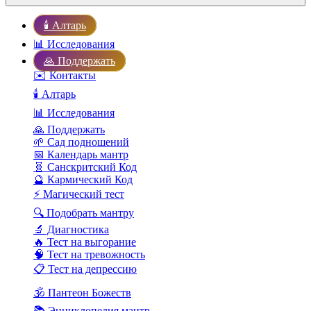
🕯️ Алтарь
📊 Исследования
🙏 Поддержать
✉️ Контакты
🕯️ Алтарь
📊 Исследования
🙏 Поддержать
🌱 Сад подношений
📅 Календарь мантр
🧬 Санскритский Код
🔮 Кармический Код
⚡ Магический тест
🔍 Подобрать мантру
🔬 Диагностика
🔥 Тест на выгорание
🧠 Тест на тревожность
📋 Тест на депрессию
🕉️ Пантеон Божеств
📚 Энциклопедия мантр