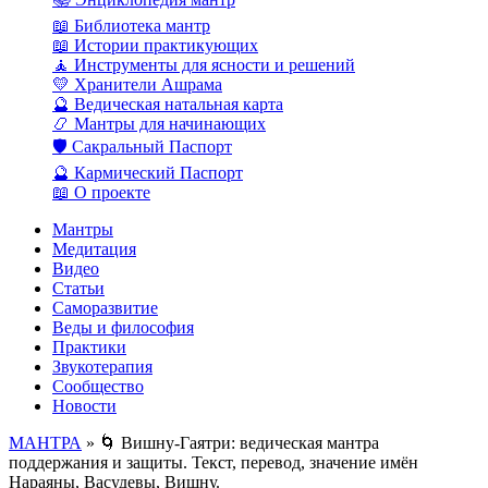
📖 Библиотека мантр
📖 Истории практикующих
🧘 Инструменты для ясности и решений
💛 Хранители Ашрама
🔮 Ведическая натальная карта
📿 Мантры для начинающих
🛡️ Сакральный Паспорт
🔮 Кармический Паспорт
📖 О проекте
Мантры
Медитация
Видео
Статьи
Саморазвитие
Веды и философия
Практики
Звукотерапия
Сообщество
Новости
МАНТРА
» 🌀 Вишну-Гаятри: ведическая мантра
поддержания и защиты. Текст, перевод, значение имён
Нараяны, Васудевы, Вишну.