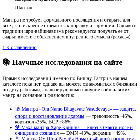
Шанти».
Мантра не требует формального посвящения и открыта для
всех, кто искренне стремится к порядку и гармонии. Однако в
традиции шри-вайшнавизма рекомендуется получать её от
ачарьи вместе с объяснением внутреннего смысла (рахасья).
↑ К оглавлению
📚 Научные исследования на сайте
Прямых исследований именно по Вишну-Гаятри в нашем
каталоге пока нет, однако вы можете ознакомиться с близкими
по духу работами, анализирующими влияние вайшнавских
мантр на сознание и физиологию:
🕉️ Мантра «Om Namo Bhagavate Vasudevaya» — защита,
опора и восстановление дхармы
— тревожность -46%,
кортизол -35%, ВСР +86%.
🧡 Маха-мантра Харе Кришна — ключ к бхакти-йоге и
очищению сознания
— DMN -43%, дофамин +49%.
🏹 Мантра Ом Шри Рамайя Намаха: 40 дней раскрытия