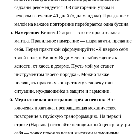
садханы рекомендуется 108 повторений утром и
вечером в течение 40 дней (одна мандала). При джапе с
малой на каждое повторение перебирается одна бусина.
Намерение:
Вишну-Гаятри — это не просительная
мантра. Правильное намерение — шаранагати, предание
себя. Перед практикой сформулируйте: «Я вверяю себя
твоей воле, о Вишну. Веди меня от заблуждения к
ясности, от хаоса к дхарме. Пусть мой ум станет
инструментом твоего порядка». Можно также
посвящать практику конкретному человеку или
ситуации, нуждающейся в защите и гармонии.
Медитативная интеграция трёх аспектов:
Это
ключевая практика, превращающая механическое
повторение в глубокую трансформацию. На первой
строке (Нараяна) осознайте неподвижный центр внутри
себя — точку покоя за всеми мыслями и эмоциями.