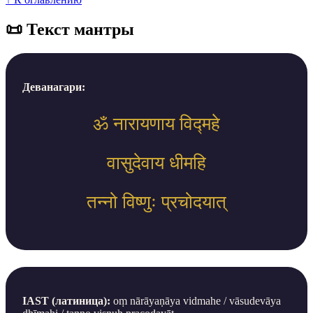
📜 Текст мантры
Деванагари:
ॐ नारायणाय विद्महे
वासुदेवाय धीमहि
तन्नो विष्णुः प्रचोदयात्
IAST (латиница):
oṃ nārāyaṇāya vidmahe / vāsudevāya