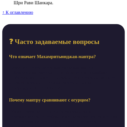
Шри Рави Шанкара.
↑ К оглавлению
❓ Часто задаваемые вопросы
Что означает Махамритьюнджая-мантра?
Название переводится как «великая мантра,
побеждающая смерть». Она обращена к Трьямбаке
(Трёхглазому Шиве) с просьбой об исцелении, защите
и освобождении от страха смерти и цикла
перерождений.[reference:20]
Почему мантру сравнивают с огурцом?
Образ созревшего огурца (урварука), легко
отделяющегося от стебля, символизирует душу, которая
при созревании без боли и страха отделяется от
мирских привязанностей и цикла сансары. Это