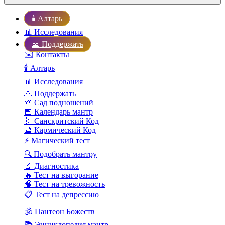
🕯️ Алтарь
📊 Исследования
🙏 Поддержать
✉️ Контакты
🕯️ Алтарь
📊 Исследования
🙏 Поддержать
🌱 Сад подношений
📅 Календарь мантр
🧬 Санскритский Код
🔮 Кармический Код
⚡ Магический тест
🔍 Подобрать мантру
🔬 Диагностика
🔥 Тест на выгорание
🧠 Тест на тревожность
📋 Тест на депрессию
🕉️ Пантеон Божеств
📚 Энциклопедия мантр