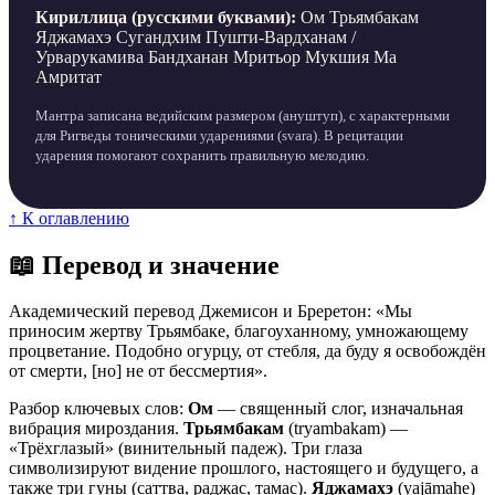
Кириллица (русскими буквами):
Ом Трьямбакам
Яджамахэ Сугандхим Пушти-Вардханам /
Урварукамива Бандханан Мритьор Мукшия Ма
Амритат
Мантра записана ведийским размером (ануштуп), с характерными
для Ригведы тоническими ударениями (svara). В рецитации
ударения помогают сохранить правильную мелодию.
↑ К оглавлению
📖 Перевод и значение
Академический перевод Джемисон и Бреретон: «Мы
приносим жертву Трьямбаке, благоуханному, умножающему
процветание. Подобно огурцу, от стебля, да буду я освобождён
от смерти, [но] не от бессмертия».
Разбор ключевых слов:
Ом
— священный слог, изначальная
вибрация мироздания.
Трьямбакам
(tryambakam) —
«Трёхглазый» (винительный падеж). Три глаза
символизируют видение прошлого, настоящего и будущего, а
также три гуны (саттва, раджас, тамас).
Яджамахэ
(yajāmahe)