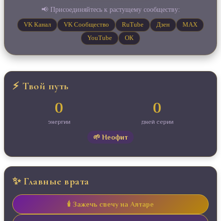
📢 Присоединяйтесь к растущему сообществу:
VK Канал
VK Сообщество
RuTube
Дзен
MAX
YouTube
ОК
⚡ Твой путь
0
0
энергии
дней серии
🌱 Неофит
✨ Главные врата
🕯️ Зажечь свечу на Алтаре