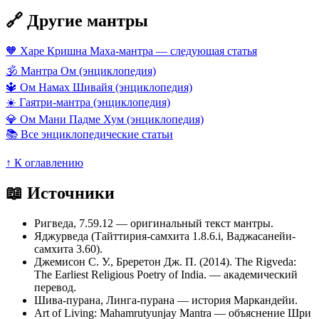
🔗 Другие мантры
🧡 Харе Кришна Маха-мантра — следующая статья
🕉️ Мантра Ом (энциклопедия)
🔱 Ом Намах Шивайя (энциклопедия)
☀️ Гаятри-мантра (энциклопедия)
💎 Ом Мани Падме Хум (энциклопедия)
📚 Все энциклопедические статьи
↑ К оглавлению
📖 Источники
Ригведа, 7.59.12 — оригинальный текст мантры.
Яджурведа (Тайттирия-самхита 1.8.6.i, Ваджасанейи-
самхита 3.60).
Джемисон С. У., Бреретон Дж. П. (2014). The Rigveda:
The Earliest Religious Poetry of India. — академический
перевод.
Шива-пурана, Линга-пурана — история Маркандейи.
Art of Living: Mahamrutyunjay Mantra — объяснение Шри