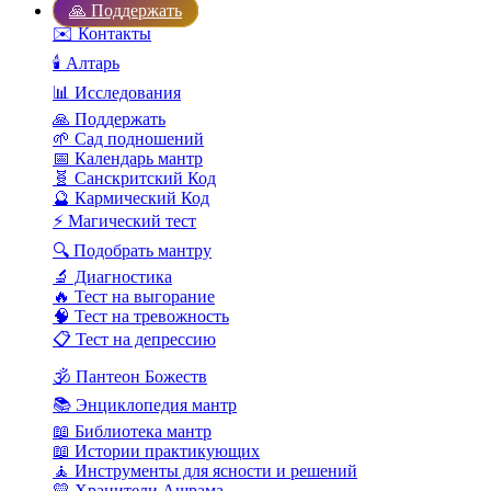
🙏 Поддержать
✉️ Контакты
🕯️ Алтарь
📊 Исследования
🙏 Поддержать
🌱 Сад подношений
📅 Календарь мантр
🧬 Санскритский Код
🔮 Кармический Код
⚡ Магический тест
🔍 Подобрать мантру
🔬 Диагностика
🔥 Тест на выгорание
🧠 Тест на тревожность
📋 Тест на депрессию
🕉️ Пантеон Божеств
📚 Энциклопедия мантр
📖 Библиотека мантр
📖 Истории практикующих
🧘 Инструменты для ясности и решений
💛 Хранители Ашрама