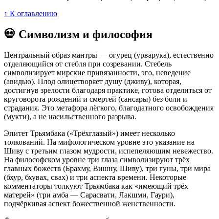
↑ К оглавлению
💀 Символизм и философия
Центральный образ мантры — огурец (урварука), естественно
отделяющийся от стебля при созревании. Стебель
символизирует мирские привязанности, эго, неведение
(авидью). Плод олицетворяет душу (дживу), которая,
достигнув зрелости благодаря практике, готова отделиться от
круговорота рождений и смертей (сансары) без боли и
страдания. Это метафора лёгкого, благодатного освобождения
(мукти), а не насильственного разрыва.
Эпитет Трьямбака («Трёхглазый») имеет несколько
толкований. На мифологическом уровне это указание на
Шиву с третьим глазом мудрости, испепеляющим невежество.
На философском уровне три глаза символизируют трёх
главных божеств (Брахму, Вишну, Шиву), три гуны, три мира
(бхур, бхувах, свах) и три аспекта времени. Некоторые
комментаторы толкуют Трьямбака как «имеющий трёх
матерей» (три амба — Сарасвати, Лакшми, Гаури),
подчёркивая аспект божественной женственности.