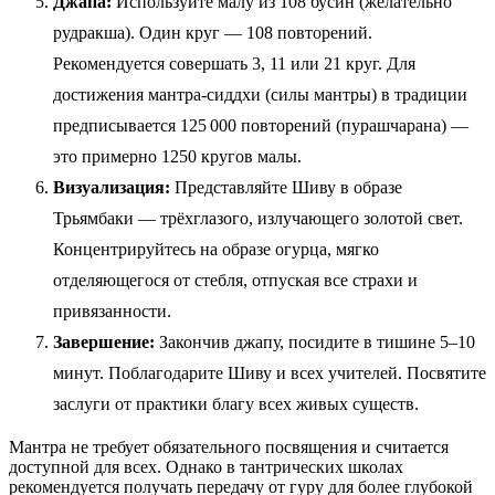
Джапа:
Используйте малу из 108 бусин (желательно
рудракша). Один круг — 108 повторений.
Рекомендуется совершать 3, 11 или 21 круг. Для
достижения мантра-сиддхи (силы мантры) в традиции
предписывается 125 000 повторений (пурашчарана) —
это примерно 1250 кругов малы.
Визуализация:
Представляйте Шиву в образе
Трьямбаки — трёхглазого, излучающего золотой свет.
Концентрируйтесь на образе огурца, мягко
отделяющегося от стебля, отпуская все страхи и
привязанности.
Завершение:
Закончив джапу, посидите в тишине 5–10
минут. Поблагодарите Шиву и всех учителей. Посвятите
заслуги от практики благу всех живых существ.
Мантра не требует обязательного посвящения и считается
доступной для всех. Однако в тантрических школах
рекомендуется получать передачу от гуру для более глубокой