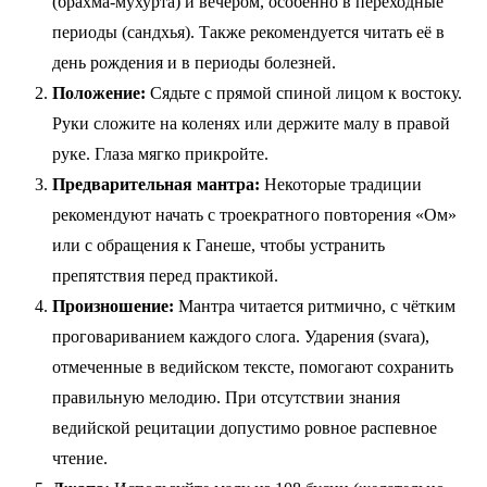
(брахма-мухурта) и вечером, особенно в переходные
периоды (сандхья). Также рекомендуется читать её в
день рождения и в периоды болезней.
Положение:
Сядьте с прямой спиной лицом к востоку.
Руки сложите на коленях или держите малу в правой
руке. Глаза мягко прикройте.
Предварительная мантра:
Некоторые традиции
рекомендуют начать с троекратного повторения «Ом»
или с обращения к Ганеше, чтобы устранить
препятствия перед практикой.
Произношение:
Мантра читается ритмично, с чётким
проговариванием каждого слога. Ударения (svara),
отмеченные в ведийском тексте, помогают сохранить
правильную мелодию. При отсутствии знания
ведийской рецитации допустимо ровное распевное
чтение.