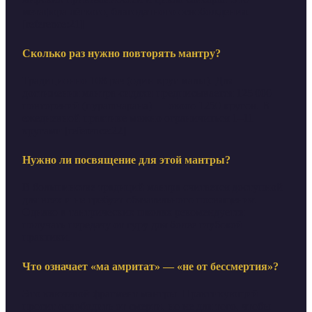
метафора лёгкого, благодатного освобождения.
[reference:21]
Сколько раз нужно повторять мантру?
Традиционно 108 раз (один круг малы). Для
достижения мантра-сиддхи предписывается 125 000
повторений (пурашчарана) — около 1250 кругов. В
ежедневной практике можно ограничиться 1–11
кругами.[reference:22]
Нужно ли посвящение для этой мантры?
В большинстве традиций мантра считается доступной
для всех и не требует обязательного посвящения.
Однако в тантрических школах рекомендуется
получать передачу от гуру для более глубокой
практики.
Что означает «ма амритат» — «не от бессмертия»?
Это ключевой фрагмент мантры. Практикующий
просит освободить от смерти, но не для того, чтобы