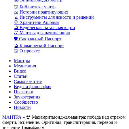
📖 Библиотека мантр
📖 Истории практикующих
🧘 Инструменты для ясности и решений
💛 Хранители Ашрама
🔮 Ведическая натальная карта
📿 Мантры для начинающих
🛡️ Сакральный Паспорт
🔮 Кармический Паспорт
📖 О проекте
Мантры
Медитация
Видео
Статьи
Саморазвитие
Веды и философия
Практики
Звукотерапия
Сообщество
Новости
МАНТРА
» 💀 Махамритьюнджая-мантра: победа над страхом
смерти, исцеление. Оригинал, транслитерация, перевод и
значение Трьямбакам.