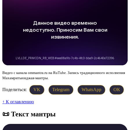
Видео с канала ommantra.ru на RuTube. Запись традиционного исполнения
Махамритьюнджая-мантры.
Поделиться:
VK
Telegram
WhatsApp
ОК
↑ К оглавлению
📜 Текст мантры