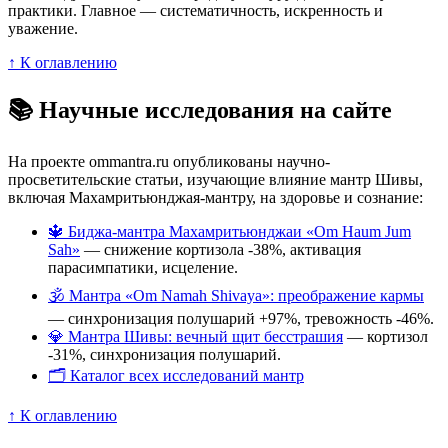
практики. Главное — систематичность, искренность и
уважение.
↑ К оглавлению
📚 Научные исследования на сайте
На проекте ommantra.ru опубликованы научно-
просветительские статьи, изучающие влияние мантр Шивы,
включая Махамритьюнджая-мантру, на здоровье и сознание:
🔱 Биджа-мантра Махамритьюнджаи «Om Haum Jum
Sah»
— снижение кортизола -38%, активация
парасимпатики, исцеление.
🕉️ Мантра «Om Namah Shivaya»: преображение кармы
— синхронизация полушарий +97%, тревожность -46%.
💎 Мантра Шивы: вечный щит бесстрашия
— кортизол
-31%, синхронизация полушарий.
🗂️ Каталог всех исследований мантр
↑ К оглавлению