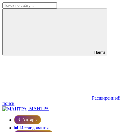
Найти
Расширенный
поиск
МАНТРА
🕯️ Алтарь
📊 Исследования