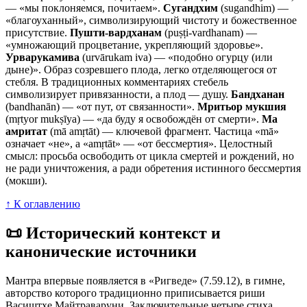
— «мы поклоняемся, почитаем».
Сугандхим
(sugandhim) —
«благоуханный», символизирующий чистоту и божественное
присутствие.
Пушти-вардханам
(puṣṭi-vardhanam) —
«умножающий процветание, укрепляющий здоровье».
Урварукамива
(urvārukam iva) — «подобно огурцу (или
дыне)». Образ созревшего плода, легко отделяющегося от
стебля. В традиционных комментариях стебель
символизирует привязанности, а плод — душу.
Бандханан
(bandhanān) — «от пут, от связанности».
Мритьор мукшия
(mṛtyor mukṣīya) — «да буду я освобождён от смерти».
Ма
амритат
(mā amṛtāt) — ключевой фрагмент. Частица «mā»
означает «не», а «amṛtāt» — «от бессмертия». Целостный
смысл: просьба освободить от цикла смертей и рождений, но
не ради уничтожения, а ради обретения истинного бессмертия
(мокши).
↑ К оглавлению
📜 Исторический контекст и
канонические источники
Мантра впервые появляется в «Ригведе» (7.59.12), в гимне,
авторство которого традиционно приписывается риши
Васиштхе Майтраваруни. Заключительные четыре стиха