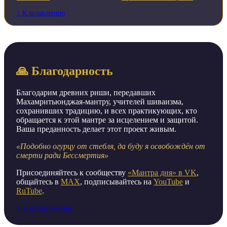
↑ К оглавлению
🙏 Благодарность
Благодарим древних риши, передавших
Махамритьюнджая-мантру, учителей шиваизма,
сохранивших традицию, и всех практикующих, кто
обращается к этой мантре за исцелением и защитой.
Ваша преданность делает этот проект живым.
«Подобно огурцу от стебля, да буду я освобождён от
смерти ради Бессмертия»
Присоединяйтесь к сообществу
«Мантра дня» в VK
,
общайтесь в
MAX
, подписывайтесь на
YouTube
и
RuTube
.
↑ К оглавлению