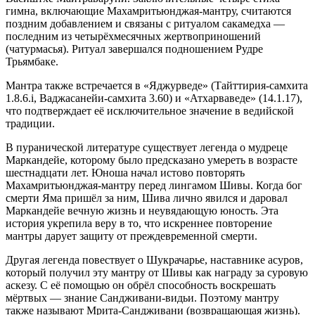
гимна, включающие Махамритьюнджая-мантру, считаются
поздним добавлением и связаны с ритуалом сакамедха —
последним из четырёхмесячных жертвоприношений
(чатурмасья). Ритуал завершался подношением Рудре
Трьямбаке.
Мантра также встречается в «Яджурведе» (Тайттирия-самхита
1.8.6.i, Ваджасанейи-самхита 3.60) и «Атхарваведе» (14.1.17),
что подтверждает её исключительное значение в ведийской
традиции.
В пуранической литературе существует легенда о мудреце
Маркандейе, которому было предсказано умереть в возрасте
шестнадцати лет. Юноша начал истово повторять
Махамритьюнджая-мантру перед лингамом Шивы. Когда бог
смерти Яма пришёл за ним, Шива лично явился и даровал
Маркандейе вечную жизнь и неувядающую юность. Эта
история укрепила веру в то, что искреннее повторение
мантры дарует защиту от преждевременной смерти.
Другая легенда повествует о Шукрачарье, наставнике асуров,
который получил эту мантру от Шивы как награду за суровую
аскезу. С её помощью он обрёл способность воскрешать
мёртвых — знание Сандживани-видьи. Поэтому мантру
также называют Мрита-Сандживани (возвращающая жизнь).