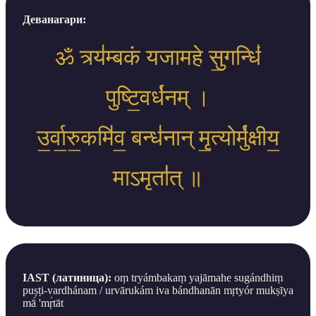
Деванагари:
ॐ त्र्य॑म्बकं यजामहे सु॒गन्धिं॑
पुष्टि॒वर्ध॑नम् ।
उ॒र्वा॒रु॒कमि॑व॒ बन्ध॑नान् मृ॒त्योर्मु॑क्षीय॒
माऽमृता॑॑त् ॥
IAST (латиница):
oṃ tryámbakaṃ yajāmahe sugándhiṃ
puṣṭi-vardhánam / urvārukám iva bándhanān mṛtyór mukṣīya
mā́ 'mṛ́tāt