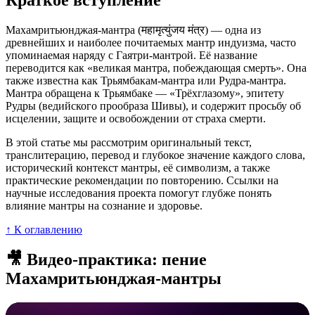
Краткое вступление
Махамритьюнджая-мантра (महामृत्युंजय मंत्र) — одна из
древнейших и наиболее почитаемых мантр индуизма, часто
упоминаемая наряду с Гаятри-мантрой. Её название
переводится как «великая мантра, побеждающая смерть». Она
также известна как Трьямбакам-мантра или Рудра-мантра.
Мантра обращена к Трьямбаке — «Трёхглазому», эпитету
Рудры (ведийского прообраза Шивы), и содержит просьбу об
исцелении, защите и освобождении от страха смерти.
В этой статье мы рассмотрим оригинальный текст,
транслитерацию, перевод и глубокое значение каждого слова,
исторический контекст мантры, её символизм, а также
практические рекомендации по повторению. Ссылки на
научные исследования проекта помогут глубже понять
влияние мантры на сознание и здоровье.
↑ К оглавлению
🎥 Видео-практика: пение
Махамритьюнджая-мантры