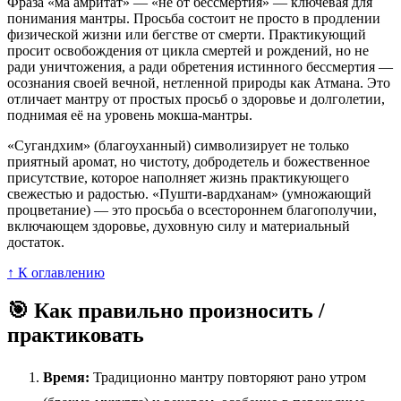
Фраза «ма амритат» — «не от бессмертия» — ключевая для
понимания мантры. Просьба состоит не просто в продлении
физической жизни или бегстве от смерти. Практикующий
просит освобождения от цикла смертей и рождений, но не
ради уничтожения, а ради обретения истинного бессмертия —
осознания своей вечной, нетленной природы как Атмана. Это
отличает мантру от простых просьб о здоровье и долголетии,
поднимая её на уровень мокша-мантры.
«Сугандхим» (благоуханный) символизирует не только
приятный аромат, но чистоту, добродетель и божественное
присутствие, которое наполняет жизнь практикующего
свежестью и радостью. «Пушти-вардханам» (умножающий
процветание) — это просьба о всестороннем благополучии,
включающем здоровье, духовную силу и материальный
достаток.
↑ К оглавлению
🎯 Как правильно произносить /
практиковать
Время:
Традиционно мантру повторяют рано утром