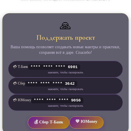
🙏
Поддержать проект
Ваша помощь позволяет создавать новые мантры и практики,
сохраняя всё в даре. Спасибо!
💳 Т‑Банк
**** **** **** 6901
нажмите, чтобы скопировать
💳 Сбер
**** **** **** 3642
нажмите, чтобы скопировать
💳 ЮMoney
**** **** **** 9056
нажмите, чтобы скопировать
💛 ЮMoney
💰 Сбор Т‑Банк