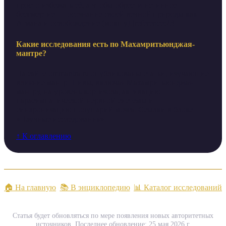
просто избежать её, а чтобы обрести истинное
бессмертие — осознание своей вечной природы как
Атмана и освобождение (мокшу).[reference:23]
Какие исследования есть по Махамритьюнджая-
мантре?
На сайте ommantra.ru опубликованы статьи, изучающие
влияние мантр Шивы, включая Махамритьюнджая-
мантру, на уровень кортизола, активацию
парасимпатической нервной системы и
синхронизацию полушарий мозга. Ссылки в блоке
«Научные исследования».
↑ К оглавлению
🏠 На главную
📚 В энциклопедию
📊 Каталог исследований
Статья будет обновляться по мере появления новых авторитетных
источников. Последнее обновление: 25 мая 2026 г.