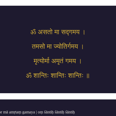
ॐ असतो मा सद्गमय ।
तमसो मा ज्योतिर्गमय ।
मृत्योर्मा अमृतं गमय ।
ॐ शान्तिः शान्तिः शान्तिः ॥
r mā amṛtaṃ gamaya | oṃ śāntiḥ śāntiḥ śāntiḥ