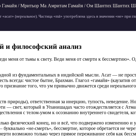
р Гамайя / Мритьор Ма Амритам Гамайя / Ом Шантих Шантих Ш
 «асат» (нереальное). Частица «mā» употреблена здесь в значении «не» при гл
ий и философский анализ
ди меня от тьмы к свету. Веди меня от смерти к бессмертию». О
одной из фундаментальных в индийской мысли. Асат — не прост
сть всегда: чистое бытие, Брахман. Глагол «гамайя» (каузатив о
то признание того, что ум привычно движется среди нереального
ств природы), ответственная за инерцию, тупость, неведение. Но
и — свет, который в Упанишадах часто отождествляется с Атман
дествления с телом-умом к осознанию внутреннего свидетеля, ко
лько физический конец, но и всё, что подвержено изменению и
буквально «не-смерть», бессмертие, которое обретается не чере
смерти возможно только через прямое переживание себя как бесс