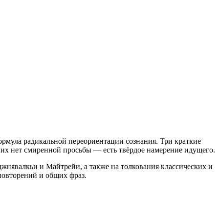
ормула радикальной переориентации сознания. Три краткие
В них нет смиренной просьбы — есть твёрдое намерение идущего.
жнявалкьи и Майтрейи, а также на толкования классических и
повторений и общих фраз.