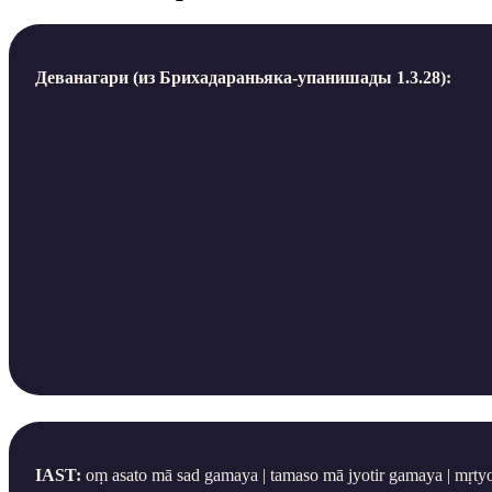
Деванагари (из Брихадараньяка-упанишады 1.3.28):
IAST:
oṃ asato mā sad gamaya | tamaso mā jyotir gamaya | mṛtyo