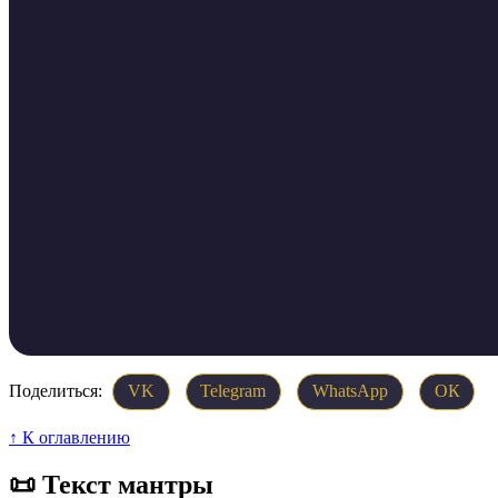
Поделиться:
VK
Telegram
WhatsApp
ОК
↑ К оглавлению
📜 Текст мантры