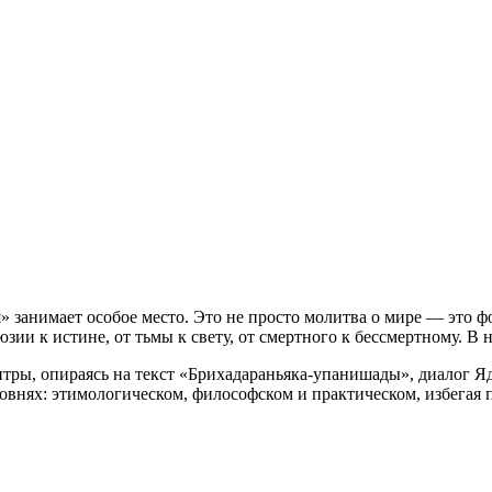
 занимает особое место. Это не просто молитва о мире — это ф
юзии к истине, от тьмы к свету, от смертного к бессмертному. 
тры, опираясь на текст «Брихадараньяка-упанишады», диалог Яд
овнях: этимологическом, философском и практическом, избегая 