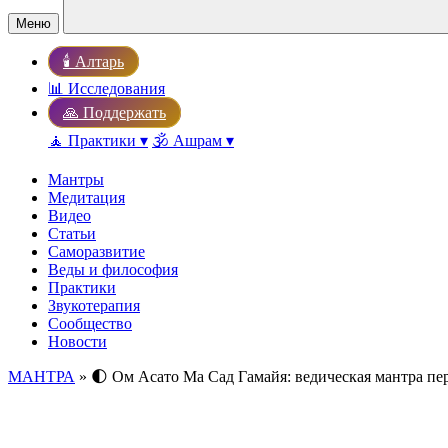
Меню
🕯️ Алтарь
📊 Исследования
🙏 Поддержать
🧘 Практики ▾
🕉️ Ашрам ▾
Мантры
Медитация
Видео
Статьи
Саморазвитие
Веды и философия
Практики
Звукотерапия
Сообщество
Новости
МАНТРА
» 🌓 Ом Асато Ма Сад Гамайя: ведическая мантра пере