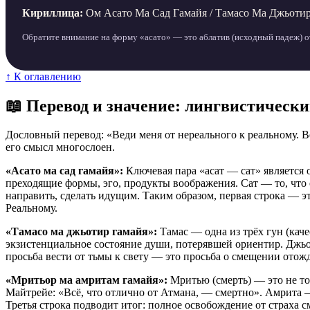
Кириллица:
Ом Асато Ма Сад Гамайя / Тамасо Ма Джьоти
Обратите внимание на форму «асато» — это аблатив (исходный падеж) от
↑ К оглавлению
📖 Перевод и значение: лингвистическ
Дословный перевод: «Веди меня от нереального к реальному. Ве
его смысл многослоен.
«Асато ма сад гамайя»:
Ключевая пара «асат — сат» является 
преходящие формы, эго, продукты воображения. Сат — то, что е
направить, сделать идущим. Таким образом, первая строка — э
Реальному.
«Тамасо ма джьотир гамайя»:
Тамас — одна из трёх гун (каче
экзистенциальное состояние души, потерявшей ориентир. Джьот
просьба вести от тьмы к свету — это просьба о смещении отож
«Мритьор ма амритам гамайя»:
Мритью (смерть) — это не то
Майтрейе: «Всё, что отлично от Атмана, — смертно». Амрита — 
Третья строка подводит итог: полное освобождение от страха 