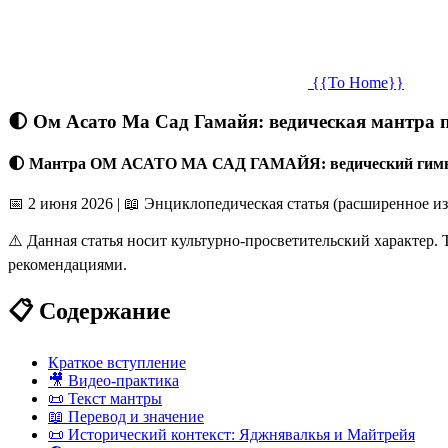
{{To Home}}
🌓 Ом Асато Ма Сад Гамайя: ведическая мантра пе
🌓 Мантра ОМ АСАТО МА САД ГАМАЙЯ: ведический гимн п
📅 2 июня 2026
|
📖 Энциклопедическая статья (расширенное из
⚠️ Данная статья носит культурно-просветительский характе
рекомендациями.
📋 Содержание
Краткое вступление
🎥 Видео-практика
📜 Текст мантры
📖 Перевод и значение
📜 Исторический контекст: Яджнявалкья и Майтрейя