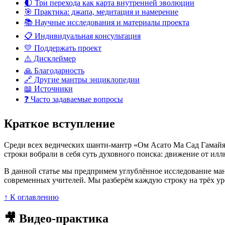
🌓 Три перехода как карта внутренней эволюции
🎯 Практика: джапа, медитация и намерение
📚 Научные исследования и материалы проекта
📋 Индивидуальная консультация
💛 Поддержать проект
⚠️ Дисклеймер
🙏 Благодарность
🔗 Другие мантры энциклопедии
📖 Источники
❓ Часто задаваемые вопросы
Краткое вступление
Среди всех ведических шанти-мантр «Ом Асато Ма Сад Гамайя»
строки вобрали в себя суть духовного поиска: движение от илл
В данной статье мы предпримем углублённое исследование ман
современных учителей. Мы разберём каждую строку на трёх ур
↑ К оглавлению
🎥 Видео-практика