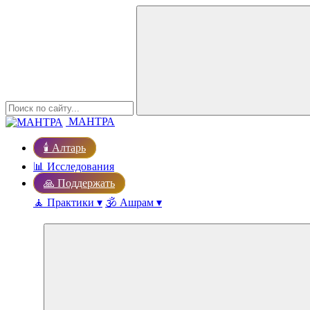
МАНТРА
🕯️ Алтарь
📊 Исследования
🙏 Поддержать
🧘 Практики ▾
🕉️ Ашрам ▾