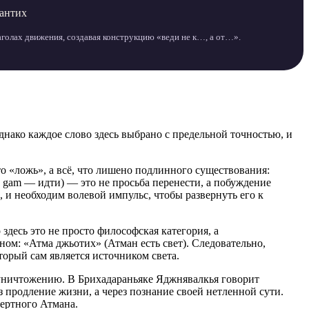
антих
аголах движения, создавая конструкцию «веди не к…, а от…».
днако каждое слово здесь выбрано с предельной точностью, и
о «ложь», а всё, что лишено подлинного существования:
т gam — идти) — это не просьба перенести, а побуждение
, и необходим волевой импульс, чтобы развернуть его к
 здесь это не просто философская категория, а
ом: «Атма джьотих» (Атман есть свет). Следовательно,
торый сам является источником света.
 уничтожению. В Брихадараньяке Яджнявалкья говорит
з продление жизни, а через познание своей нетленной сути.
мертного Атмана.